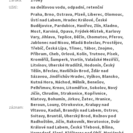
Záruka
:
2 roky
Užití:
:
na dešťovou vodu, odpadní, retenční
Praha, Brno, Ostrava, Plzeň, Liberec, Olomouc, Ústí nad Labem, Hradec Králové, České Budějovice, Pardubice, Havířov, Zlín, Kladno, Most, Karviná, Opava, Frýdek-Místek, Karlovy Vary, Jihlava, Teplice, Děčín, Chomutov, Přerov, Jablonec nad Nisou, Mladá Boleslav, Prostějov, Třebíč, Česká Lípa, Třinec, Tábor, Znojmo, Příbram, Cheb, Orlová, Kolín, Trutnov, Písek, Kroměříž, Šumperk, Vsetín, Valašské Meziříčí, Litvínov, Uherské Hradiště, Hodonín, Český Těšín, Břeclav, Havlíčkův Brod, Žďár nad Sázavou, Jindřichův Hradec, Vyškov, Blansko, Kutná Hora, Náchod, Mělník, Benešov, Pelhřimov, Krnov, Litoměřice, Sokolov, Nový Jičín, Chrudim, Strakonice, Kopřivnice, Klatovy, Bohumín, Jirkov, Žatec, Hranice, Beroun, Louny, Otrokovice, Kralupy nad Vltavou, Kadaň, Brandýs nad Labem, Ostrov, Svitavy, Bruntál, Uherský Brod, Rožnov pod Radhoštěm, Jičín, Rakovník, Neratovice, Dvůr Králové nad Labem, Česká Třebová, Bílina, Varnsdorf, Slaný, Klášterec nad Ohří, Mariánské Lázně, Nymburk, Ústí nad Orlicí, Turnov, Chodov, Rokycany, Hlučín, Poděbrady, Zábřeh, Šternberk, Krupka, Říčany, Český Krumlov, Roudnice nad Labem, Aš, Tachov, Vrchlabí, Jaroměř, Vysoké Mýto, Nový Bor, Holešov, Vlašim,
záznam
: