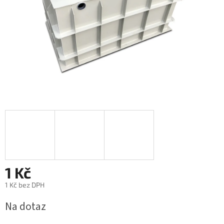
1 Kč
1 Kč bez DPH
Měrná
Na dotaz
cena: