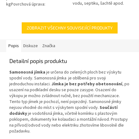
vodu, septiku, šachtě apod.
kgPovrchová úprava:
Standardně dodáváno s
protiskluzBarva: černá / černo-
kabelem délky 10m, variantně
šedáMateriál: PEPoklop je
možno...
vybaven 2 šrouby pro...
ZOBRAZIT VŠECHNY SOUVISEJÍCÍ PRODUKTY
Popis
Diskuze
Značka
Detailní popis produktu
Samonosná jímka
je určena do zelených ploch bez výskytu
spodní vody. Samonosná jímka je oblíbená pro svoji
jednoduchou instalaci.
Jímka je bez potřeby obetonování
, po
usazení na podkladní desku se pouze zasype. Osazení do
výkopu je možno zvládnout ručně, bez použití mechanizace.
Tento typ jímek je pochozí, není pojezdný. Samonosné jímky
nejsou vhodné do míst s výskytem spodní vody.
Součástí
dodávky
je vodotěsná jímka, včetně komínku s plastovým
poklopem, dokumenty ke kolaudaci a montážní návod. Prostupy
na přívod/odvod vody nebo elektriku zhotovíme libovolně dle
požadavku.