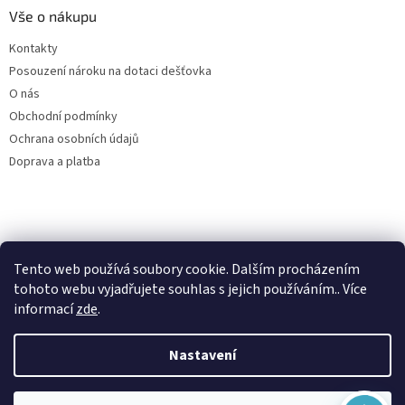
Vše o nákupu
Kontakty
Posouzení nároku na dotaci dešťovka
O nás
Obchodní podmínky
Ochrana osobních údajů
Doprava a platba
Virtuální asistent
Filtry dešťové vody
Tento web používá soubory cookie. Dalším procházením
Online
tohoto webu vyjadřujete souhlas s jejich používáním.. Více
informací
zde
.
Nastavení
Vytvořil Shoptet
Začít konverzaci