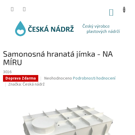
Přejít
na
NÁKUP
obsah
KOŠÍK
Samonosná hranatá jímka - NA
MÍRU
3016
Průměrné
Neohodnoceno
Podrobnosti hodnocení
Doprava Zdarma
hodnocení
Značka:
Česká nádrž
produktu
je
0,0
z
5
hvězdiček.