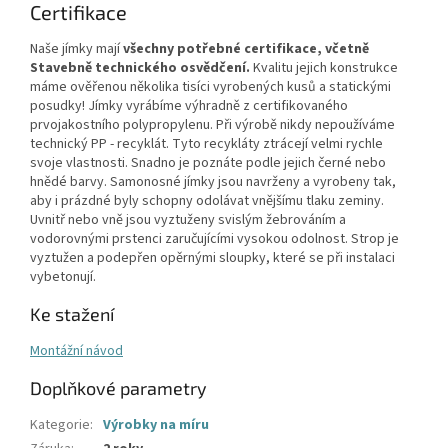
Certifikace
Naše jímky mají
všechny potřebné certifikace, včetně
Stavebně technického osvědčení.
Kvalitu jejich konstrukce
máme ověřenou několika tisíci vyrobených kusů a statickými
posudky! Jímky vyrábíme výhradně z certifikovaného
prvojakostního polypropylenu. Při výrobě nikdy nepoužíváme
technický PP - recyklát. Tyto recykláty ztrácejí velmi rychle
svoje vlastnosti. Snadno je poznáte podle jejich černé nebo
hnědé barvy. Samonosné jímky jsou navrženy a vyrobeny tak,
aby i prázdné byly schopny odolávat vnějšímu tlaku zeminy.
Uvnitř nebo vně jsou vyztuženy svislým žebrováním a
vodorovnými prstenci zaručujícími vysokou odolnost. Strop je
vyztužen a podepřen opěrnými sloupky, které se při instalaci
vybetonují.
Ke stažení
Montážní návod
Doplňkové parametry
Kategorie
:
Výrobky na míru