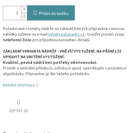
Přidat do košíku
Požadované rozměry nádrže na základě kterých připravíme cenovou
nabídku zašlete na e-mail
info@ceskanadrz.cz
. Uveďte prosím svoje
telefonní číslo
pro případnou konzultaci detailů
ZÁKLADNÍ VARIANTA NÁDRŽE - VNĚJŠÍ VYSTUŽENÍ. NA PŘÁNÍ LZE
UPRAVIT NA VNITŘNÍ VYSTUŽENÍ.
Kvalitní, pevná nádrž bez potřeby obetonování.
Průměr a umístění přítoku/ů, odtoku/ů apod. specifikujte v poznámce
objednávky. Připravíme je dle Vašeho požadavku
Detailní informace
ZEPTAT SE