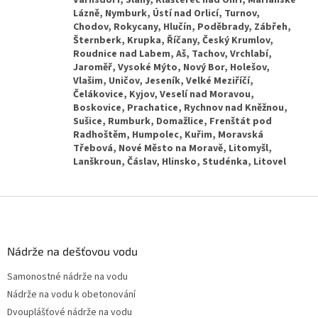
Z
á
p
a
Nádrže na dešťovou vodu
t
Samonostné nádrže na vodu
í
Nádrže na vodu k obetonování
Dvouplášťové nádrže na vodu