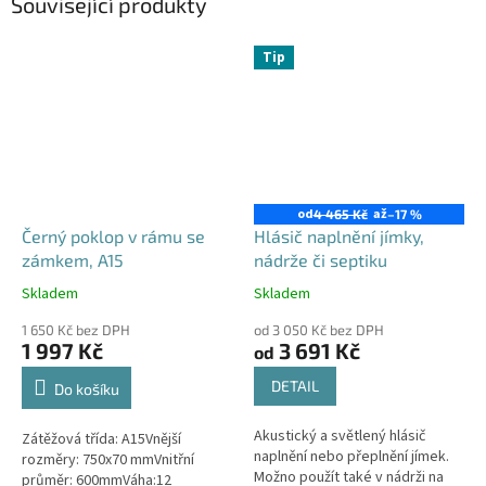
Související produkty
Tip
od
až
4 465 Kč
–17 %
Černý poklop v rámu se
Hlásič naplnění jímky,
zámkem, A15
nádrže či septiku
Skladem
Skladem
Průměrné
Průměrné
hodnocení
hodnocení
1 650 Kč bez DPH
od 3 050 Kč bez DPH
produktu
produktu
1 997 Kč
3 691 Kč
od
je
je
4,5
4,3
DETAIL
Do košíku
z
z
5
5
Akustický a světlený hlásič
Zátěžová třída: A15Vnější
hvězdiček.
hvězdiček.
naplnění nebo přeplnění jímek.
rozměry: 750x70 mmVnitřní
Možno použít také v nádrži na
průměr: 600mmVáha:12