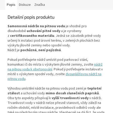
Popis
Diskuze
Značka
Detailní popis produktu
Samonosná nádrže na pitnou vodu
je vhodné pro
dlouhodobé
uchování pitné vody
a je vyrobeny
z
certifikovaného materiálu
. Jedná se zásobník pitné vody
určený k instalaci pod úrovní terénu, v zelených plochách bez
výskytu jílovité zeminy nebo spodní vody.
Nádrž
je
pochůzná
,
není pojízdná
.
Pokud potřebujete nádrž umístit pod parkovací stání,
komunikaci či do místa s výskytem jílovité zeminy, zvolte
nádrž
na pitnou vodu k obetonování
. Pokud ji potřebujete instalovat v
místě s výskytem spodní vody, zvolte
dvouplášťovou nádrž na
pitnou vodu
.
Výhodou umístění nádrže na pitnou vodu pod zemí je
teplotní
stálost
a uchování vody
mimo dosah slunečních paprsků
.
Oba tyto aspekty přispívají k
vyšší trvanlivosti vody
v nádrži.
Trvanlivost vody v nádrži nelze přesně stanovit, vždy záleží na
ročním období, místě instalace, pravidelnosti odběrů vody ale
také na předchozím stavu nádrže. Všeobecně se dá říct, že voda