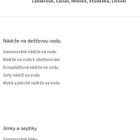
Z
á
p
a
Nádrže na dešťovou vodu
t
Samonostné nádrže na vodu
í
Nádrže na vodu k obetonování
Dvouplášťové nádrže na vodu
Sety nádrží na vodu
Nízké a ploché nádrže na vodu
Jímky a septiky
Samonostné jímky