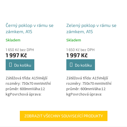
Černý poklop v rámu se
Zelený poklop v rámu se
zámkem, A15
zámkem, A15
Skladem
Skladem
Průměrné
Průměrné
hodnocení
hodnocení
1 650 Kč bez DPH
1 650 Kč bez DPH
produktu
produktu
1 997 Kč
1 997 Kč
je
je
4,5
4,6
Do košíku
Do košíku
z
z
5
5
Zátěžová třída: A15Vnější
Zátěžová třída: A15Vnější
hvězdiček.
hvězdiček.
rozměry: 750x70 mmVnitřní
rozměry: 750x70 mmVnitřní
průměr: 600mmVáha:12
průměr: 600mmVáha:12
kgPovrchová úprava:
kgPovrchová úprava:
protiskluzBarva: černá / černo-
protiskluzBarva: zelenámateriál:
šedáMateriál: PEPoklop je
PEPoklop je vybaven 2 šrouby
vybaven 2 šrouby pro...
pro uzamčení/zajištění...
ZOBRAZIT VŠECHNY SOUVISEJÍCÍ PRODUKTY