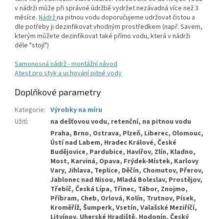
v nádrži může při správné údržbě vydržet nezávadná více než 3
měsíce.
Nádrž
na pitnou vodu doporučujeme udržovat čistou a
dle potřeby ji dezinfikovat vhodným prostředkem (např. Savem,
kterým můžete dezinfikovat také přímo vodu, která v nádrži
déle "stojí")
Samonosná nádrž - montážní návod
Atest pro styk a uchování pitné vody
Doplňkové parametry
Kategorie
:
Výrobky na míru
Užití
:
na dešťovou vodu, retenční, na pitnou vodu
Praha, Brno, Ostrava, Plzeň, Liberec, Olomouc, Ústí nad Labem, Hradec Králové, České Budějovice, Pardubice, Havířov, Zlín, Kladno, Most, Karviná, Opava, Frýdek-Místek, Karlovy Vary, Jihlava, Teplice, Děčín, Chomutov, Přerov, Jablonec nad Nisou, Mladá Boleslav, Prostějov, Třebíč, Česká Lípa, Třinec, Tábor, Znojmo, Příbram, Cheb, Orlová, Kolín, Trutnov, Písek, Kroměříž, Šumperk, Vsetín, Valašské Meziříčí, Litvínov, Uherské Hradiště, Hodonín, Český Těšín, Břeclav, Havlíčkův Brod, Žďár nad Sázavou, Jindřichův Hradec, Vyškov, Blansko, Kutná Hora, Náchod, Mělník, Benešov, Pelhřimov, Krnov, Litoměřice, Sokolov, Nový Jičín, Chrudim, Strakonice, Kopřivnice, Klatovy, Bohumín, Jirkov, Žatec, Hranice, Beroun, Louny, Otrokovice, Kralupy nad Vltavou, Kadaň, Brandýs nad Labem, Ostrov, Svitavy, Bruntál, Uherský Brod, Rožnov pod Radhoštěm, Jičín, Rakovník, Neratovice, Dvůr Králové nad Labem, Česká Třebová, Bílina, Varnsdorf, Slaný, Klášterec nad Ohří, Mariánské Lázně, Nymburk, Ústí nad Orlicí, Turnov, Chodov, Rokycany, Hlučín, Poděbrady, Zábřeh, Šternberk, Krupka, Říčany, Český Krumlov, Roudnice nad Labem, Aš, Tachov, Vrchlabí, Jaroměř, Vysoké Mýto, Nový Bor, Holešov, Vlašim,