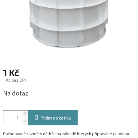
1 Kč
1 Kč bez DPH
Měrná
Na dotaz
cena:
Přidat do košíku
Požadované rozměry nádrže na základě kterých připravíme cenovou