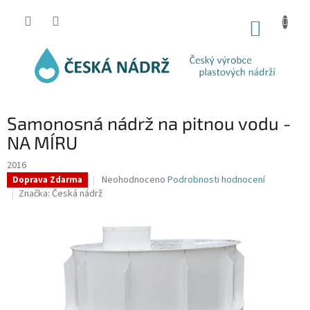
Přejít
na
NÁKUP
obsah
KOŠÍK
Samonosná nádrž na pitnou vodu -
NA MÍRU
2016
Průměrné
Neohodnoceno
Podrobnosti hodnocení
Doprava Zdarma
hodnocení
Značka:
Česká nádrž
produktu
je
0,0
z
5
hvězdiček.