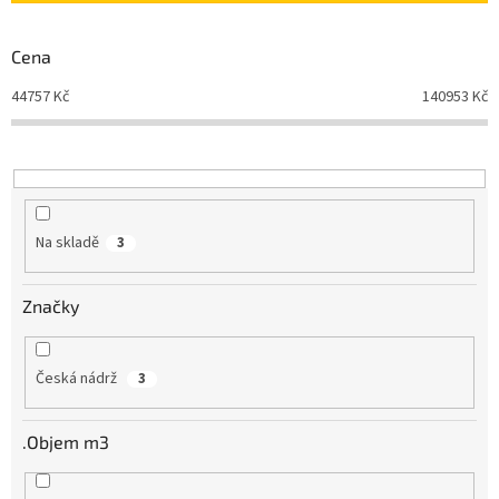
p
r
Cena
o
d
44757
Kč
140953
Kč
u
k
t
ů
Na skladě
3
Značky
Česká nádrž
3
.Objem m3