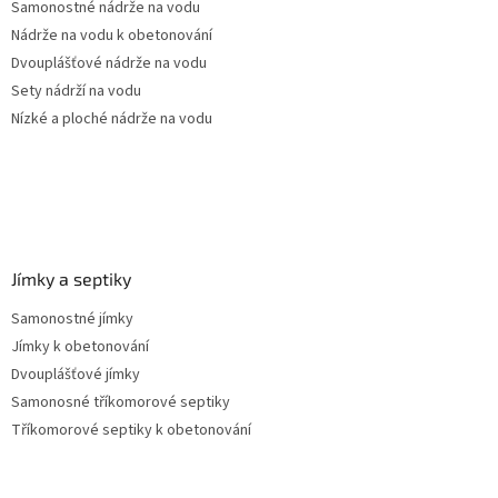
Samonostné nádrže na vodu
í
p
Nádrže na vodu k obetonování
r
v
Dvouplášťové nádrže na vodu
k
Sety nádrží na vodu
y
Nízké a ploché nádrže na vodu
v
ý
p
i
s
u
Jímky a septiky
Samonostné jímky
Jímky k obetonování
Dvouplášťové jímky
Samonosné tříkomorové septiky
Tříkomorové septiky k obetonování