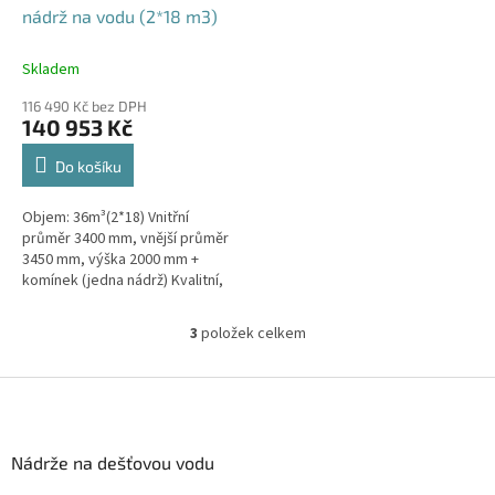
nádrž na vodu (2*18 m3)
Skladem
116 490 Kč bez DPH
140 953 Kč
Do košíku
Objem: 36m³(2*18) Vnitřní
průměr 3400 mm, vnější průměr
3450 mm, výška 2000 mm +
komínek (jedna nádrž) Kvalitní,
pevná nádrž bez potřeby
obetonování.Průměr a umístění
3
položek celkem
O
přítoku/ů,...
v
l
Z
á
á
d
p
a
a
Nádrže na dešťovou vodu
c
t
í