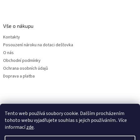
Vše o nákupu
Kontakty
Posouzení nároku na dotaci dešťovka
O nás
Obchodní podmínky
Ochrana osobních údajů
Doprava a platba
Virtuální asistent
Tento web používá soubory cookie. Dalším procházením
Filtry dešťové vody
Online
tohoto webu vyjadřujete souhlas s jejich používáním.. Více
informací
zde
.