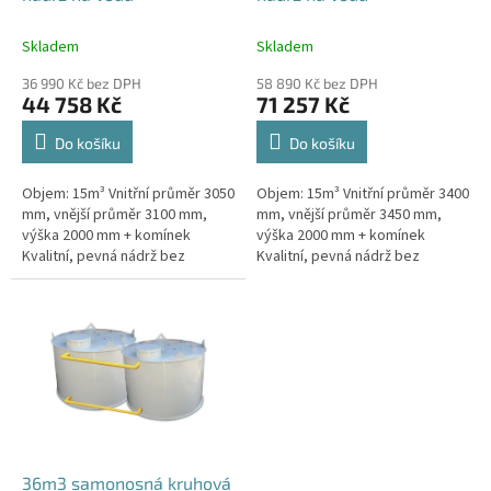
k
t
Skladem
Skladem
ů
36 990 Kč bez DPH
58 890 Kč bez DPH
44 758 Kč
71 257 Kč
Do košíku
Do košíku
Objem: 15m³ Vnitřní průměr 3050
Objem: 15m³ Vnitřní průměr 3400
mm, vnější průměr 3100 mm,
mm, vnější průměr 3450 mm,
výška 2000 mm + komínek
výška 2000 mm + komínek
Kvalitní, pevná nádrž bez
Kvalitní, pevná nádrž bez
potřeby obetonování.Průměr a
potřeby obetonování.Průměr a
umístění přítoku/ů, odtoku/ů
umístění přítoku/ů, odtoku/ů
apod....
apod....
36m3 samonosná kruhová