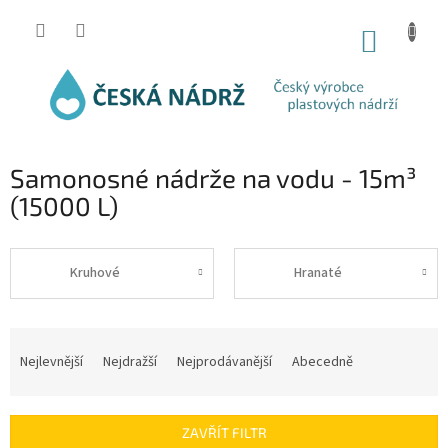
Přejít
na
NÁKUP
obsah
KOŠÍK
Samonosné nádrže na vodu - 15m³
(15000 L)
Kruhové
Hranaté
Ř
a
Nejlevnější
Nejdražší
Nejprodávanější
Abecedně
z
e
n
ZAVŘÍT FILTR
í