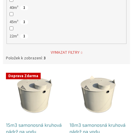
40m³
1
45m³
1
22m³
1
VYMAZAT FILTRY
Položek k zobrazení:
3
V
Doprava Zdarma
ý
p
i
s
p
r
o
d
15m3 samonosná kruhová
18m3 samonosná kruhová
u
nádrž na vodu
nádrž na vodu