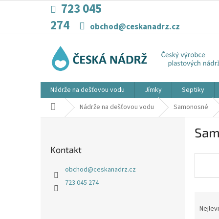
Přejít
723 045
na
274
obsah
obchod@ceskanadrz.cz
Nádrže na dešťovou vodu
Jímky
Septiky
Domů
Nádrže na dešťovou vodu
Samonosné
P
Sam
o
s
Kontakt
t
r
obchod
@
ceskanadrz.cz
a
723 045 274
n
Ř
n
a
í
Nejlev
z