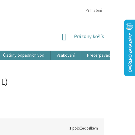
MOJE OBJEDNÁVKA
Přihlášení
NÁKUPNÍ
Prázdný košík
KOŠÍK
Čistírny odpadních vod
Vsakování
Přečerpávací jímky
L)
1
položek celkem