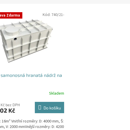
Kód:
740/21-
ava Zdarma
 samonosná hranatá nádrž na
Skladem
rné
cení
ktu
 Kč bez DPH
Do košíku
802 Kč
 16m³ Vnitřní rozměry: D: 4000 mm, Š:
m, V: 2000 mmVnější rozměry: D: 4200