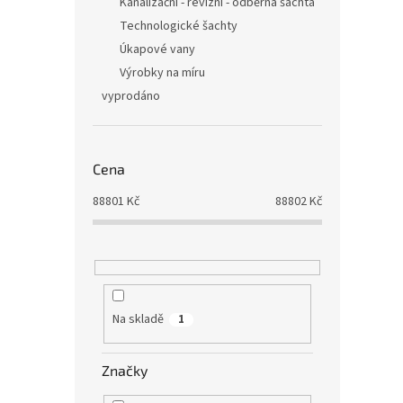
Kanalizační - revizní - odběrná šachta
Technologické šachty
Úkapové vany
Výrobky na míru
vyprodáno
Cena
88801
Kč
88802
Kč
Na skladě
1
Značky