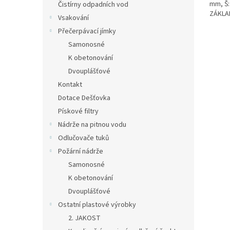
mm, Š:
Čistírny odpadních vod
hvězdi
ZÁKLAD
Vsakování
VYSTUŽ
Přečerpávací jímky
Samonosné
K obetonování
Dvouplášťové
Kontakt
Dotace Dešťovka
Pískové filtry
Nádrže na pitnou vodu
Odlučovače tuků
Požární nádrže
Samonosné
K obetonování
Dvouplášťové
Ostatní plastové výrobky
2. JAKOST