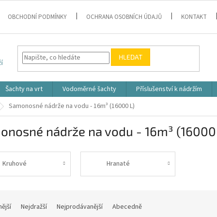
OBCHODNÍ PODMÍNKY
OCHRANA OSOBNÍCH ÚDAJŮ
KONTAKT
HLEDAT
Šachty na vrt
Vodoměrné šachty
Příslušenství k nádržím
Samonosné nádrže na vodu - 16m³ (16000 L)
onosné nádrže na vodu - 16m³ (16000 
Kruhové
Hranaté
nější
Nejdražší
Nejprodávanější
Abecedně