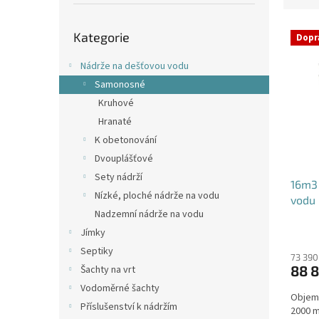
p
e
a
Přeskočit
V
n
n
Kategorie
kategorie
Dopr
ý
í
e
p
p
l
Nádrže na dešťovou vodu
i
r
Samonosné
s
o
Kruhové
p
d
Hranaté
r
u
o
k
K obetonování
d
t
Dvouplášťové
u
ů
Sety nádrží
16m3
k
Nízké, ploché nádrže na vodu
vodu
t
Nadzemní nádrže na vodu
ů
Průmě
Jímky
hodno
Septiky
produ
73 390
88 
Šachty na vrt
je
5,0
Vodoměrné šachty
Objem:
z
Příslušenství k nádržím
2000 m
5