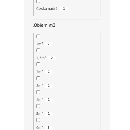
Česká nádrž
1
.Objem m3
1m³
2
1,5m³
2
2m³
2
3m³
2
4m³
2
5m³
2
6m³
3