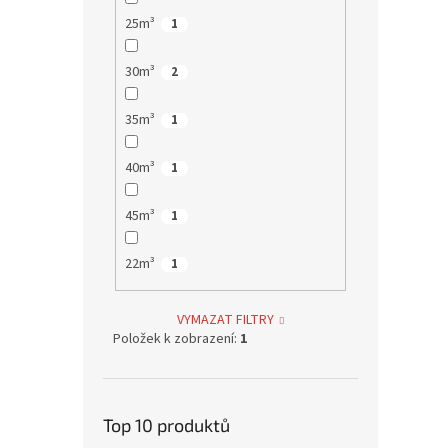
25m³
1
30m³
2
35m³
1
40m³
1
45m³
1
22m³
1
VYMAZAT FILTRY
Položek k zobrazení:
1
Top 10 produktů