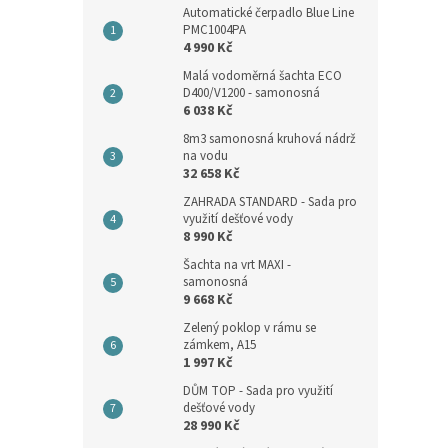
Automatické čerpadlo Blue Line
PMC1004PA
4 990 Kč
Malá vodoměrná šachta ECO
D400/V1200 - samonosná
6 038 Kč
8m3 samonosná kruhová nádrž
na vodu
32 658 Kč
ZAHRADA STANDARD - Sada pro
využití dešťové vody
8 990 Kč
Šachta na vrt MAXI -
samonosná
9 668 Kč
Zelený poklop v rámu se
zámkem, A15
1 997 Kč
DŮM TOP - Sada pro využití
dešťové vody
28 990 Kč