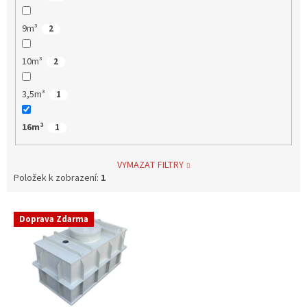
9m³
2
10m³
2
3,5m³
1
16m³
1
VYMAZAT FILTRY
Položek k zobrazení:
1
V
Doprava Zdarma
ý
p
i
s
p
r