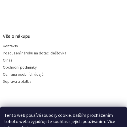
Vše o nákupu
Kontakty
Posouzení nároku na dotaci dešťovka
O nás
Obchodní podmínky
Ochrana osobních údajů
Doprava a platba
Virtuální asistent
Tento web používá soubory cookie. Dalším procházením
Filtry dešťové vody
Online
tohoto webu vyjadřujete souhlas s jejich používáním.. Více