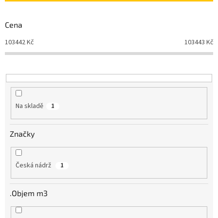
p
r
Cena
o
d
103442
Kč
103443
Kč
u
k
t
ů
Na skladě
1
Značky
Česká nádrž
1
.Objem m3