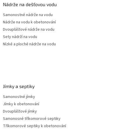
a
a
Nádrže na dešťovou vodu
c
t
í
Samonostné nádrže na vodu
í
p
Nádrže na vodu k obetonování
r
v
Dvouplášťové nádrže na vodu
k
Sety nádrží na vodu
y
Nízké a ploché nádrže na vodu
v
ý
p
i
s
u
Jímky a septiky
Samonostné jímky
Jímky k obetonování
Dvouplášťové jímky
Samonosné tříkomorové septiky
Tříkomorové septiky k obetonování