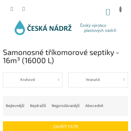
Přejít
na
NÁKUP
obsah
KOŠÍK
Samonosné tříkomorové septiky -
16m³ (16000 L)
Kruhové
Hranaté
Ř
a
Nejlevnější
Nejdražší
Nejprodávanější
Abecedně
z
e
n
ZAVŘÍT FILTR
í