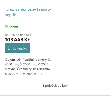
o
d
16m3 samonosný hranatý
u
septik
k
t
Skladem
ů
85 490 Kč bez DPH
103 443 Kč
Do košíku
Objem: 16m³ Vnitřní rozměry: D:
4000 mm, Š: 2000 mm, V: 2000
mmVnější rozměry: D: 4200 mm,
Š: 2200 mm, V: 2000 mm. +
komínek Určeno pro 13-22
EOKvalitní, pevný septik bez...
1
položek celkem
O
v
l
Z
á
á
d
p