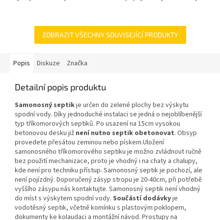
žijícími osobami Český výrobek!
motor 50 Hz kabel 10 m
hmotnost 24 kg
ZOBRAZIT VŠECHNY SOUVISEJÍCÍ PRODUKTY
Popis
Diskuze
Značka
Detailní popis produktu
Samonosný septik
je určen do zelené plochy bez výskytu
spodní vody. Díky jednoduché instalaci se jedná o nejoblíbenější
typ tříkomorových septiků. Po usazení na 15cm vysokou
betonovou desku již
není nutno septik obetonovat
. Obsyp
provedete přesátou zeminou nebo pískem.Uložení
samonosného tříkomorového septiku je možno zvládnout ručně
bez použití mechanizace, proto je vhodný i na chaty a chalupy,
kde není pro techniku přístup. Samonosný septik je pochozí, ale
není pojízdný. Doporučený zásyp stropu je 20-40cm, při potřebě
vyššího zásypu nás kontaktujte. Samonosný septik není vhodný
do míst s výskytem spodní vody.
Součástí dodávky
je
vodotěsný septik, včetně komínku s plastovým poklopem,
dokumenty ke kolaudaci a montážní návod. Prostupy na