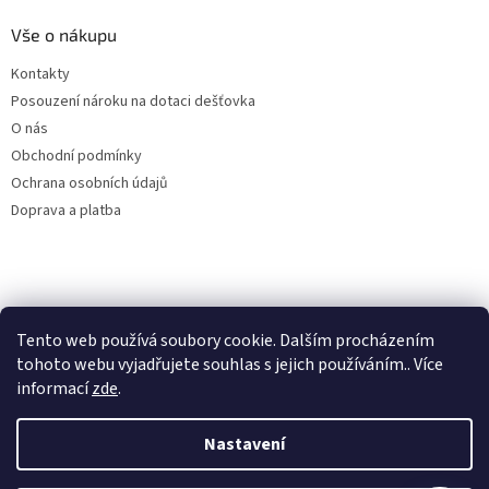
Vše o nákupu
Kontakty
Posouzení nároku na dotaci dešťovka
O nás
Obchodní podmínky
Ochrana osobních údajů
Doprava a platba
Virtuální asistent
Filtry dešťové vody
Tento web používá soubory cookie. Dalším procházením
Online
tohoto webu vyjadřujete souhlas s jejich používáním.. Více
informací
zde
.
Nastavení
Vytvořil Shoptet
Začít konverzaci