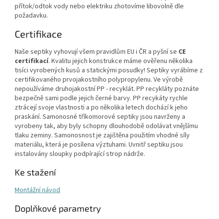
přítok/odtok vody nebo elektriku zhotovíme libovolně dle
požadavku.
Certifikace
Naše septiky vyhovují všem pravidlům EU i ČR a pyšní se
CE
certifikací
. Kvalitu jejich konstrukce máme ověřenu několika
tisíci vyrobených kusů a statickými posudky! Septiky vyrábíme z
certifikovaného prvojakostního polypropylenu. Ve výrobě
nepoužíváme druhojakostní PP - recyklát. PP recykláty poznáte
bezpečně sami podle jejich černé barvy. PP recykáty rychle
ztrácejí svoje vlastnosti a po několika letech dochází k jeho
praskání. Samonosné tříkomorové septiky jsou navrženy a
vyrobeny tak, aby byly schopny dlouhodobě odolávat vnějšímu
tlaku zeminy. Samonosnost je zajištěna použitím vhodné síly
materiálu, která je posílena výztuhami. Uvnitř septiku jsou
instalovány sloupky podpírající strop nádrže.
Ke stažení
Montážní návod
Doplňkové parametry