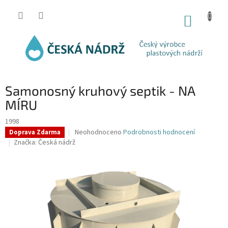
Přejít
na
NÁKUP
obsah
KOŠÍK
Samonosný kruhový septik - NA
MÍRU
1998
Průměrné
Neohodnoceno
Podrobnosti hodnocení
Doprava Zdarma
hodnocení
Značka:
Česká nádrž
produktu
je
0,0
z
5
hvězdiček.