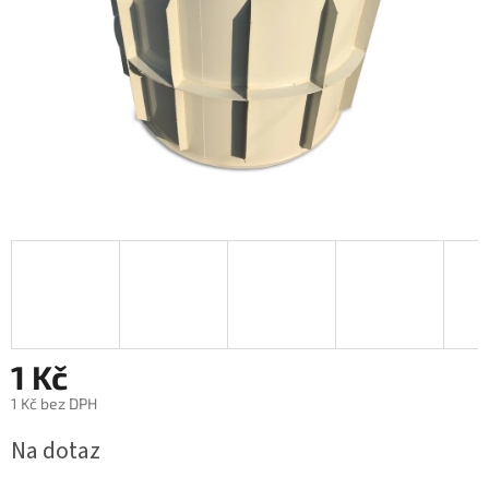
1 Kč
1 Kč bez DPH
Měrná
Na dotaz
cena: