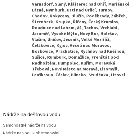
Z
á
p
a
Nádrže na dešťovou vodu
t
Samonostné nádrže na vodu
í
Nádrže na vodu k obetonování