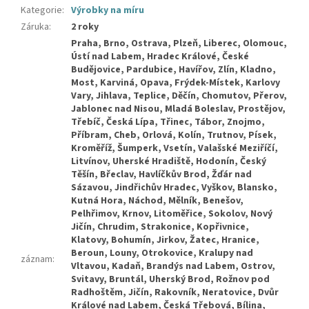
Kategorie
:
Výrobky na míru
Záruka
:
2 roky
Praha, Brno, Ostrava, Plzeň, Liberec, Olomouc, Ústí nad Labem, Hradec Králové, České Budějovice, Pardubice, Havířov, Zlín, Kladno, Most, Karviná, Opava, Frýdek-Místek, Karlovy Vary, Jihlava, Teplice, Děčín, Chomutov, Přerov, Jablonec nad Nisou, Mladá Boleslav, Prostějov, Třebíč, Česká Lípa, Třinec, Tábor, Znojmo, Příbram, Cheb, Orlová, Kolín, Trutnov, Písek, Kroměříž, Šumperk, Vsetín, Valašské Meziříčí, Litvínov, Uherské Hradiště, Hodonín, Český Těšín, Břeclav, Havlíčkův Brod, Žďár nad Sázavou, Jindřichův Hradec, Vyškov, Blansko, Kutná Hora, Náchod, Mělník, Benešov, Pelhřimov, Krnov, Litoměřice, Sokolov, Nový Jičín, Chrudim, Strakonice, Kopřivnice, Klatovy, Bohumín, Jirkov, Žatec, Hranice, Beroun, Louny, Otrokovice, Kralupy nad Vltavou, Kadaň, Brandýs nad Labem, Ostrov, Svitavy, Bruntál, Uherský Brod, Rožnov pod Radhoštěm, Jičín, Rakovník, Neratovice, Dvůr Králové nad Labem, Česká Třebová, Bílina, Varnsdorf, Slaný, Klášterec nad Ohří, Mariánské Lázně, Nymburk, Ústí nad Orlicí, Turnov, Chodov, Rokycany, Hlučín, Poděbrady, Zábřeh, Šternberk, Krupka, Říčany, Český Krumlov, Roudnice nad Labem, Aš, Tachov, Vrchlabí, Jaroměř, Vysoké Mýto, Nový Bor, Holešov, Vlašim,
záznam
: