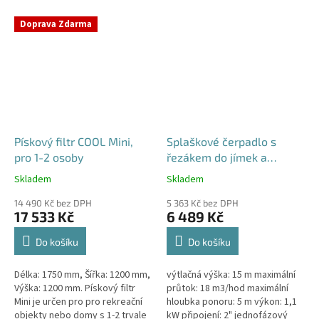
Doprava Zdarma
Pískový filtr COOL Mini,
Splaškové čerpadlo s
pro 1-2 osoby
řezákem do jímek a
septiků - Blue Line PQD 7-
Skladem
Skladem
Průměrné
Průměrné
12-1.1QGF, 230V,
hodnocení
hodnocení
14 490 Kč bez DPH
5 363 Kč bez DPH
produktu
produktu
17 533 Kč
6 489 Kč
je
je
4,1
5,0
Do košíku
Do košíku
z
z
5
5
Délka: 1750 mm, Šířka: 1200 mm,
výtlačná výška: 15 m maximální
hvězdiček.
hvězdiček.
Výška: 1200 mm. Pískový filtr
průtok: 18 m3/hod maximální
Mini je určen pro pro rekreační
hloubka ponoru: 5 m výkon: 1,1
objekty nebo domy s 1-2 trvale
kW připojení: 2" jednofázový