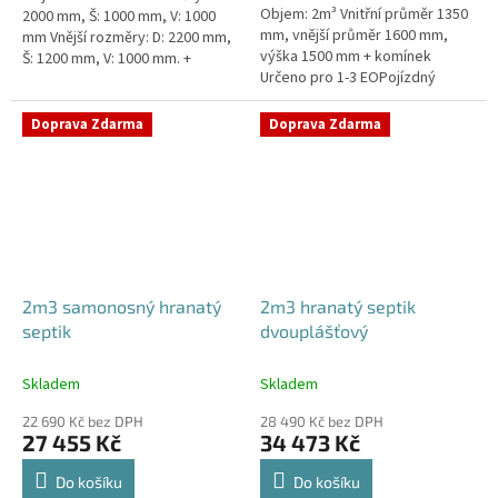
Objem: 2m³ Vnitřní průměr 1350
2000 mm, Š: 1000 mm, V: 1000
mm, vnější průměr 1600 mm,
mm Vnější rozměry: D: 2200 mm,
výška 1500 mm + komínek
Š: 1200 mm, V: 1000 mm. +
Určeno pro 1-3 EOPojízdný
komínek Určeno pro 1-3
septik vhodný do míst s
EOSeptik vhodný pod
vysokou hladinou spodní
parkovací...
Doprava Zdarma
Doprava Zdarma
vodyPrůměr a pozici...
2m3 samonosný hranatý
2m3 hranatý septik
septik
dvouplášťový
Skladem
Skladem
22 690 Kč bez DPH
28 490 Kč bez DPH
27 455 Kč
34 473 Kč
Do košíku
Do košíku