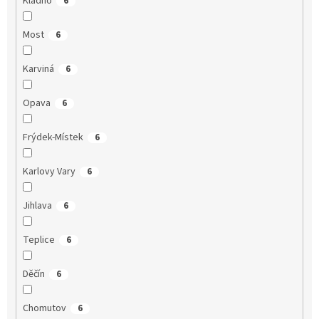
Kladno
6
Most
6
Karviná
6
Opava
6
Frýdek-Místek
6
Karlovy Vary
6
Jihlava
6
Teplice
6
Děčín
6
Chomutov
6