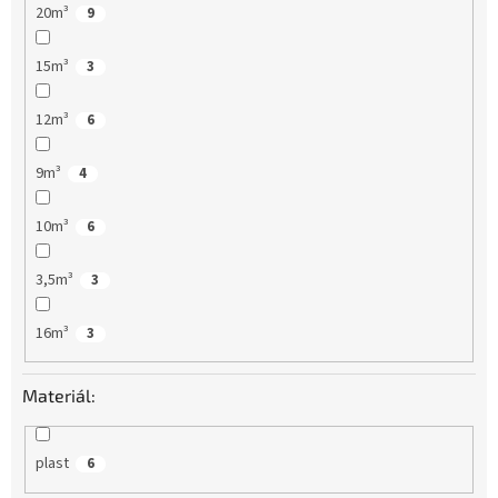
20m³
9
15m³
3
12m³
6
9m³
4
10m³
6
3,5m³
3
16m³
3
Materiál:
plast
6