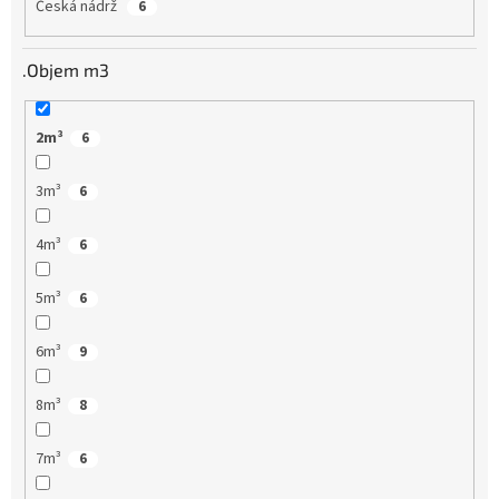
Česká nádrž
6
.Objem m3
2m³
6
3m³
6
4m³
6
5m³
6
6m³
9
8m³
8
7m³
6