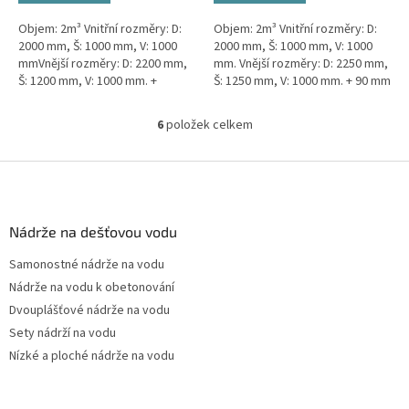
Objem: 2m³ Vnitřní rozměry: D:
Objem: 2m³ Vnitřní rozměry: D:
2000 mm, Š: 1000 mm, V: 1000
2000 mm, Š: 1000 mm, V: 1000
mmVnější rozměry: D: 2200 mm,
mm. Vnější rozměry: D: 2250 mm,
Š: 1200 mm, V: 1000 mm. +
Š: 1250 mm, V: 1000 mm. + 90 mm
komínek Určeno pro 1-3
žebra proti spodní vodě +
EOKvalitní, pevný septik bez
komínek Určeno...
6
položek celkem
O
potřeby...
v
l
Z
á
á
d
p
a
a
Nádrže na dešťovou vodu
c
t
í
Samonostné nádrže na vodu
í
p
Nádrže na vodu k obetonování
r
v
Dvouplášťové nádrže na vodu
k
Sety nádrží na vodu
y
Nízké a ploché nádrže na vodu
v
ý
p