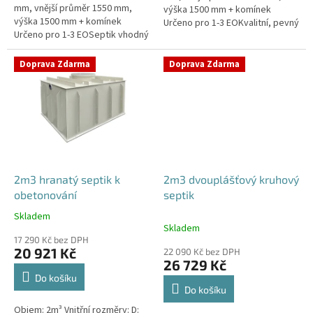
mm, vnější průměr 1550 mm,
výška 1500 mm + komínek
výška 1500 mm + komínek
Určeno pro 1-3 EOKvalitní, pevný
Určeno pro 1-3 EOSeptik vhodný
septik bez potřeby
pod parkovací stání,
obetonováníPrůměr a pozici
komunikace a do jílovité
přítoku a odtoku...
Doprava Zdarma
Doprava Zdarma
zeminyPrůměr...
2m3 hranatý septik k
2m3 dvouplášťový kruhový
obetonování
septik
Skladem
Průměrné
Skladem
hodnocení
17 290 Kč bez DPH
produktu
20 921 Kč
22 090 Kč bez DPH
je
26 729 Kč
4,8
Do košíku
z
Do košíku
5
Objem: 2m³ Vnitřní rozměry: D:
hvězdiček.