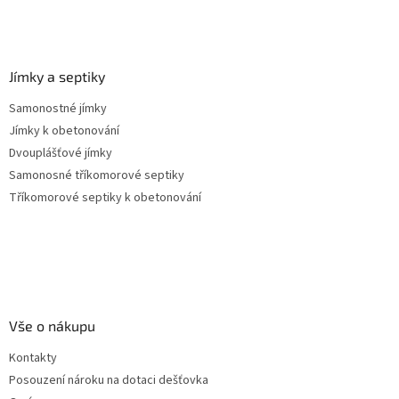
i
s
u
Jímky a septiky
Samonostné jímky
Jímky k obetonování
Dvouplášťové jímky
Samonosné tříkomorové septiky
Tříkomorové septiky k obetonování
Vše o nákupu
Kontakty
Posouzení nároku na dotaci dešťovka