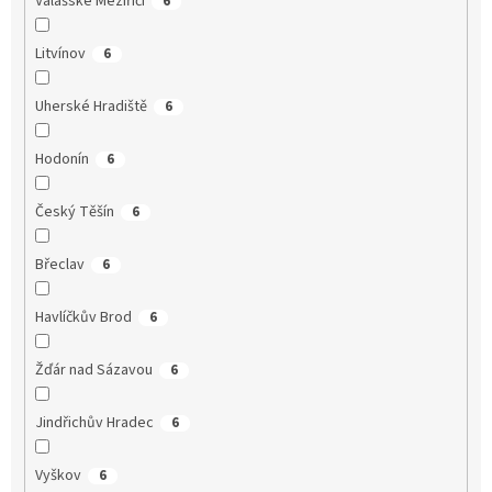
Valašské Meziříčí
6
Litvínov
6
Uherské Hradiště
6
Hodonín
6
Český Těšín
6
Břeclav
6
Havlíčkův Brod
6
Žďár nad Sázavou
6
Jindřichův Hradec
6
Vyškov
6