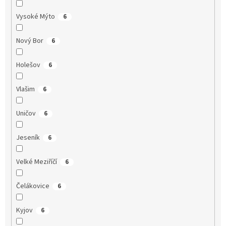
Vysoké Mýto
6
Nový Bor
6
Holešov
6
Vlašim
6
Uničov
6
Jeseník
6
Velké Meziříčí
6
Čelákovice
6
Kyjov
6