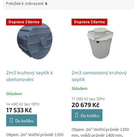
Položek k zobrazení:
6
V
Doprava Zdarma
Doprava Zdarma
ý
p
i
s
p
r
o
d
2m3 kruhový septik k
2m3 samonosný kruhový
u
obetonování
septik
k
Skladem
Průměrné
t
Skladem
hodnocení
ů
17 090 Kč bez DPH
produktu
20 679 Kč
14 490 Kč bez DPH
je
17 533 Kč
4,6
Do košíku
z
Do košíku
5
Objem: 2m³ Vnitřní průměr 1350
hvězdiček.
Objem: 2m³ Vnitřní průměr 1350
mm, vnější průměr 1400 mm,