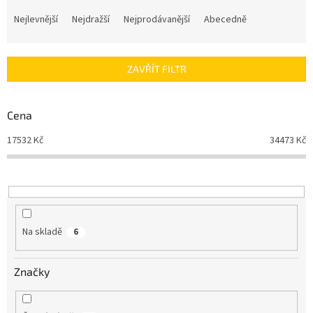
Ř
a
Nejlevnější
Nejdražší
Nejprodávanější
Abecedně
z
e
n
ZAVŘÍT FILTR
í
p
r
Cena
o
d
17532
Kč
34473
Kč
u
k
t
ů
Na skladě
6
Značky