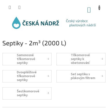
Přejít
na
NÁKUP
obsah
KOŠÍK
Septiky - 2m³ (2000 L)
Samonosné
Tříkomorové
tříkomorové
septiky k
septiky
obetonování
Dvouplášťové
Set septiku s
tříkomorové
pískovým filtrem
septiky
Šestikomorové
septiky