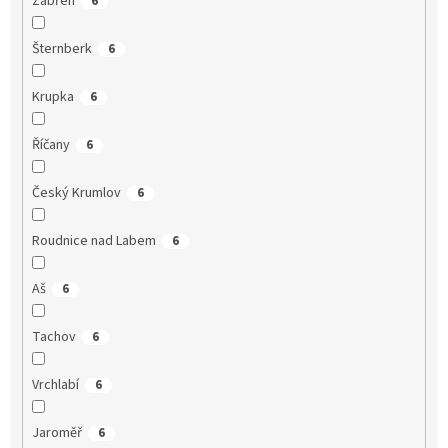
Zábřeh
6
Šternberk
6
Krupka
6
Říčany
6
Český Krumlov
6
Roudnice nad Labem
6
Aš
6
Tachov
6
Vrchlabí
6
Jaroměř
6