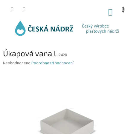
Přejít
na
NÁKUP
obsah
KOŠÍK
Úkapová vana L
2428
Průměrné
Neohodnoceno
Podrobnosti hodnocení
hodnocení
produktu
je
0,0
z
5
hvězdiček.