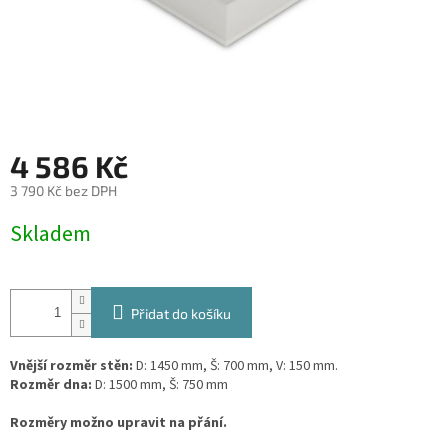
4 586 Kč
3 790 Kč bez DPH
Měrná
Skladem
cena:
Přidat do košíku
Vnější rozměr stěn:
D: 1450 mm, Š: 700 mm, V: 150 mm.
Rozměr dna:
D: 1500 mm, Š: 750 mm
Rozměry možno upravit na přání.