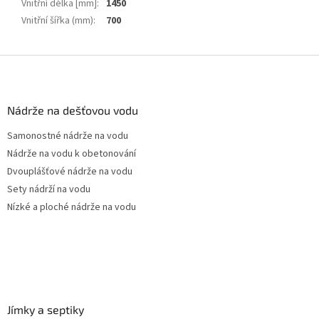
Vnitřní délka [mm]
:
1450
Vnitřní šířka (mm)
:
700
Z
á
p
a
Nádrže na dešťovou vodu
t
Samonostné nádrže na vodu
í
Nádrže na vodu k obetonování
Dvouplášťové nádrže na vodu
Sety nádrží na vodu
Nízké a ploché nádrže na vodu
Jímky a septiky