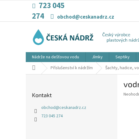
Přejít
723 045
na
274
obsah
obchod@ceskanadrz.cz
Nádrže na dešťovou vodu
Jímky
Septiky
Domů
Příslušenství k nádržím
Šachty, hadice, v
P
vodn
o
s
Průměr
Neohod
Kontakt
t
hodnoce
r
produkt
obchod
@
ceskanadrz.cz
a
je
723 045 274
0,0
n
z
n
5
í
hvězdiče