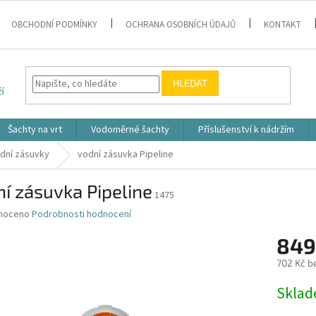
OBCHODNÍ PODMÍNKY
OCHRANA OSOBNÍCH ÚDAJŮ
KONTAKT
HLEDAT
Šachty na vrt
Vodoměrné šachty
Příslušenství k nádržím
odní zásuvky
vodní zásuvka Pipeline
í zásuvka Pipeline
1475
né
noceno
Podrobnosti hodnocení
ní
849
u
702 Kč b
Měrná
Skla
cena:
k.