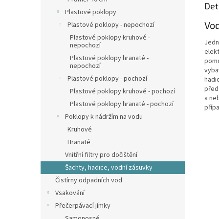
Det
Plastové poklopy
Vod
Plastové poklopy - nepochozí
Plastové poklopy kruhové -
Jedn
nepochozí
elekt
Plastové poklopy hranaté -
pomo
nepochozí
vyba
Plastové poklopy - pochozí
hadi
před
Plastové poklopy kruhové - pochozí
a neb
Plastové poklopy hranaté - pochozí
přípa
Poklopy k nádržím na vodu
Kruhové
Hranaté
Vnitřní filtry pro dočištění
Šachty, hadice, vodní zásuvky
Čistírny odpadních vod
Vsakování
Přečerpávací jímky
Samonosné