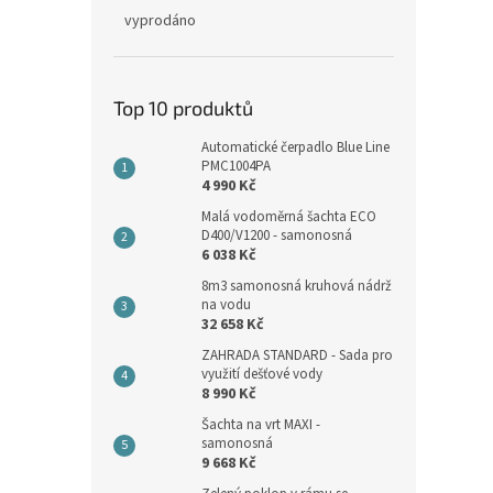
vyprodáno
Top 10 produktů
Automatické čerpadlo Blue Line
PMC1004PA
4 990 Kč
Malá vodoměrná šachta ECO
D400/V1200 - samonosná
6 038 Kč
8m3 samonosná kruhová nádrž
na vodu
32 658 Kč
ZAHRADA STANDARD - Sada pro
využití dešťové vody
8 990 Kč
Šachta na vrt MAXI -
samonosná
9 668 Kč