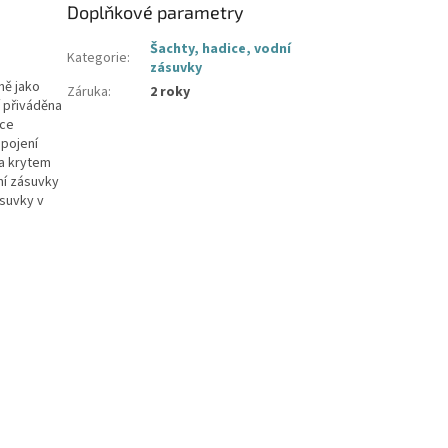
Doplňkové parametry
Šachty, hadice, vodní
Kategorie
:
zásuvky
ně jako
Záruka
:
2 roky
í přiváděna
jce
pojení
na krytem
ní zásuvky
ásuvky v