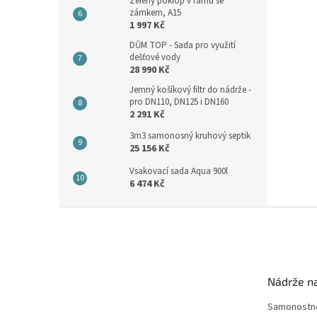
Zelený poklop v rámu se
zámkem, A15
1 997 Kč
DŮM TOP - Sada pro využití
dešťové vody
28 990 Kč
Jemný košíkový filtr do nádrže -
pro DN110, DN125 i DN160
2 291 Kč
3m3 samonosný kruhový septik
25 156 Kč
Vsakovací sada Aqua 900l
6 474 Kč
Z
á
p
a
t
Nádrže n
í
Samonostné