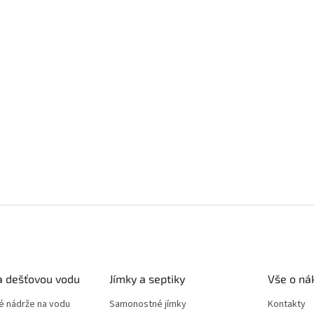
a dešťovou vodu
Jímky a septiky
Vše o ná
 nádrže na vodu
Samonostné jímky
Kontakty