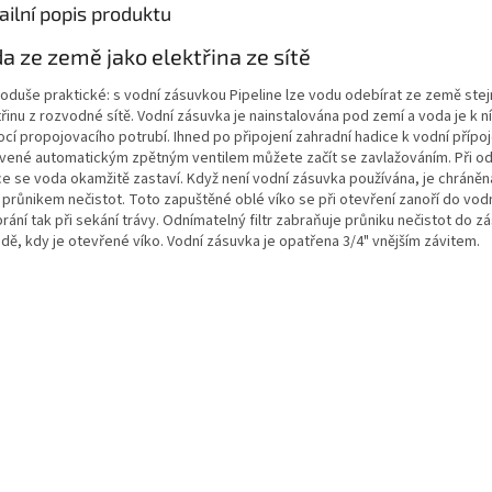
ailní popis produktu
a ze země jako elektřina ze sítě
oduše praktické: s vodní zásuvkou Pipeline lze vodu odebírat ze země stej
řinu z rozvodné sítě. Vodní zásuvka je nainstalována pod zemí a voda je k n
cí propojovacího potrubí. Ihned po připojení zahradní hadice k vodní přípo
vené automatickým zpětným ventilem můžete začít se zavlažováním. Při od
ce se voda okamžitě zastaví. Když není vodní zásuvka používána, je chráně
 průnikem nečistot. Toto zapuštěné oblé víko se při otevření zanoří do vod
rání tak při sekání trávy. Odnímatelný filtr zabraňuje průniku nečistot do z
dě, kdy je otevřené víko. Vodní zásuvka je opatřena 3/4" vnějším závitem.