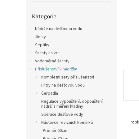
p
a
Přeskočit
n
Kategorie
kategorie
e
l
Nádrže na dešťovou vodu
Jímky
Septiky
Šachty na vrt
Vodoměrné šachty
Příslušenství k nádržím
Kompletní sety příslušenství
Filtry na dešťovou vodu
Čerpadla
Regulace vypouštění, dopouštění
nádrží a měření hladiny
Sběrače dešťové vody
Popi
Nástavce revizních komínků
Průměr 60cm
Průměr 70 cm