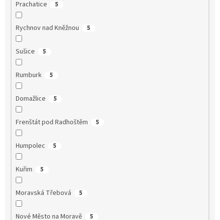
Prachatice
5
Rychnov nad Kněžnou
5
Sušice
5
Rumburk
5
Domažlice
5
Frenštát pod Radhoštěm
5
Humpolec
5
Kuřim
5
Moravská Třebová
5
Nové Město na Moravě
5