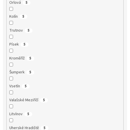
Orlová
5
Kolín
5
Trutnov
5
Písek
5
Kroměříž
5
Šumperk
5
Vsetín
5
Valašské Meziříčí
5
Litvínov
5
Uherské Hradiště
5