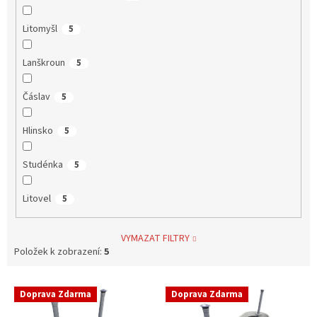
Litomyšl
5
Lanškroun
5
Čáslav
5
Hlinsko
5
Studénka
5
Litovel
5
VYMAZAT FILTRY
Položek k zobrazení:
5
V
Doprava Zdarma
Doprava Zdarma
ý