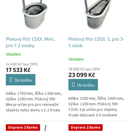
p
i
s
p
r
o
d
Pískový filtr COOL Mini,
Pískový filtr COOL 3, pro 3-
u
pro 1-2 osoby
5 osob
k
Skladem
Průměrné
t
Skladem
hodnocení
ů
14 490 Kč bez DPH
produktu
17 533 Kč
19 090 Kč bez DPH
je
23 099 Kč
4,1
Do košíku
z
Do košíku
5
Délka: 1750 mm, Šířka: 1200 mm,
hvězdiček.
Délka: 3200 mm, Šířka: 1000 mm,
Výška: 1200 mm. Pískový filtr
Výška: 1200 mm. Pískový filtr
Mini je určen pro pro rekreační
COOL 3 je určen pro objekty
objekty nebo domy s 1-2 trvale
trvale obývané 3-5 osobami
žijícími osobami Český výrobek!
Český výrobek!
Doprava Zdarma
Doprava Zdarma