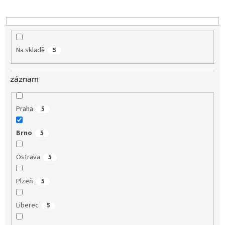
k
t
ů
Na skladě
5
záznam
Praha
5
Brno
5
Ostrava
5
Plzeň
5
Liberec
5