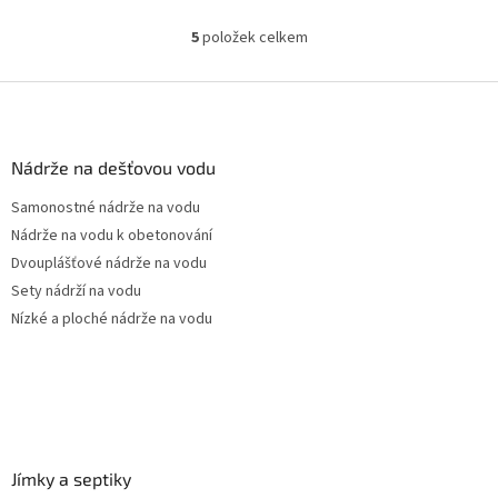
Český výrobek!
5
položek celkem
O
v
l
Z
á
á
d
p
a
a
Nádrže na dešťovou vodu
c
t
í
Samonostné nádrže na vodu
í
p
Nádrže na vodu k obetonování
r
v
Dvouplášťové nádrže na vodu
k
Sety nádrží na vodu
y
Nízké a ploché nádrže na vodu
v
ý
p
i
s
u
Jímky a septiky