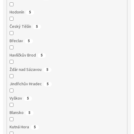
Hodonín
5
Český Těšín
5
Břeclav
5
Havlíčkův Brod
5
Žďár nad Sázavou
5
Jindřichův Hradec
5
Vyškov
5
Blansko
5
Kutná Hora
5