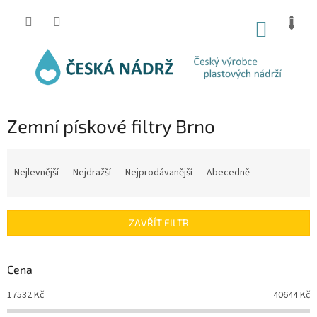
Přejít
na
NÁKUP
obsah
KOŠÍK
Zemní pískové filtry Brno
Ř
a
Nejlevnější
Nejdražší
Nejprodávanější
Abecedně
z
e
n
ZAVŘÍT FILTR
í
p
r
Cena
o
d
17532
Kč
40644
Kč
u