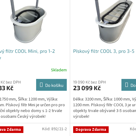
vý filtr COOL Mini, pro 1-2
Pískový filtr COOL 3, pro 3-5
y
Skladem
rné
cení
ktu
 Kč bez DPH
19 090 Kč bez DPH
Do košíku
Do
33 Kč
23 099 Kč
 1750 mm, Šířka: 1200 mm, Výška:
Délka: 3200 mm, Šířka: 1000 mm, Vý
m. Pískový filtr Mini je určen pro pro
1200 mm. Pískový filtr COOL 3 je u
ční objekty nebo domy s 1-2 trvale
objekty trvale obývané 3-5 osoba
ček.
mi osobami Český výrobek!
výrobek!
Kód:
892/21-2
Kó
ava Zdarma
Doprava Zdarma