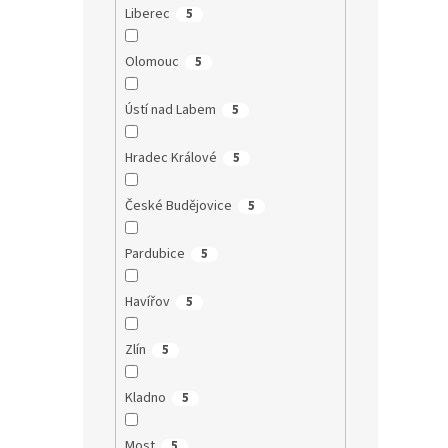
Liberec
5
Olomouc
5
Ústí nad Labem
5
Hradec Králové
5
České Budějovice
5
Pardubice
5
Havířov
5
Zlín
5
Kladno
5
Most
5