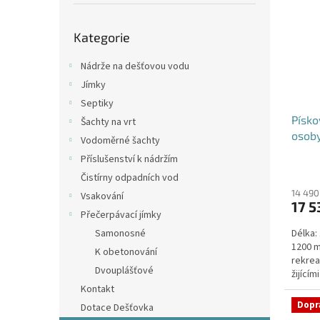
p
i
r
a
Přeskočit
s
o
n
Kategorie
kategorie
p
d
e
r
u
l
Nádrže na dešťovou vodu
o
k
Jímky
d
t
Septiky
u
ů
Písko
k
Šachty na vrt
osob
t
Vodoměrné šachty
ů
Příslušenství k nádržím
Průmě
Čistírny odpadních vod
hodno
produ
14 490
Vsakování
17 5
je
Přečerpávací jímky
4,1
Samonosné
Délka:
z
1200 m
5
K obetonování
rekrea
hvězdi
Dvouplášťové
žijící
Kontakt
Dopr
Dotace Dešťovka