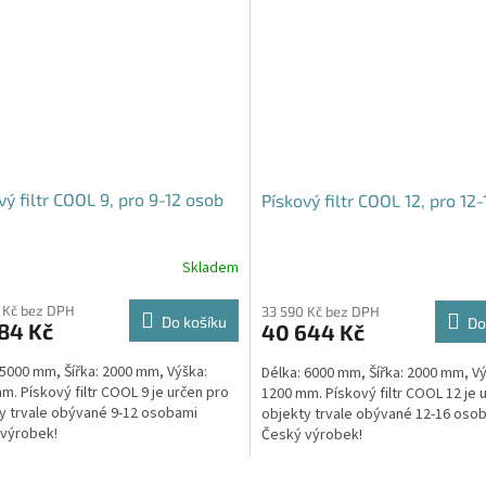
vý filtr COOL 9, pro 9-12 osob
Pískový filtr COOL 12, pro 12
Skladem
 Kč bez DPH
33 590 Kč bez DPH
Do košíku
Do
84 Kč
40 644 Kč
 5000 mm, Šířka: 2000 mm, Výška:
Délka: 6000 mm, Šířka: 2000 mm, Vý
m. Pískový filtr COOL 9 je určen pro
1200 mm. Pískový filtr COOL 12 je 
y trvale obývané 9-12 osobami
objekty trvale obývané 12-16 oso
výrobek!
Český výrobek!
O