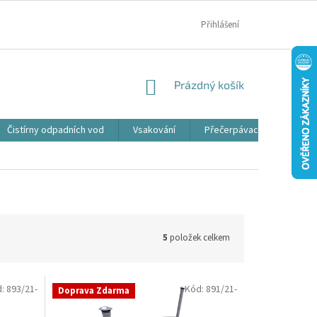
MOJE OBJEDNÁVKA
Přihlášení
NÁKUPNÍ
Prázdný košík
KOŠÍK
Čistírny odpadních vod
Vsakování
Přečerpávací jímky
5
položek celkem
d:
893/21-
Kód:
891/21-
Doprava Zdarma