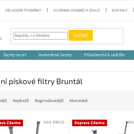
OBCHODNÍ PODMÍNKY
OCHRANA OSOBNÍCH ÚDAJŮ
KONTAKT
HLEDAT
Šachty na vrt
Vodoměrné šachty
Příslušenství k nádržím
í pískové filtry Bruntál
nější
Nejdražší
Nejprodávanější
Abecedně
Kód:
890/21-
Kó
ava Zdarma
Doprava Zdarma