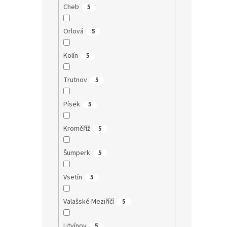
Cheb
5
Orlová
5
Kolín
5
Trutnov
5
Písek
5
Kroměříž
5
Šumperk
5
Vsetín
5
Valašské Meziříčí
5
Litvínov
5