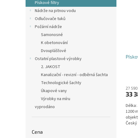
Pískové filtry
Nádrže na pitnou vodu
Odlučovače tuků
Požární nádrže
Samonosné
K obetonování
Dvouplášťové
Písko
Ostatní plastové výrobky
2. JAKOST
Kanalizační - revizní - odběrná šachta
Technologické šachty
27 590
Úkapové vany
33 3
Výrobky na míru
Délka:
vyprodáno
1200 m
objekt
Český 
Cena