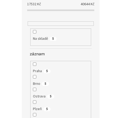
17532
Kč
40644
Kč
Na skladě
5
záznam
Praha
5
Brno
5
Ostrava
5
Plzeň
5