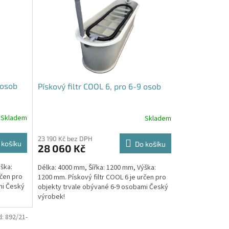
 osob
Pískový filtr COOL 6, pro 6-9 osob
Skladem
Skladem
23 190 Kč bez DPH
 košíku
Do košíku
28 060 Kč
ška:
Délka: 4000 mm, Šířka: 1200 mm, Výška:
rčen pro
1200 mm. Pískový filtr COOL 6 je určen pro
mi Český
objekty trvale obývané 6-9 osobami Český
výrobek!
d:
892/21-