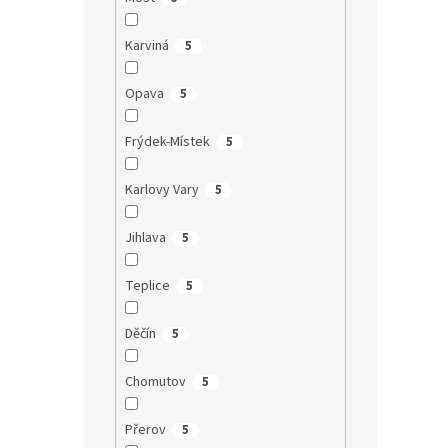
Karviná
5
Opava
5
Frýdek-Místek
5
Karlovy Vary
5
Jihlava
5
Teplice
5
Děčín
5
Chomutov
5
Přerov
5