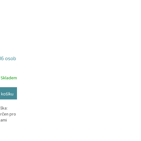
-16 osob
Skladem
 košíku
ška:
určen pro
bami