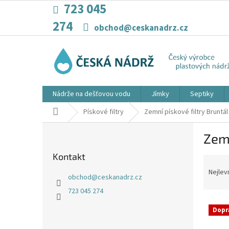
Přejít
723 045
na
274
obsah
obchod@ceskanadrz.cz
Nádrže na dešťovou vodu
Jímky
Septiky
Domů
Pískové filtry
Zemní pískové filtry Bruntál
P
Zemn
o
s
Kontakt
Ř
t
a
r
Nejlev
obchod
@
ceskanadrz.cz
z
a
723 045 274
e
n
V
n
n
Dopr
ý
í
í
p
p