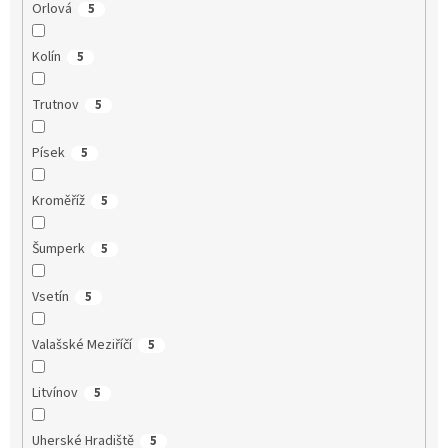
Orlová
5
Kolín
5
Trutnov
5
Písek
5
Kroměříž
5
Šumperk
5
Vsetín
5
Valašské Meziříčí
5
Litvínov
5
Uherské Hradiště
5