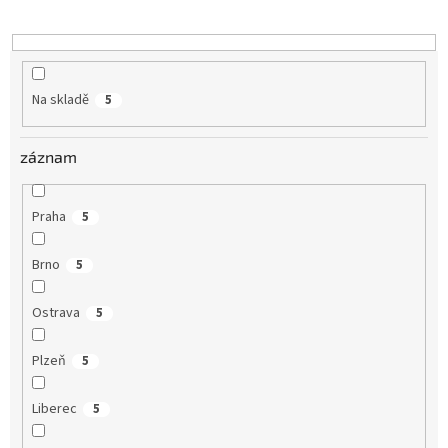
k
t
ů
Na skladě
5
záznam
Praha
5
Brno
5
Ostrava
5
Plzeň
5
Liberec
5