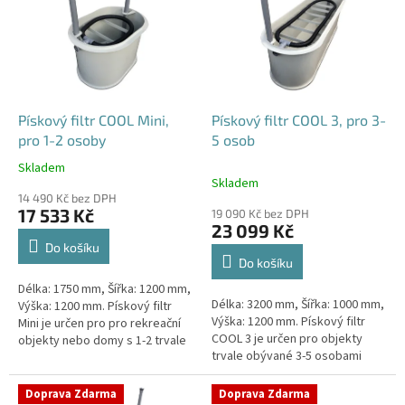
p
i
s
p
r
o
d
Pískový filtr COOL Mini,
Pískový filtr COOL 3, pro 3-
u
pro 1-2 osoby
5 osob
k
Skladem
Průměrné
t
Skladem
hodnocení
ů
14 490 Kč bez DPH
produktu
17 533 Kč
19 090 Kč bez DPH
je
23 099 Kč
4,1
Do košíku
z
Do košíku
5
Délka: 1750 mm, Šířka: 1200 mm,
hvězdiček.
Délka: 3200 mm, Šířka: 1000 mm,
Výška: 1200 mm. Pískový filtr
Výška: 1200 mm. Pískový filtr
Mini je určen pro pro rekreační
COOL 3 je určen pro objekty
objekty nebo domy s 1-2 trvale
trvale obývané 3-5 osobami
žijícími osobami Český výrobek!
Český výrobek!
Doprava Zdarma
Doprava Zdarma