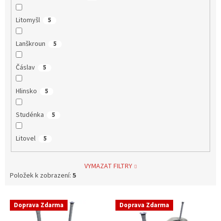
Litomyšl
5
Lanškroun
5
Čáslav
5
Hlinsko
5
Studénka
5
Litovel
5
VYMAZAT FILTRY
Položek k zobrazení:
5
V
Doprava Zdarma
Doprava Zdarma
ý