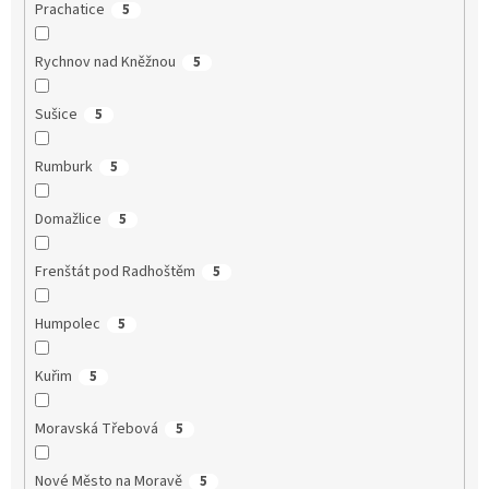
Prachatice
5
Rychnov nad Kněžnou
5
Sušice
5
Rumburk
5
Domažlice
5
Frenštát pod Radhoštěm
5
Humpolec
5
Kuřim
5
Moravská Třebová
5
Nové Město na Moravě
5