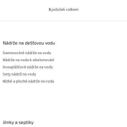
Český výrobek!
5
položek celkem
O
v
l
Z
á
á
d
p
a
a
Nádrže na dešťovou vodu
c
t
í
Samonostné nádrže na vodu
í
p
Nádrže na vodu k obetonování
r
v
Dvouplášťové nádrže na vodu
k
Sety nádrží na vodu
y
Nízké a ploché nádrže na vodu
v
ý
p
i
s
u
Jímky a septiky