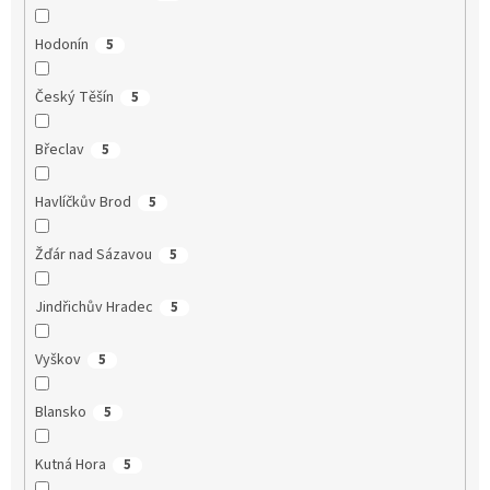
Hodonín
5
Český Těšín
5
Břeclav
5
Havlíčkův Brod
5
Žďár nad Sázavou
5
Jindřichův Hradec
5
Vyškov
5
Blansko
5
Kutná Hora
5