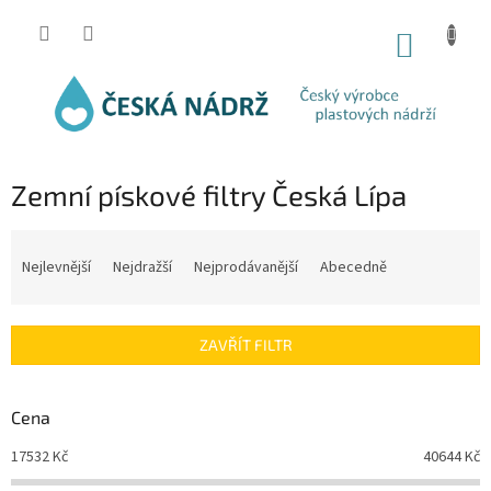
Přejít
na
NÁKUP
obsah
KOŠÍK
Zemní pískové filtry Česká Lípa
Ř
a
Nejlevnější
Nejdražší
Nejprodávanější
Abecedně
z
e
n
ZAVŘÍT FILTR
í
p
r
Cena
o
d
17532
Kč
40644
Kč
u