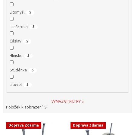
Litomyšl
5
Lanškroun
5
Čáslav
5
Hlinsko
5
Studénka
5
Litovel
5
VYMAZAT FILTRY
Položek k zobrazení:
5
V
Doprava Zdarma
Doprava Zdarma
ý