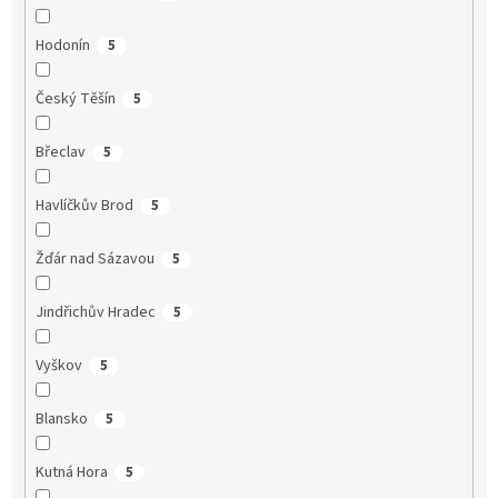
Hodonín
5
Český Těšín
5
Břeclav
5
Havlíčkův Brod
5
Žďár nad Sázavou
5
Jindřichův Hradec
5
Vyškov
5
Blansko
5
Kutná Hora
5