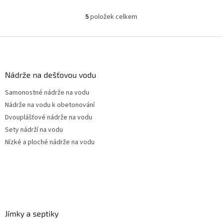
Český výrobek!
5
položek celkem
O
v
l
Z
á
á
d
p
a
a
Nádrže na dešťovou vodu
c
t
í
Samonostné nádrže na vodu
í
p
Nádrže na vodu k obetonování
r
v
Dvouplášťové nádrže na vodu
k
Sety nádrží na vodu
y
Nízké a ploché nádrže na vodu
v
ý
p
i
s
u
Jímky a septiky