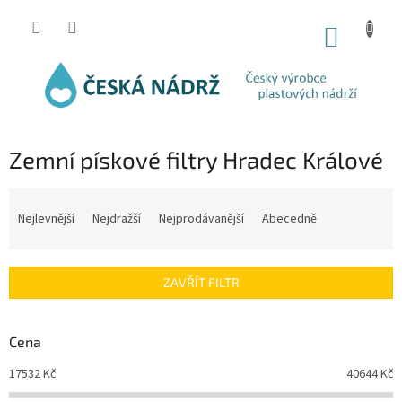
Přejít
na
NÁKUP
obsah
KOŠÍK
Zemní pískové filtry Hradec Králové
Ř
a
Nejlevnější
Nejdražší
Nejprodávanější
Abecedně
z
e
n
ZAVŘÍT FILTR
í
p
r
Cena
o
d
17532
Kč
40644
Kč
u