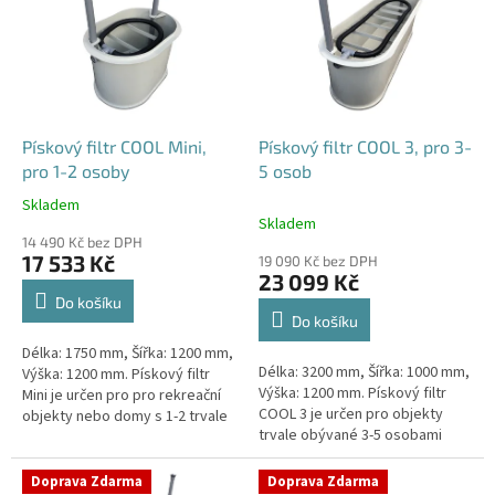
p
i
s
p
r
o
d
Pískový filtr COOL Mini,
Pískový filtr COOL 3, pro 3-
u
pro 1-2 osoby
5 osob
k
Skladem
Průměrné
t
Skladem
hodnocení
ů
14 490 Kč bez DPH
produktu
17 533 Kč
19 090 Kč bez DPH
je
23 099 Kč
4,1
Do košíku
z
Do košíku
5
Délka: 1750 mm, Šířka: 1200 mm,
hvězdiček.
Délka: 3200 mm, Šířka: 1000 mm,
Výška: 1200 mm. Pískový filtr
Výška: 1200 mm. Pískový filtr
Mini je určen pro pro rekreační
COOL 3 je určen pro objekty
objekty nebo domy s 1-2 trvale
trvale obývané 3-5 osobami
žijícími osobami Český výrobek!
Český výrobek!
Doprava Zdarma
Doprava Zdarma