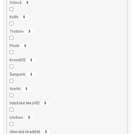
Orlová
5
Kolín
5
Trutnov
5
Písek
5
Kroměříž
5
Šumperk
5
Vsetín
5
Valašské Meziříčí
5
Litvínov
5
Uherské Hradiště
5