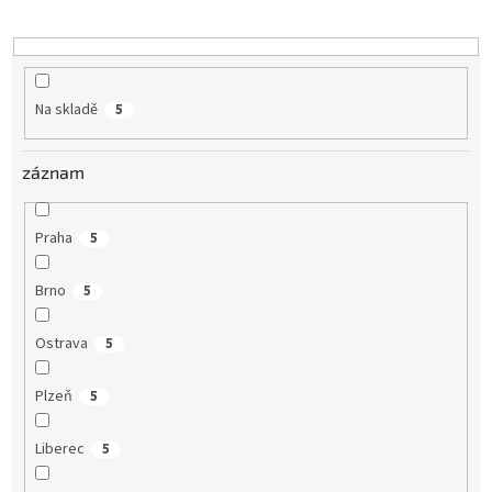
k
t
ů
Na skladě
5
záznam
Praha
5
Brno
5
Ostrava
5
Plzeň
5
Liberec
5