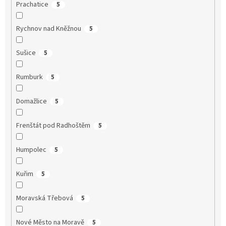
Prachatice
5
Rychnov nad Kněžnou
5
Sušice
5
Rumburk
5
Domažlice
5
Frenštát pod Radhoštěm
5
Humpolec
5
Kuřim
5
Moravská Třebová
5
Nové Město na Moravě
5