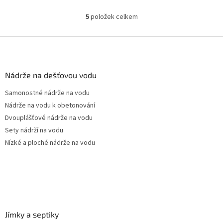
Český výrobek!
5
položek celkem
O
v
l
Z
á
á
d
p
a
a
Nádrže na dešťovou vodu
c
t
í
Samonostné nádrže na vodu
í
p
Nádrže na vodu k obetonování
r
v
Dvouplášťové nádrže na vodu
k
Sety nádrží na vodu
y
Nízké a ploché nádrže na vodu
v
ý
p
i
s
u
Jímky a septiky