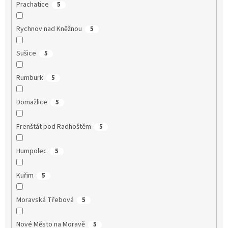
Prachatice
5
Rychnov nad Kněžnou
5
Sušice
5
Rumburk
5
Domažlice
5
Frenštát pod Radhoštěm
5
Humpolec
5
Kuřim
5
Moravská Třebová
5
Nové Město na Moravě
5