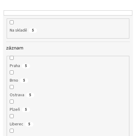
k
t
ů
Na skladě
5
záznam
Praha
5
Brno
5
Ostrava
5
Plzeň
5
Liberec
5