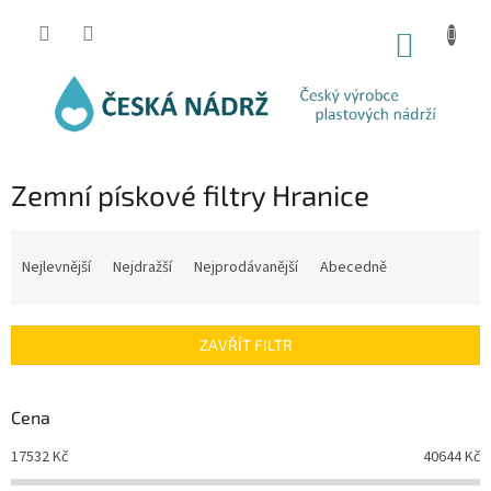
Přejít
na
NÁKUP
obsah
KOŠÍK
Zemní pískové filtry Hranice
Ř
a
Nejlevnější
Nejdražší
Nejprodávanější
Abecedně
z
e
n
ZAVŘÍT FILTR
í
p
r
Cena
o
d
17532
Kč
40644
Kč
u