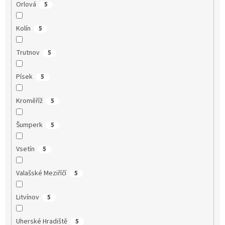
Orlová
5
Kolín
5
Trutnov
5
Písek
5
Kroměříž
5
Šumperk
5
Vsetín
5
Valašské Meziříčí
5
Litvínov
5
Uherské Hradiště
5