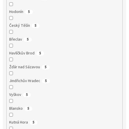
Hodonín
5
Český Těšín
5
Břeclav
5
Havlíčkův Brod
5
Žďár nad Sázavou
5
Jindřichův Hradec
5
Vyškov
5
Blansko
5
Kutná Hora
5