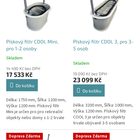
p
i
s
p
r
o
d
Pískový filtr COOL Mini,
Pískový filtr COOL 3, pro 3-
u
pro 1-2 osoby
5 osob
k
Skladem
Průměrné
t
Skladem
hodnocení
ů
14 490 Kč bez DPH
produktu
17 533 Kč
19 090 Kč bez DPH
je
23 099 Kč
4,1
Do košíku
z
Do košíku
5
Délka: 1750 mm, Šířka: 1200 mm,
hvězdiček.
Délka: 3200 mm, Šířka: 1000 mm,
Výška: 1200 mm. Pískový filtr
Výška: 1200 mm. Pískový filtr
Mini je určen pro pro rekreační
COOL 3 je určen pro objekty
objekty nebo domy s 1-2 trvale
trvale obývané 3-5 osobami
žijícími osobami Český výrobek!
Český výrobek!
Doprava Zdarma
Doprava Zdarma