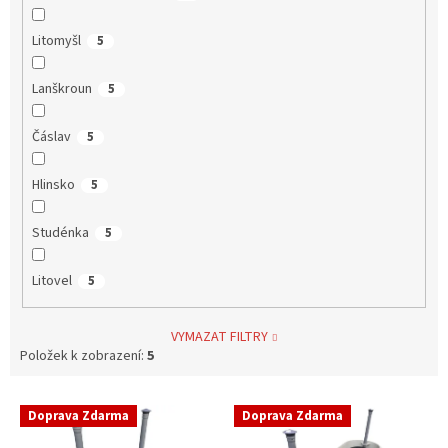
Litomyšl
5
Lanškroun
5
Čáslav
5
Hlinsko
5
Studénka
5
Litovel
5
VYMAZAT FILTRY
Položek k zobrazení:
5
V
Doprava Zdarma
Doprava Zdarma
ý