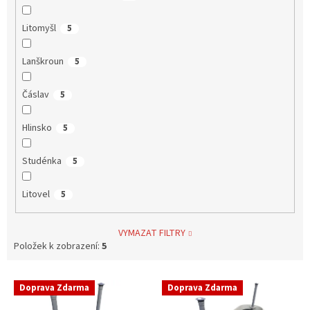
Litomyšl
5
Lanškroun
5
Čáslav
5
Hlinsko
5
Studénka
5
Litovel
5
VYMAZAT FILTRY
Položek k zobrazení:
5
V
Doprava Zdarma
Doprava Zdarma
ý