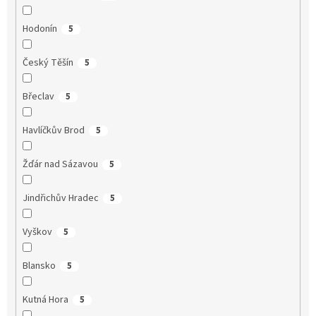
Hodonín
5
Český Těšín
5
Břeclav
5
Havlíčkův Brod
5
Žďár nad Sázavou
5
Jindřichův Hradec
5
Vyškov
5
Blansko
5
Kutná Hora
5