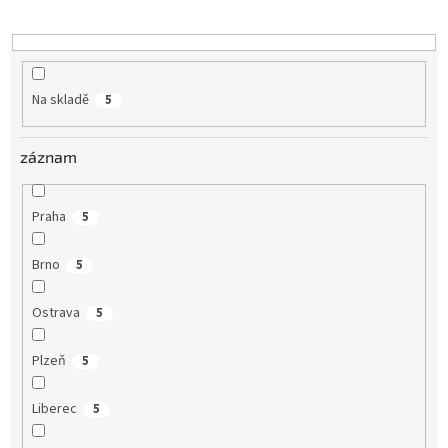
k
t
ů
Na skladě
5
záznam
Praha
5
Brno
5
Ostrava
5
Plzeň
5
Liberec
5