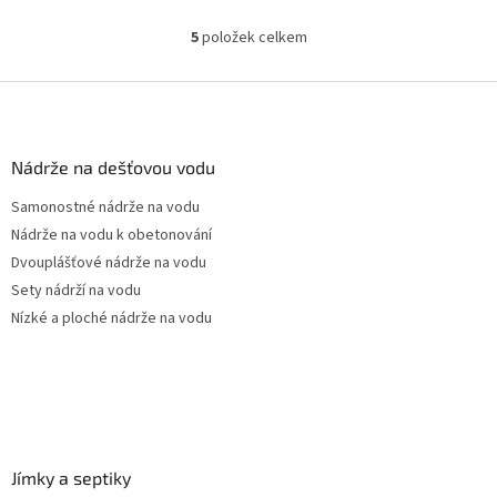
Český výrobek!
5
položek celkem
O
v
l
Z
á
á
d
p
a
a
Nádrže na dešťovou vodu
c
t
í
Samonostné nádrže na vodu
í
p
Nádrže na vodu k obetonování
r
v
Dvouplášťové nádrže na vodu
k
Sety nádrží na vodu
y
Nízké a ploché nádrže na vodu
v
ý
p
i
s
u
Jímky a septiky