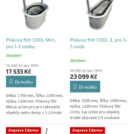
p
i
s
p
r
o
d
Pískový filtr COOL Mini,
Pískový filtr COOL 3, pro 3-
u
pro 1-2 osoby
5 osob
k
Skladem
Průměrné
t
Skladem
hodnocení
ů
14 490 Kč bez DPH
produktu
17 533 Kč
19 090 Kč bez DPH
je
23 099 Kč
4,1
Do košíku
z
Do košíku
5
Délka: 1750 mm, Šířka: 1200 mm,
hvězdiček.
Délka: 3200 mm, Šířka: 1000 mm,
Výška: 1200 mm. Pískový filtr
Výška: 1200 mm. Pískový filtr
Mini je určen pro pro rekreační
COOL 3 je určen pro objekty
objekty nebo domy s 1-2 trvale
trvale obývané 3-5 osobami
žijícími osobami Český výrobek!
Český výrobek!
Doprava Zdarma
Doprava Zdarma