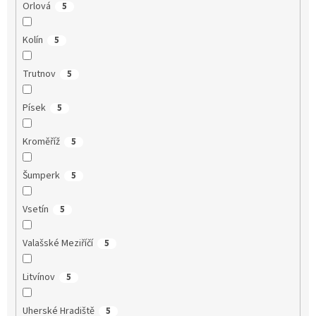
Orlová
5
Kolín
5
Trutnov
5
Písek
5
Kroměříž
5
Šumperk
5
Vsetín
5
Valašské Meziříčí
5
Litvínov
5
Uherské Hradiště
5