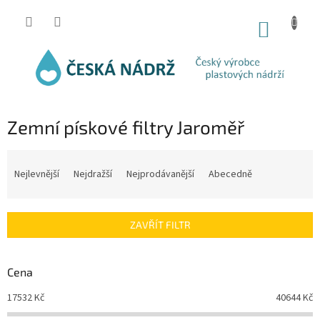
Přejít
na
NÁKUP
obsah
KOŠÍK
Zemní pískové filtry Jaroměř
Ř
a
Nejlevnější
Nejdražší
Nejprodávanější
Abecedně
z
e
n
ZAVŘÍT FILTR
í
p
r
Cena
o
d
17532
Kč
40644
Kč
u