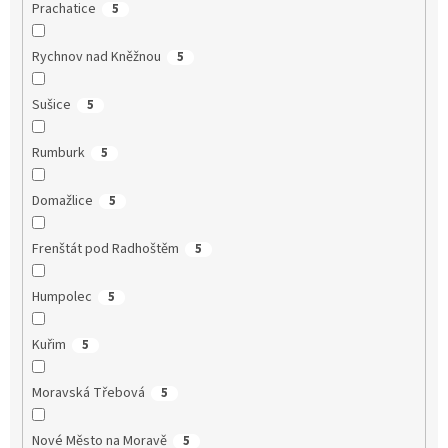
Prachatice
5
Rychnov nad Kněžnou
5
Sušice
5
Rumburk
5
Domažlice
5
Frenštát pod Radhoštěm
5
Humpolec
5
Kuřim
5
Moravská Třebová
5
Nové Město na Moravě
5