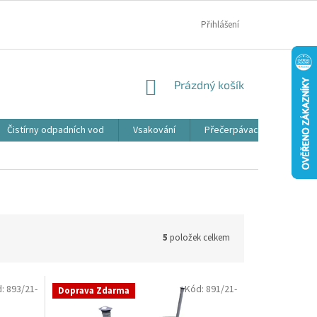
MOJE OBJEDNÁVKA
Přihlášení
NÁKUPNÍ
Prázdný košík
KOŠÍK
Čistírny odpadních vod
Vsakování
Přečerpávací jímky
5
položek celkem
d:
893/21-
Kód:
891/21-
Doprava Zdarma