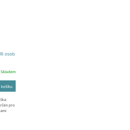
-16 osob
Skladem
 košíku
ška:
určen pro
bami