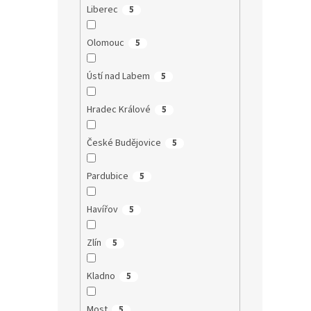
Liberec
5
Olomouc
5
Ústí nad Labem
5
Hradec Králové
5
České Budějovice
5
Pardubice
5
Havířov
5
Zlín
5
Kladno
5
Most
5