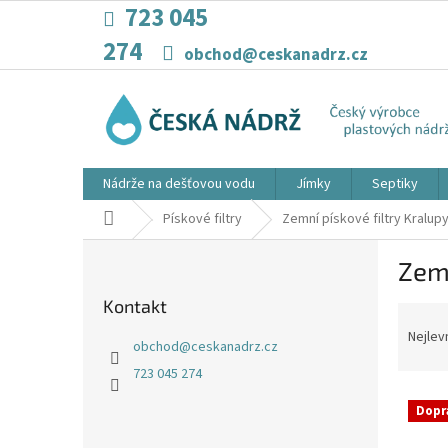
Přejít
723 045
na
274
obsah
obchod@ceskanadrz.cz
Nádrže na dešťovou vodu
Jímky
Septiky
Domů
Pískové filtry
Zemní pískové filtry Kralup
P
Zemn
o
s
Kontakt
Ř
t
a
r
Nejlev
obchod
@
ceskanadrz.cz
z
a
723 045 274
e
n
V
n
n
Dopr
ý
í
í
p
p