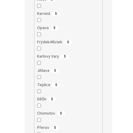
Karviná
5
Opava
5
Frýdek-Místek
5
Karlovy Vary
5
Jihlava
5
Teplice
5
Děčín
5
Chomutov
5
Přerov
5