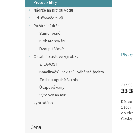
Pískové filtry
Nádrže na pitnou vodu
Odlučovače tuků
Požární nádrže
Samonosné
K obetonování
Dvouplášťové
Písko
Ostatní plastové výrobky
2. JAKOST
Kanalizační - revizní - odběrná šachta
Technologické šachty
27 590
Úkapové vany
33 3
Výrobky na míru
Délka:
vyprodáno
1200 m
objekt
Český 
Cena