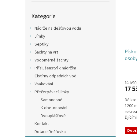
p
i
r
a
Přeskočit
s
o
n
Kategorie
kategorie
p
d
e
r
u
l
Nádrže na dešťovou vodu
o
k
Jímky
d
t
Septiky
u
ů
Písko
k
Šachty na vrt
osob
t
Vodoměrné šachty
ů
Příslušenství k nádržím
Průmě
Čistírny odpadních vod
hodno
produ
14 490
Vsakování
17 5
je
Přečerpávací jímky
4,1
Samonosné
Délka:
z
1200 m
5
K obetonování
rekrea
hvězdi
Dvouplášťové
žijící
Kontakt
Dopr
Dotace Dešťovka