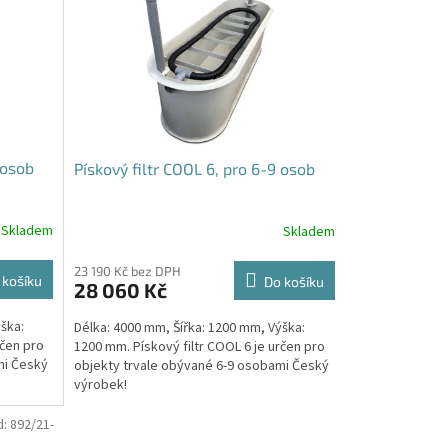
 osob
Pískový filtr COOL 6, pro 6-9 osob
Skladem
Skladem
23 190 Kč bez DPH
 košíku
Do košíku
28 060 Kč
ška:
Délka: 4000 mm, Šířka: 1200 mm, Výška:
rčen pro
1200 mm. Pískový filtr COOL 6 je určen pro
mi Český
objekty trvale obývané 6-9 osobami Český
výrobek!
d:
892/21-