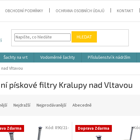
OBCHODNÍ PODMÍNKY
OCHRANA OSOBNÍCH ÚDAJŮ
KONTAKT
HLEDAT
Šachty na vrt
Vodoměrné šachty
Příslušenství k nádržím
y nad Vltavou
í pískové filtry Kralupy nad Vltavou
nější
Nejdražší
Nejprodávanější
Abecedně
Kód:
890/21-
Kó
ava Zdarma
Doprava Zdarma