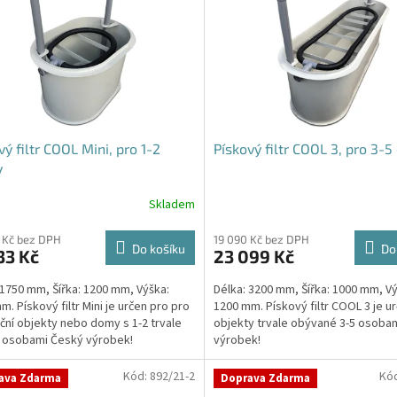
vý filtr COOL Mini, pro 1-2
Pískový filtr COOL 3, pro 3-5
y
Skladem
rné
cení
ktu
 Kč bez DPH
19 090 Kč bez DPH
Do košíku
Do
33 Kč
23 099 Kč
 1750 mm, Šířka: 1200 mm, Výška:
Délka: 3200 mm, Šířka: 1000 mm, Vý
m. Pískový filtr Mini je určen pro pro
1200 mm. Pískový filtr COOL 3 je u
ční objekty nebo domy s 1-2 trvale
objekty trvale obývané 3-5 osoba
ček.
mi osobami Český výrobek!
výrobek!
Kód:
892/21-2
Kó
ava Zdarma
Doprava Zdarma