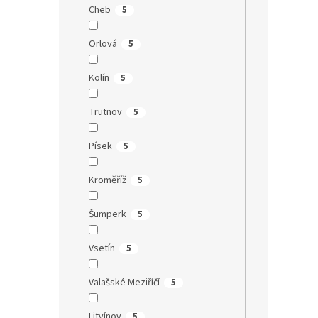
Cheb
5
Orlová
5
Kolín
5
Trutnov
5
Písek
5
Kroměříž
5
Šumperk
5
Vsetín
5
Valašské Meziříčí
5
Litvínov
5