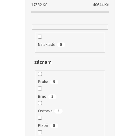
17532
Kč
40644
Kč
Na skladě
5
záznam
Praha
5
Brno
5
Ostrava
5
Plzeň
5