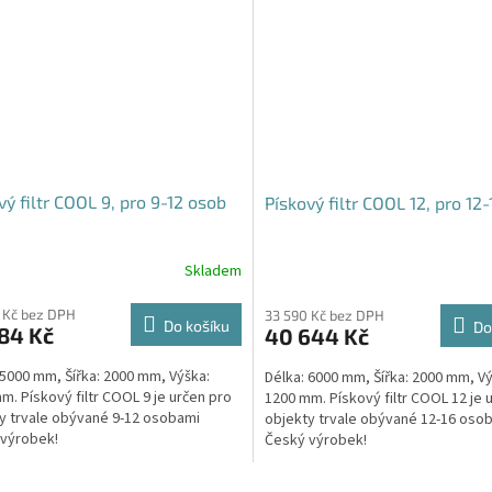
vý filtr COOL 9, pro 9-12 osob
Pískový filtr COOL 12, pro 12
Skladem
 Kč bez DPH
33 590 Kč bez DPH
Do košíku
Do
84 Kč
40 644 Kč
 5000 mm, Šířka: 2000 mm, Výška:
Délka: 6000 mm, Šířka: 2000 mm, Vý
m. Pískový filtr COOL 9 je určen pro
1200 mm. Pískový filtr COOL 12 je 
y trvale obývané 9-12 osobami
objekty trvale obývané 12-16 oso
výrobek!
Český výrobek!
O