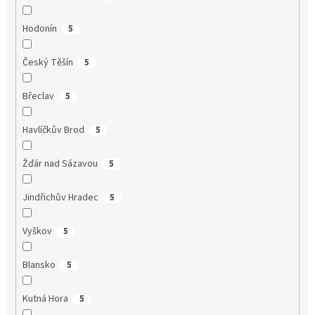
Hodonín
5
Český Těšín
5
Břeclav
5
Havlíčkův Brod
5
Žďár nad Sázavou
5
Jindřichův Hradec
5
Vyškov
5
Blansko
5
Kutná Hora
5