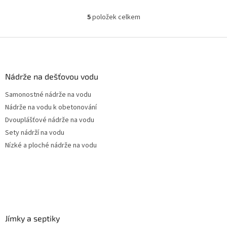
Český výrobek!
5
položek celkem
O
v
l
Z
á
á
d
p
a
a
Nádrže na dešťovou vodu
c
t
í
Samonostné nádrže na vodu
í
p
Nádrže na vodu k obetonování
r
v
Dvouplášťové nádrže na vodu
k
Sety nádrží na vodu
y
Nízké a ploché nádrže na vodu
v
ý
p
i
s
u
Jímky a septiky