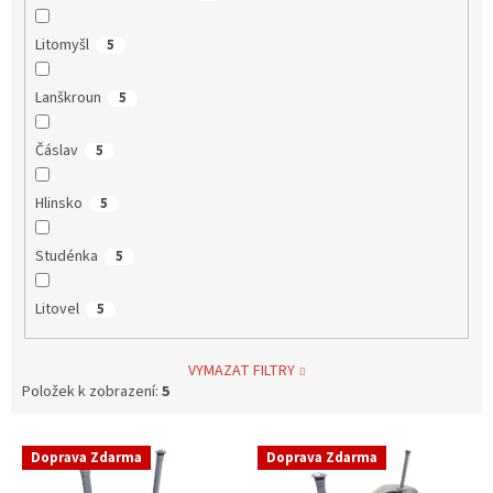
Litomyšl
5
Lanškroun
5
Čáslav
5
Hlinsko
5
Studénka
5
Litovel
5
VYMAZAT FILTRY
Položek k zobrazení:
5
V
Doprava Zdarma
Doprava Zdarma
ý