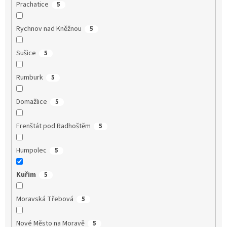
Prachatice
5
Rychnov nad Kněžnou
5
Sušice
5
Rumburk
5
Domažlice
5
Frenštát pod Radhoštěm
5
Humpolec
5
Kuřim
5
Moravská Třebová
5
Nové Město na Moravě
5