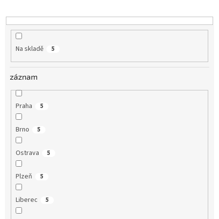
k
t
ů
Na skladě
5
záznam
Praha
5
Brno
5
Ostrava
5
Plzeň
5
Liberec
5