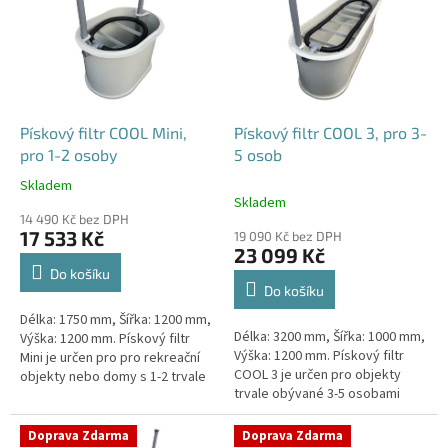
p
i
s
p
r
o
d
Pískový filtr COOL Mini,
Pískový filtr COOL 3, pro 3-
u
pro 1-2 osoby
5 osob
k
Skladem
Průměrné
t
Skladem
hodnocení
ů
14 490 Kč bez DPH
produktu
17 533 Kč
19 090 Kč bez DPH
je
23 099 Kč
4,1
Do košíku
z
Do košíku
5
Délka: 1750 mm, Šířka: 1200 mm,
hvězdiček.
Délka: 3200 mm, Šířka: 1000 mm,
Výška: 1200 mm. Pískový filtr
Výška: 1200 mm. Pískový filtr
Mini je určen pro pro rekreační
COOL 3 je určen pro objekty
objekty nebo domy s 1-2 trvale
trvale obývané 3-5 osobami
žijícími osobami Český výrobek!
Český výrobek!
Doprava Zdarma
Doprava Zdarma