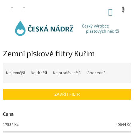
Přejít
na
NÁKUP
obsah
KOŠÍK
Zemní pískové filtry Kuřim
Ř
a
Nejlevnější
Nejdražší
Nejprodávanější
Abecedně
z
e
n
ZAVŘÍT FILTR
í
p
r
Cena
o
d
17532
Kč
40644
Kč
u