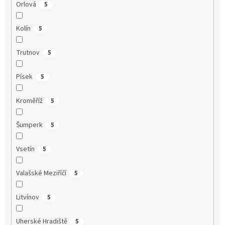
Orlová
5
Kolín
5
Trutnov
5
Písek
5
Kroměříž
5
Šumperk
5
Vsetín
5
Valašské Meziříčí
5
Litvínov
5
Uherské Hradiště
5