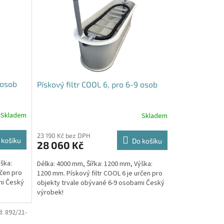
 osob
Pískový filtr COOL 6, pro 6-9 osob
Skladem
Skladem
23 190 Kč bez DPH
 košíku
Do košíku
28 060 Kč
ška:
Délka: 4000 mm, Šířka: 1200 mm, Výška:
rčen pro
1200 mm. Pískový filtr COOL 6 je určen pro
mi Český
objekty trvale obývané 6-9 osobami Český
výrobek!
d:
892/21-