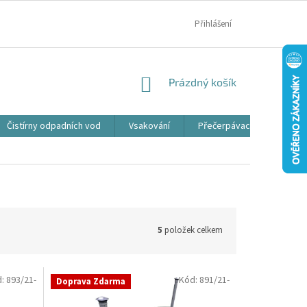
MOJE OBJEDNÁVKA
Přihlášení
NÁKUPNÍ
Prázdný košík
KOŠÍK
Čistírny odpadních vod
Vsakování
Přečerpávací jímky
5
položek celkem
d:
893/21-
Kód:
891/21-
Doprava Zdarma