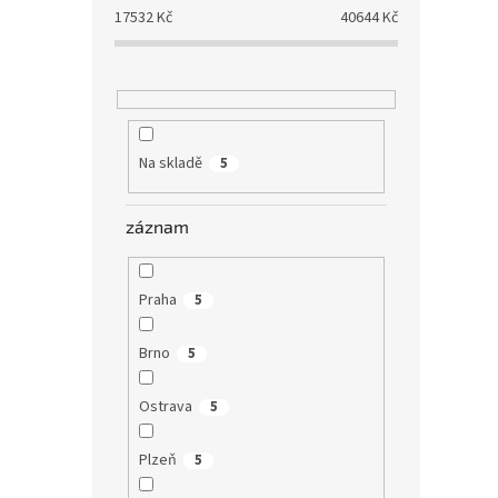
17532
Kč
40644
Kč
Na skladě
5
záznam
Praha
5
Brno
5
Ostrava
5
Plzeň
5