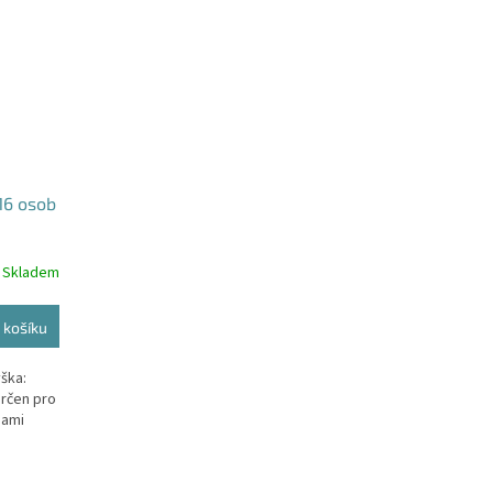
-16 osob
Skladem
 košíku
ška:
určen pro
bami