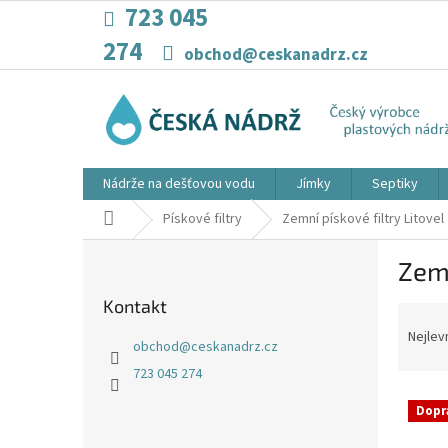
Přejít
723 045
na
274
obsah
obchod@ceskanadrz.cz
Nádrže na dešťovou vodu
Jímky
Septiky
Domů
Pískové filtry
Zemní pískové filtry Litovel
P
Zemn
o
s
Kontakt
Ř
t
a
r
Nejlev
obchod
@
ceskanadrz.cz
z
a
723 045 274
e
n
V
n
n
Dopr
ý
í
í
p
p