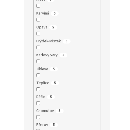
Karviná
5
Opava
5
Frýdek-Místek
5
Karlovy Vary
5
Jihlava
5
Teplice
5
Děčín
5
Chomutov
5
Přerov
5