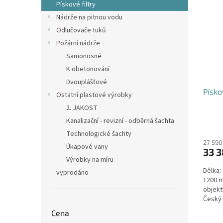
Pískové filtry
Nádrže na pitnou vodu
Odlučovače tuků
Požární nádrže
Samonosné
K obetonování
Dvouplášťové
Písko
Ostatní plastové výrobky
2. JAKOST
Kanalizační - revizní - odběrná šachta
Technologické šachty
27 590
Úkapové vany
33 3
Výrobky na míru
Délka:
vyprodáno
1200 m
objekt
Český 
Cena