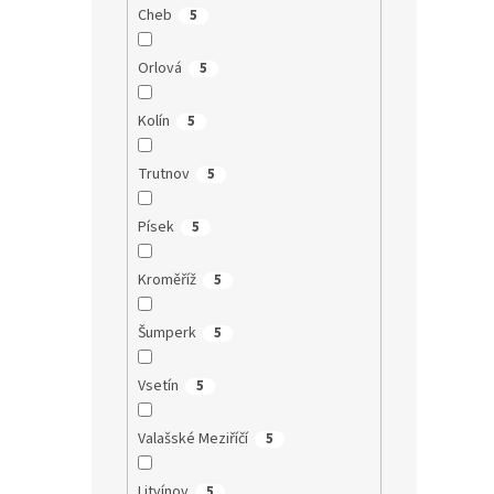
Cheb
5
Orlová
5
Kolín
5
Trutnov
5
Písek
5
Kroměříž
5
Šumperk
5
Vsetín
5
Valašské Meziříčí
5
Litvínov
5