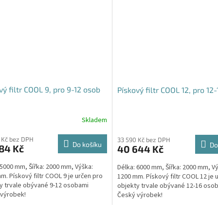
vý filtr COOL 9, pro 9-12 osob
Pískový filtr COOL 12, pro 12
Skladem
 Kč bez DPH
33 590 Kč bez DPH
Do košíku
Do
84 Kč
40 644 Kč
 5000 mm, Šířka: 2000 mm, Výška:
Délka: 6000 mm, Šířka: 2000 mm, Vý
m. Pískový filtr COOL 9 je určen pro
1200 mm. Pískový filtr COOL 12 je 
y trvale obývané 9-12 osobami
objekty trvale obývané 12-16 oso
výrobek!
Český výrobek!
O