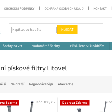
OBCHODNÍ PODMÍNKY
OCHRANA OSOBNÍCH ÚDAJŮ
KONTAKT
HLEDAT
Šachty na vrt
Vodoměrné šachty
Příslušenství k nádržím
í pískové filtry Litovel
nější
Nejdražší
Nejprodávanější
Abecedně
Kód:
890/21-
Kó
ava Zdarma
Doprava Zdarma