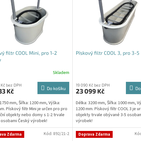
vý filtr COOL Mini, pro 1-2
Pískový filtr COOL 3, pro 3-5
y
Skladem
rné
cení
ktu
 Kč bez DPH
19 090 Kč bez DPH
Do košíku
Do
33 Kč
23 099 Kč
 1750 mm, Šířka: 1200 mm, Výška:
Délka: 3200 mm, Šířka: 1000 mm, Vý
m. Pískový filtr Mini je určen pro pro
1200 mm. Pískový filtr COOL 3 je u
ční objekty nebo domy s 1-2 trvale
objekty trvale obývané 3-5 osoba
ček.
mi osobami Český výrobek!
výrobek!
Kód:
892/21-2
Kó
ava Zdarma
Doprava Zdarma