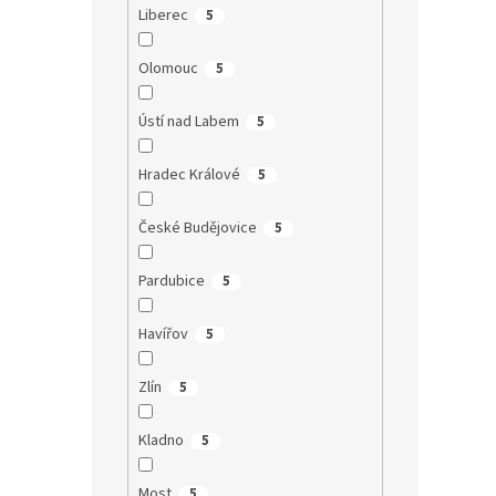
Liberec
5
Olomouc
5
Ústí nad Labem
5
Hradec Králové
5
České Budějovice
5
Pardubice
5
Havířov
5
Zlín
5
Kladno
5
Most
5