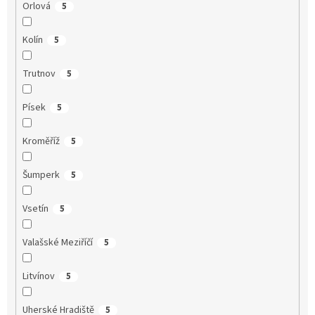
Orlová
5
Kolín
5
Trutnov
5
Písek
5
Kroměříž
5
Šumperk
5
Vsetín
5
Valašské Meziříčí
5
Litvínov
5
Uherské Hradiště
5