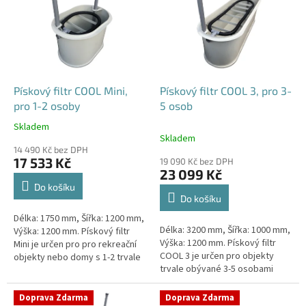
p
i
s
p
r
o
d
Pískový filtr COOL Mini,
Pískový filtr COOL 3, pro 3-
u
pro 1-2 osoby
5 osob
k
Skladem
Průměrné
t
Skladem
hodnocení
ů
14 490 Kč bez DPH
produktu
17 533 Kč
19 090 Kč bez DPH
je
23 099 Kč
4,1
Do košíku
z
Do košíku
5
Délka: 1750 mm, Šířka: 1200 mm,
hvězdiček.
Délka: 3200 mm, Šířka: 1000 mm,
Výška: 1200 mm. Pískový filtr
Výška: 1200 mm. Pískový filtr
Mini je určen pro pro rekreační
COOL 3 je určen pro objekty
objekty nebo domy s 1-2 trvale
trvale obývané 3-5 osobami
žijícími osobami Český výrobek!
Český výrobek!
Doprava Zdarma
Doprava Zdarma