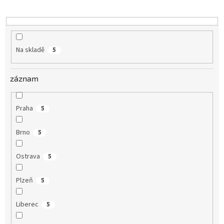
k
t
ů
Na skladě
5
záznam
Praha
5
Brno
5
Ostrava
5
Plzeň
5
Liberec
5