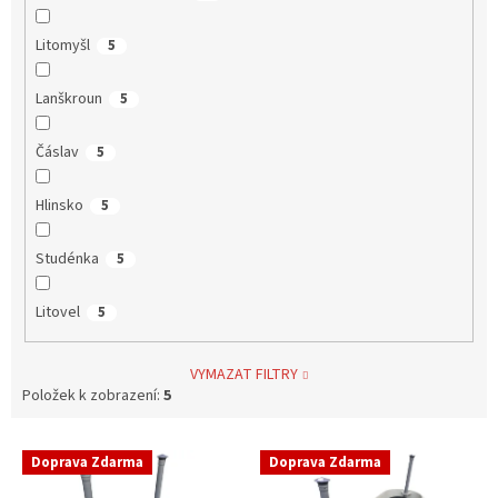
Litomyšl
5
Lanškroun
5
Čáslav
5
Hlinsko
5
Studénka
5
Litovel
5
VYMAZAT FILTRY
Položek k zobrazení:
5
V
Doprava Zdarma
Doprava Zdarma
ý