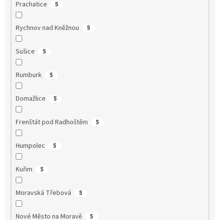
Prachatice
5
Rychnov nad Kněžnou
5
Sušice
5
Rumburk
5
Domažlice
5
Frenštát pod Radhoštěm
5
Humpolec
5
Kuřim
5
Moravská Třebová
5
Nové Město na Moravě
5