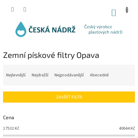
Přejít
na
NÁKUP
obsah
KOŠÍK
Zemní pískové filtry Opava
Ř
a
Nejlevnější
Nejdražší
Nejprodávanější
Abecedně
z
e
n
ZAVŘÍT FILTR
í
p
r
Cena
o
d
17532
Kč
40644
Kč
u