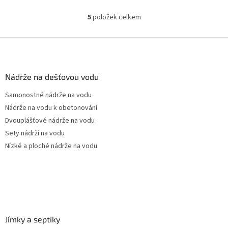
Český výrobek!
5
položek celkem
O
v
l
Z
á
á
d
p
a
a
Nádrže na dešťovou vodu
c
t
í
Samonostné nádrže na vodu
í
p
Nádrže na vodu k obetonování
r
v
Dvouplášťové nádrže na vodu
k
Sety nádrží na vodu
y
Nízké a ploché nádrže na vodu
v
ý
p
i
s
u
Jímky a septiky