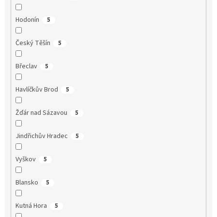
Hodonín
5
Český Těšín
5
Břeclav
5
Havlíčkův Brod
5
Žďár nad Sázavou
5
Jindřichův Hradec
5
Vyškov
5
Blansko
5
Kutná Hora
5