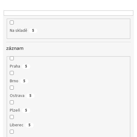
k
t
ů
Na skladě
5
záznam
Praha
5
Brno
5
Ostrava
5
Plzeň
5
Liberec
5