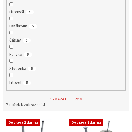
Litomyšl
5
Lanškroun
5
Čáslav
5
Hlinsko
5
Studénka
5
Litovel
5
VYMAZAT FILTRY
Položek k zobrazení:
5
V
Doprava Zdarma
Doprava Zdarma
ý