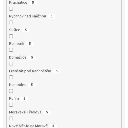
Prachatice
5
Rychnov nad Kněžnou
5
Sušice
5
Rumburk
5
Domažlice
5
Frenštát pod Radhoštěm
5
Humpolec
5
Kuřim
5
Moravská Třebová
5
Nové Město na Moravě
5