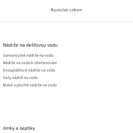
Český výrobek!
5
položek celkem
O
v
l
Z
á
á
d
p
a
a
Nádrže na dešťovou vodu
c
t
í
Samonostné nádrže na vodu
í
p
Nádrže na vodu k obetonování
r
v
Dvouplášťové nádrže na vodu
k
Sety nádrží na vodu
y
Nízké a ploché nádrže na vodu
v
ý
p
i
s
u
Jímky a septiky