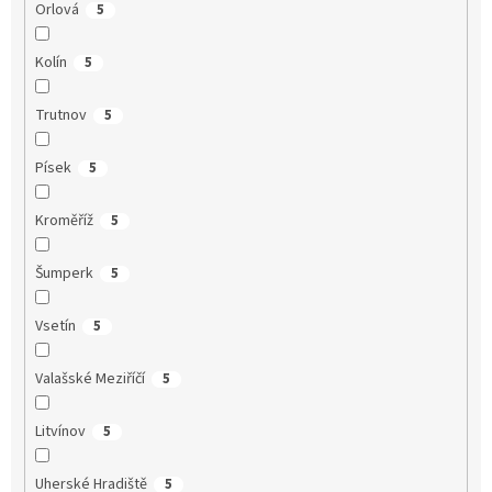
Orlová
5
Kolín
5
Trutnov
5
Písek
5
Kroměříž
5
Šumperk
5
Vsetín
5
Valašské Meziříčí
5
Litvínov
5
Uherské Hradiště
5