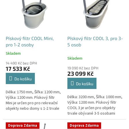
p
i
s
p
r
o
d
Pískový filtr COOL Mini,
Pískový filtr COOL 3, pro 3-
u
pro 1-2 osoby
5 osob
k
Skladem
Průměrné
t
Skladem
hodnocení
ů
14 490 Kč bez DPH
produktu
17 533 Kč
19 090 Kč bez DPH
je
23 099 Kč
4,1
Do košíku
z
Do košíku
5
Délka: 1750 mm, Šířka: 1200 mm,
hvězdiček.
Délka: 3200 mm, Šířka: 1000 mm,
Výška: 1200 mm. Pískový filtr
Výška: 1200 mm. Pískový filtr
Mini je určen pro pro rekreační
COOL 3 je určen pro objekty
objekty nebo domy s 1-2 trvale
trvale obývané 3-5 osobami
žijícími osobami Český výrobek!
Český výrobek!
Doprava Zdarma
Doprava Zdarma