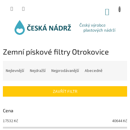
Přejít
na
NÁKUP
obsah
KOŠÍK
Zemní pískové filtry Otrokovice
Ř
a
Nejlevnější
Nejdražší
Nejprodávanější
Abecedně
z
e
n
ZAVŘÍT FILTR
í
p
r
Cena
o
d
17532
Kč
40644
Kč
u