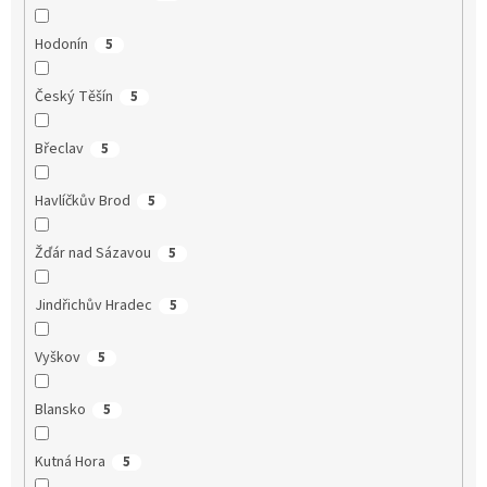
Hodonín
5
Český Těšín
5
Břeclav
5
Havlíčkův Brod
5
Žďár nad Sázavou
5
Jindřichův Hradec
5
Vyškov
5
Blansko
5
Kutná Hora
5