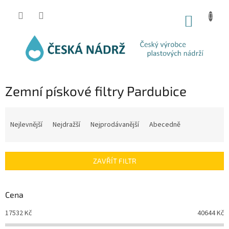
Přejít
na
NÁKUP
obsah
KOŠÍK
Zemní pískové filtry Pardubice
Ř
a
Nejlevnější
Nejdražší
Nejprodávanější
Abecedně
z
e
n
ZAVŘÍT FILTR
í
p
r
Cena
o
d
17532
Kč
40644
Kč
u