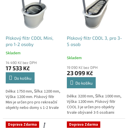
p
i
s
p
r
o
d
Pískový filtr COOL Mini,
Pískový filtr COOL 3, pro 3-
u
pro 1-2 osoby
5 osob
k
Skladem
Průměrné
t
Skladem
hodnocení
ů
14 490 Kč bez DPH
produktu
17 533 Kč
19 090 Kč bez DPH
je
23 099 Kč
4,1
Do košíku
z
Do košíku
5
Délka: 1750 mm, Šířka: 1200 mm,
hvězdiček.
Délka: 3200 mm, Šířka: 1000 mm,
Výška: 1200 mm. Pískový filtr
Výška: 1200 mm. Pískový filtr
Mini je určen pro pro rekreační
COOL 3 je určen pro objekty
objekty nebo domy s 1-2 trvale
trvale obývané 3-5 osobami
žijícími osobami Český výrobek!
Český výrobek!
Doprava Zdarma
Doprava Zdarma