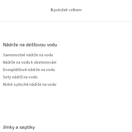
Český výrobek!
5
položek celkem
O
v
l
Z
á
á
d
p
a
a
Nádrže na dešťovou vodu
c
t
í
Samonostné nádrže na vodu
í
p
Nádrže na vodu k obetonování
r
v
Dvouplášťové nádrže na vodu
k
Sety nádrží na vodu
y
Nízké a ploché nádrže na vodu
v
ý
p
i
s
u
Jímky a septiky