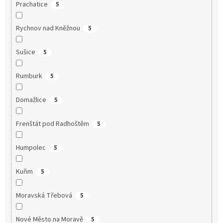
Prachatice
5
Rychnov nad Kněžnou
5
Sušice
5
Rumburk
5
Domažlice
5
Frenštát pod Radhoštěm
5
Humpolec
5
Kuřim
5
Moravská Třebová
5
Nové Město na Moravě
5