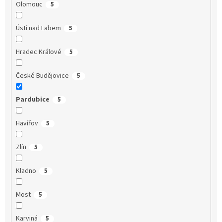
Olomouc
5
Ústí nad Labem
5
Hradec Králové
5
České Budějovice
5
Pardubice
5
Havířov
5
Zlín
5
Kladno
5
Most
5
Karviná
5