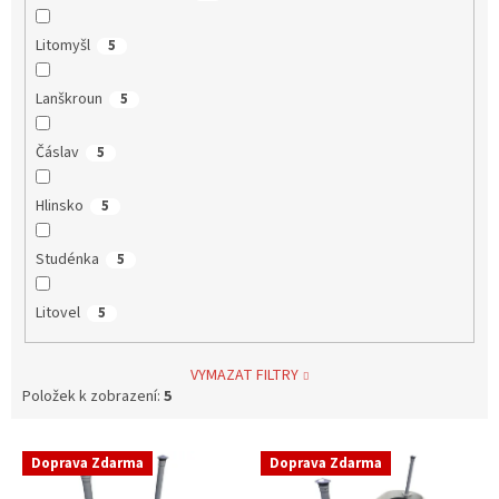
Litomyšl
5
Lanškroun
5
Čáslav
5
Hlinsko
5
Studénka
5
Litovel
5
VYMAZAT FILTRY
Položek k zobrazení:
5
V
Doprava Zdarma
Doprava Zdarma
ý