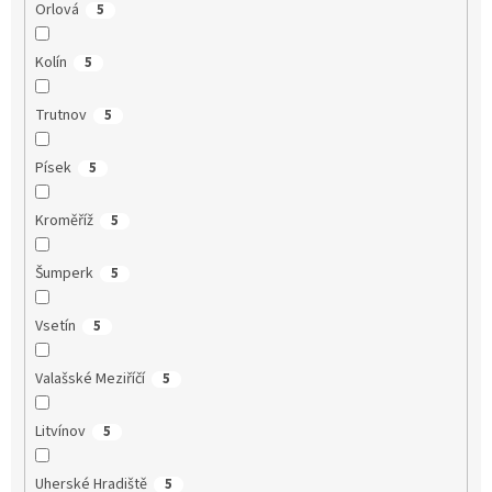
Orlová
5
Kolín
5
Trutnov
5
Písek
5
Kroměříž
5
Šumperk
5
Vsetín
5
Valašské Meziříčí
5
Litvínov
5
Uherské Hradiště
5