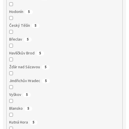
Hodonín
5
Český Těšín
5
Břeclav
5
Havlíčkův Brod
5
Žďár nad Sázavou
5
Jindřichův Hradec
5
Vyškov
5
Blansko
5
Kutná Hora
5