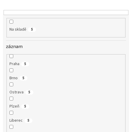
k
t
ů
Na skladě
5
záznam
Praha
5
Brno
5
Ostrava
5
Plzeň
5
Liberec
5