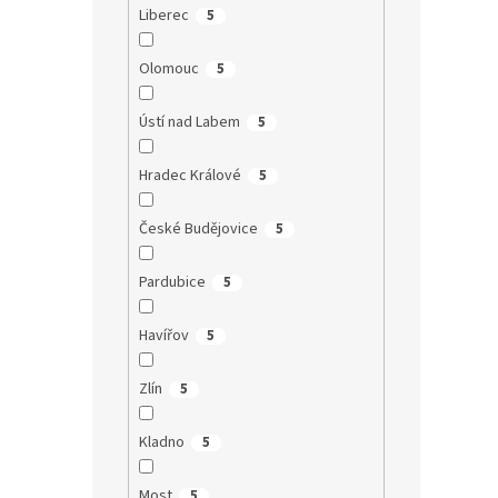
Liberec
5
Olomouc
5
Ústí nad Labem
5
Hradec Králové
5
České Budějovice
5
Pardubice
5
Havířov
5
Zlín
5
Kladno
5
Most
5