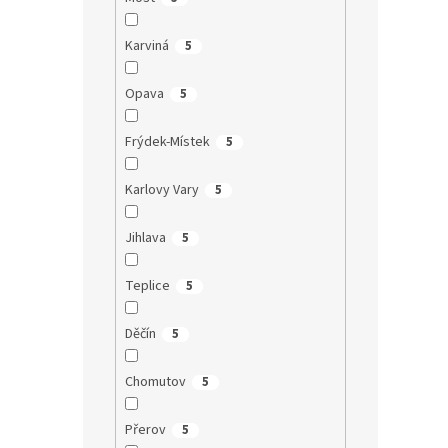
Karviná
5
Opava
5
Frýdek-Místek
5
Karlovy Vary
5
Jihlava
5
Teplice
5
Děčín
5
Chomutov
5
Přerov
5