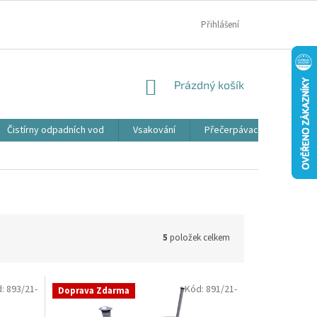
MOJE OBJEDNÁVKA
Přihlášení
NÁKUPNÍ
Prázdný košík
KOŠÍK
Čistírny odpadních vod
Vsakování
Přečerpávací jímky
5
položek celkem
d:
893/21-
Kód:
891/21-
Doprava Zdarma