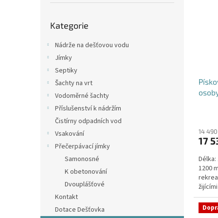
p
i
r
a
Přeskočit
s
o
n
Kategorie
kategorie
p
d
e
r
u
l
Nádrže na dešťovou vodu
o
k
Jímky
d
t
Septiky
u
ů
Písko
k
Šachty na vrt
osob
t
Vodoměrné šachty
ů
Příslušenství k nádržím
Průmě
Čistírny odpadních vod
hodno
produ
14 490
Vsakování
17 5
je
Přečerpávací jímky
4,1
Samonosné
Délka:
z
1200 m
5
K obetonování
rekrea
hvězdi
Dvouplášťové
žijící
Kontakt
Dopr
Dotace Dešťovka