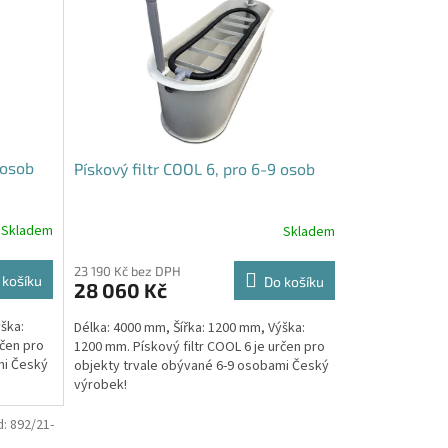
 osob
Pískový filtr COOL 6, pro 6-9 osob
Skladem
Skladem
23 190 Kč bez DPH
 košíku
Do košíku
28 060 Kč
ška:
Délka: 4000 mm, Šířka: 1200 mm, Výška:
rčen pro
1200 mm. Pískový filtr COOL 6 je určen pro
mi Český
objekty trvale obývané 6-9 osobami Český
výrobek!
d:
892/21-