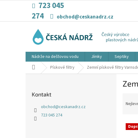
Přejít
723 045
na
274
obsah
obchod@ceskanadrz.cz
Nádrže na dešťovou vodu
Jímky
Septiky
Domů
Pískové filtry
Zemní pískové filtry Varnsd
P
Zemn
o
s
Kontakt
Ř
t
a
r
Nejlev
obchod
@
ceskanadrz.cz
z
a
723 045 274
e
n
V
n
n
Dopr
ý
í
í
p
p