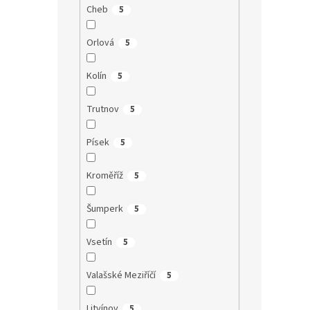
Cheb
5
Orlová
5
Kolín
5
Trutnov
5
Písek
5
Kroměříž
5
Šumperk
5
Vsetín
5
Valašské Meziříčí
5
Litvínov
5