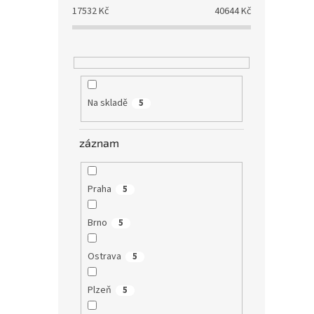
17532
Kč
40644
Kč
Na skladě
5
záznam
Praha
5
Brno
5
Ostrava
5
Plzeň
5