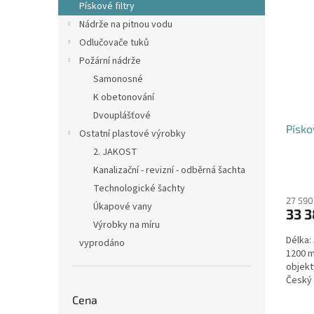
Pískové filtry
Nádrže na pitnou vodu
Odlučovače tuků
Požární nádrže
Samonosné
K obetonování
Dvouplášťové
Písko
Ostatní plastové výrobky
2. JAKOST
Kanalizační - revizní - odběrná šachta
Technologické šachty
27 590
Úkapové vany
33 3
Výrobky na míru
Délka:
vyprodáno
1200 m
objekt
Český 
Cena