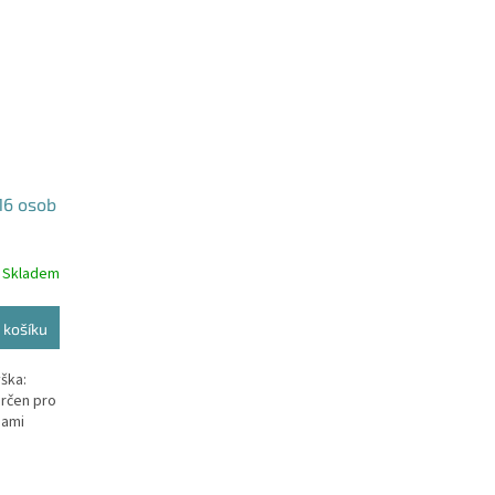
-16 osob
Skladem
 košíku
ška:
určen pro
bami