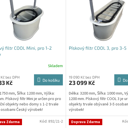
vý filtr COOL Mini, pro 1-2
Pískový filtr COOL 3, pro 3-5
y
Skladem
rné
cení
ktu
 Kč bez DPH
19 090 Kč bez DPH
Do košíku
Do
33 Kč
23 099 Kč
 1750 mm, Šířka: 1200 mm, Výška:
Délka: 3200 mm, Šířka: 1000 mm, Vý
m. Pískový filtr Mini je určen pro pro
1200 mm. Pískový filtr COOL 3 je u
ční objekty nebo domy s 1-2 trvale
objekty trvale obývané 3-5 osoba
ček.
mi osobami Český výrobek!
výrobek!
Kód:
892/21-2
Kó
ava Zdarma
Doprava Zdarma