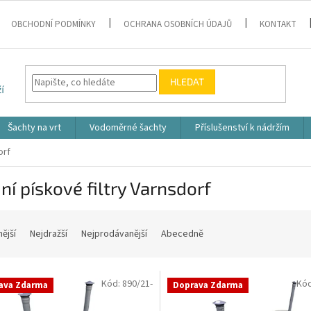
OBCHODNÍ PODMÍNKY
OCHRANA OSOBNÍCH ÚDAJŮ
KONTAKT
HLEDAT
Šachty na vrt
Vodoměrné šachty
Příslušenství k nádržím
orf
í pískové filtry Varnsdorf
nější
Nejdražší
Nejprodávanější
Abecedně
Kód:
890/21-
Kó
ava Zdarma
Doprava Zdarma