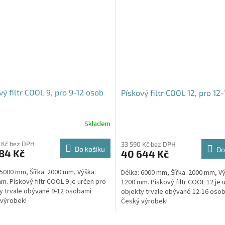
vý filtr COOL 9, pro 9-12 osob
Pískový filtr COOL 12, pro 12
Skladem
 Kč bez DPH
33 590 Kč bez DPH
Do košíku
Do
84 Kč
40 644 Kč
 5000 mm, Šířka: 2000 mm, Výška:
Délka: 6000 mm, Šířka: 2000 mm, Vý
m. Pískový filtr COOL 9 je určen pro
1200 mm. Pískový filtr COOL 12 je 
y trvale obývané 9-12 osobami
objekty trvale obývané 12-16 oso
výrobek!
Český výrobek!
O