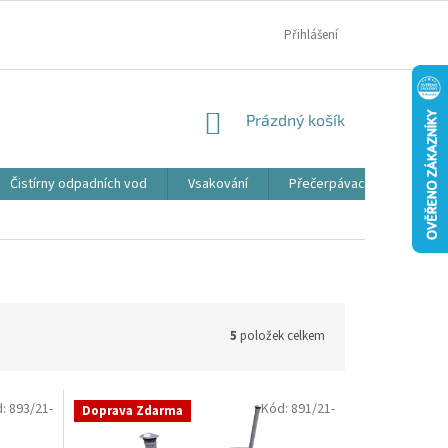
MOJE OBJEDNÁVKA
Přihlášení
NÁKUPNÍ
Prázdný košík
KOŠÍK
Čistírny odpadních vod
Vsakování
Přečerpávací jímky
5
položek celkem
d:
893/21-
Kód:
891/21-
Doprava Zdarma