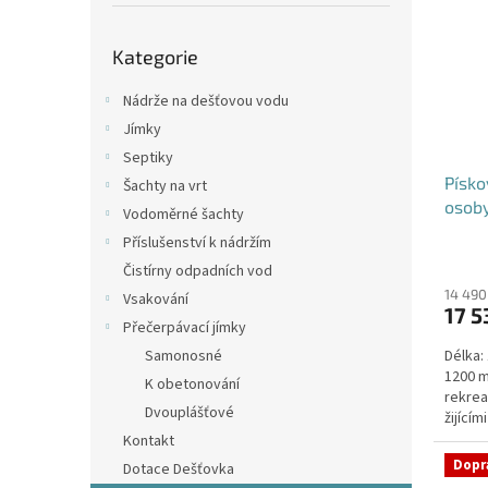
p
i
r
a
Přeskočit
s
o
n
Kategorie
kategorie
p
d
e
r
u
l
Nádrže na dešťovou vodu
o
k
Jímky
d
t
Septiky
u
ů
Písko
k
Šachty na vrt
osob
t
Vodoměrné šachty
ů
Příslušenství k nádržím
Průmě
Čistírny odpadních vod
hodno
produ
14 490
Vsakování
17 5
je
Přečerpávací jímky
4,1
Samonosné
Délka:
z
1200 m
5
K obetonování
rekrea
hvězdi
Dvouplášťové
žijící
Kontakt
Dopr
Dotace Dešťovka