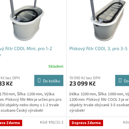
vý filtr COOL Mini, pro 1-2
Pískový filtr COOL 3, pro 3-5
y
Skladem
rné
cení
ktu
 Kč bez DPH
19 090 Kč bez DPH
Do košíku
Do
33 Kč
23 099 Kč
 1750 mm, Šířka: 1200 mm, Výška:
Délka: 3200 mm, Šířka: 1000 mm, Vý
m. Pískový filtr Mini je určen pro pro
1200 mm. Pískový filtr COOL 3 je u
ční objekty nebo domy s 1-2 trvale
objekty trvale obývané 3-5 osoba
ček.
mi osobami Český výrobek!
výrobek!
Kód:
892/21-2
Kó
ava Zdarma
Doprava Zdarma