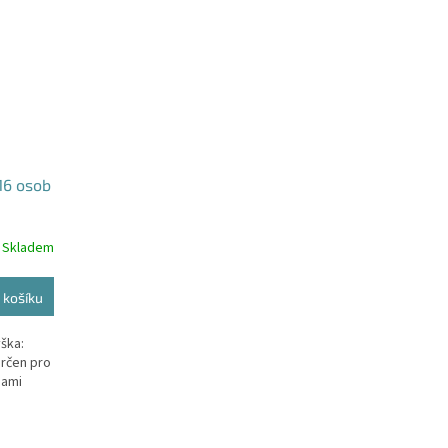
-16 osob
Skladem
 košíku
ška:
určen pro
bami