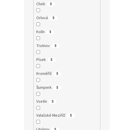
Cheb
5
Orlová
5
Kolín
5
Trutnov
5
Písek
5
Kroměříž
5
Šumperk
5
Vsetín
5
Valašské Meziříčí
5
Litvínov
5