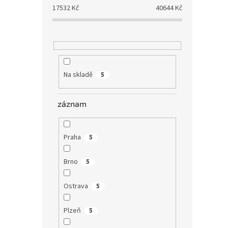
17532
Kč
40644
Kč
Na skladě
5
záznam
Praha
5
Brno
5
Ostrava
5
Plzeň
5