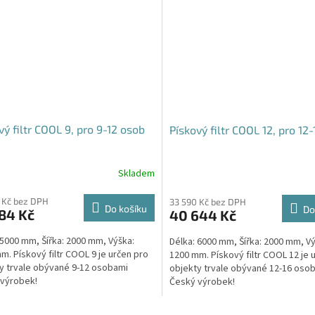
vý filtr COOL 9, pro 9-12 osob
Pískový filtr COOL 12, pro 12
Skladem
 Kč bez DPH
33 590 Kč bez DPH
Do košíku
Do
84 Kč
40 644 Kč
 5000 mm, Šířka: 2000 mm, Výška:
Délka: 6000 mm, Šířka: 2000 mm, Vý
m. Pískový filtr COOL 9 je určen pro
1200 mm. Pískový filtr COOL 12 je 
y trvale obývané 9-12 osobami
objekty trvale obývané 12-16 oso
výrobek!
Český výrobek!
O