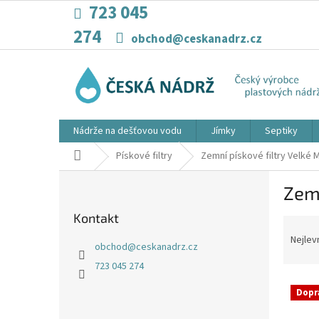
Přejít
723 045
na
274
obsah
obchod@ceskanadrz.cz
Nádrže na dešťovou vodu
Jímky
Septiky
Domů
Pískové filtry
Zemní pískové filtry Velké M
P
Zemn
o
s
Kontakt
Ř
t
a
r
Nejlev
obchod
@
ceskanadrz.cz
z
a
723 045 274
e
n
V
n
n
Dopr
ý
í
í
p
p