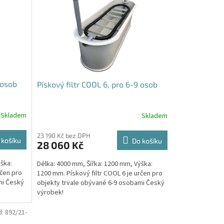
 osob
Pískový filtr COOL 6, pro 6-9 osob
Skladem
Skladem
23 190 Kč bez DPH
 košíku
Do košíku
28 060 Kč
ška:
Délka: 4000 mm, Šířka: 1200 mm, Výška:
rčen pro
1200 mm. Pískový filtr COOL 6 je určen pro
mi Český
objekty trvale obývané 6-9 osobami Český
výrobek!
d:
892/21-