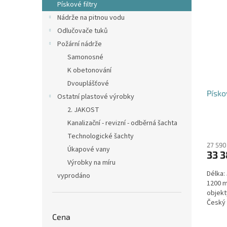
Pískové filtry
Nádrže na pitnou vodu
Odlučovače tuků
Požární nádrže
Samonosné
K obetonování
Dvouplášťové
Písko
Ostatní plastové výrobky
2. JAKOST
Kanalizační - revizní - odběrná šachta
Technologické šachty
27 590
Úkapové vany
33 3
Výrobky na míru
Délka:
vyprodáno
1200 m
objekt
Český 
Cena