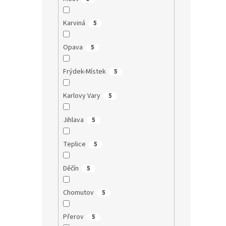
Karviná
5
Opava
5
Frýdek-Místek
5
Karlovy Vary
5
Jihlava
5
Teplice
5
Děčín
5
Chomutov
5
Přerov
5