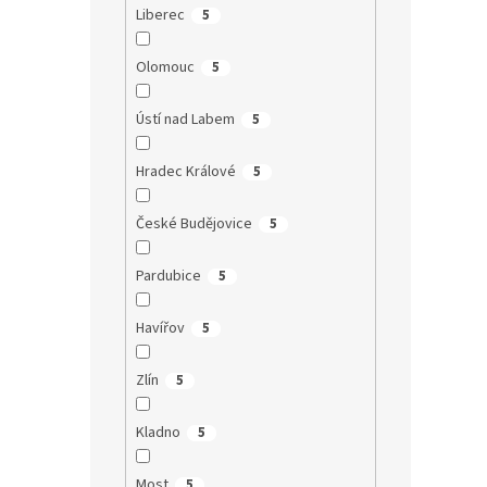
Liberec
5
Olomouc
5
Ústí nad Labem
5
Hradec Králové
5
České Budějovice
5
Pardubice
5
Havířov
5
Zlín
5
Kladno
5
Most
5