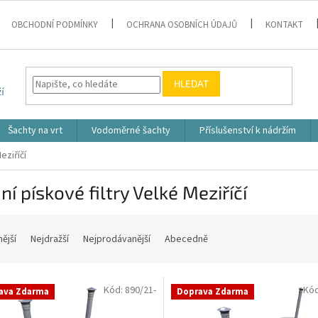
OBCHODNÍ PODMÍNKY
OCHRANA OSOBNÍCH ÚDAJŮ
KONTAKT
HLEDAT
Šachty na vrt
Vodoměrné šachty
Příslušenství k nádržím
eziříčí
í pískové filtry Velké Meziříčí
nější
Nejdražší
Nejprodávanější
Abecedně
Kód:
890/21-
Kó
ava Zdarma
Doprava Zdarma