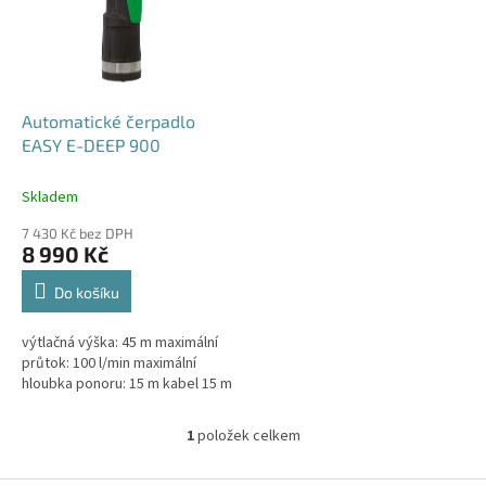
i
r
s
o
p
d
r
u
o
k
d
t
Automatické čerpadlo
u
ů
EASY E-DEEP 900
k
t
Skladem
ů
7 430 Kč bez DPH
8 990 Kč
Do košíku
výtlačná výška: 45 m maximální
průtok: 100 l/min maximální
hloubka ponoru: 15 m kabel 15 m
1
položek celkem
O
v