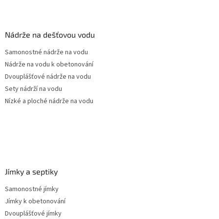
l
Z
á
á
d
p
a
a
Nádrže na dešťovou vodu
c
t
í
Samonostné nádrže na vodu
í
p
Nádrže na vodu k obetonování
r
v
Dvouplášťové nádrže na vodu
k
Sety nádrží na vodu
y
Nízké a ploché nádrže na vodu
v
ý
p
i
s
u
Jímky a septiky
Samonostné jímky
Jímky k obetonování
Dvouplášťové jímky