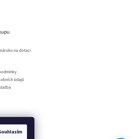
kupu
nároku na dotaci
podmínky
obních údajů
Virtuální asistent
platba
Online
Začít konverzaci
Souhlasím