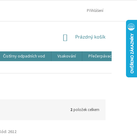
MOJE OBJEDNÁVKA
Přihlášení
NÁKUPNÍ
Prázdný košík
KOŠÍK
Čistírny odpadních vod
Vsakování
Přečerpávací jímky
2
položek celkem
Kód:
2612