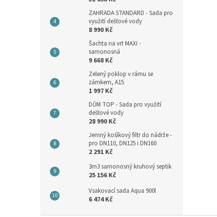
ZAHRADA STANDARD - Sada pro
využití dešťové vody
8 990 Kč
Šachta na vrt MAXI -
samonosná
9 668 Kč
Zelený poklop v rámu se
zámkem, A15
1 997 Kč
DŮM TOP - Sada pro využití
dešťové vody
28 990 Kč
Jemný košíkový filtr do nádrže -
pro DN110, DN125 i DN160
2 291 Kč
3m3 samonosný kruhový septik
25 156 Kč
Vsakovací sada Aqua 900l
6 474 Kč