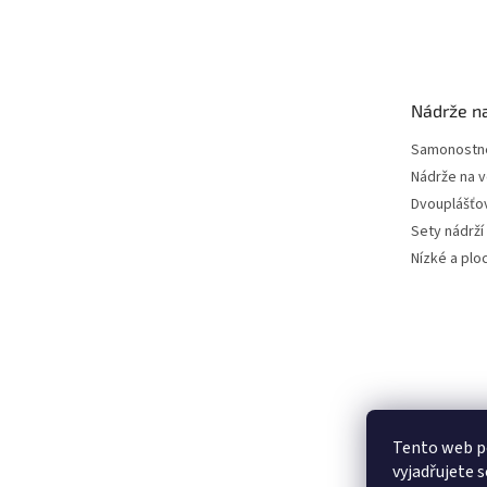
Z
á
p
a
t
Nádrže n
í
Samonostné
Nádrže na 
Dvouplášťo
Sety nádrží
Nízké a plo
Tento web p
vyjadřujete s