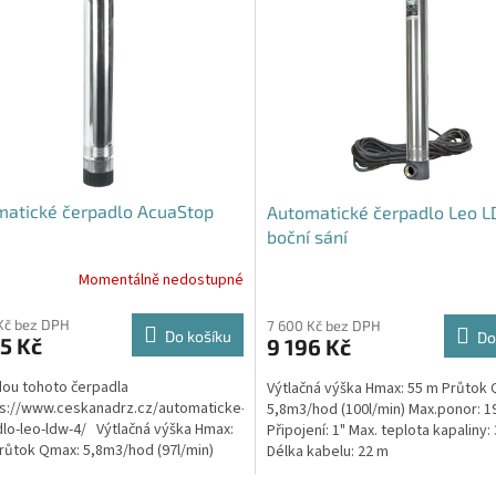
matické čerpadlo AcuaStop
Automatické čerpadlo Leo L
boční sání
Momentálně nedostupné
Kč bez DPH
7 600 Kč bez DPH
Do košíku
Do
5 Kč
9 196 Kč
ou tohoto čerpadla
Výtlačná výška Hmax: 55 m Průtok
ps://www.ceskanadrz.cz/automaticke-
5,8m3/hod (100l/min) Max.ponor: 1
lo-leo-ldw-4/ Výtlačná výška Hmax:
Připojení: 1" Max. teplota kapaliny:
růtok Qmax: 5,8m3/hod (97l/min)
Délka kabelu: 22 m
nor: 20 m...