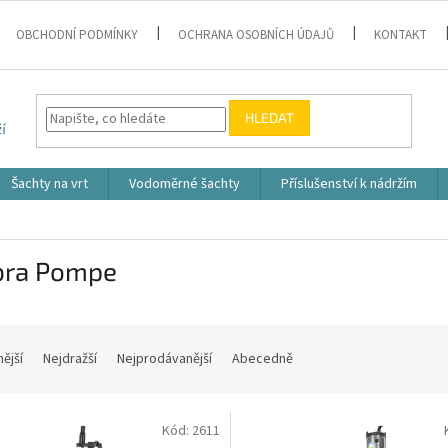
OBCHODNÍ PODMÍNKY
OCHRANA OSOBNÍCH ÚDAJŮ
KONTAKT
HLEDAT
Šachty na vrt
Vodoměrné šachty
Příslušenství k nádržím
ra Pompe
nější
Nejdražší
Nejprodávanější
Abecedně
Kód:
2611