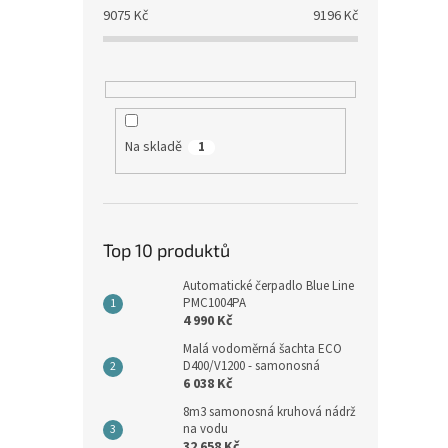
9075
Kč
9196
Kč
Na skladě
1
Top 10 produktů
Automatické čerpadlo Blue Line
PMC1004PA
4 990 Kč
Malá vodoměrná šachta ECO
D400/V1200 - samonosná
6 038 Kč
8m3 samonosná kruhová nádrž
na vodu
32 658 Kč