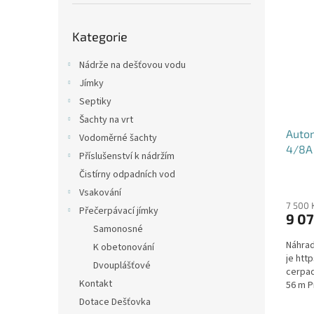
p
p
p
a
Přeskočit
i
r
n
Kategorie
kategorie
s
o
e
p
d
l
Nádrže na dešťovou vodu
r
u
Jímky
o
k
Septiky
d
t
u
Šachty na vrt
ů
Auto
k
Vodoměrné šachty
4/8A
t
Příslušenství k nádržím
ů
Čistírny odpadních vod
Vsakování
7 500 
Přečerpávací jímky
9 07
Samonosné
Náhrad
K obetonování
je htt
Dvouplášťové
cerpad
Kontakt
56 m P
Max.po
Dotace Dešťovka