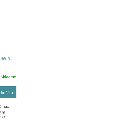
DW 4,
Skladem
 košíku
 Qmax:
9 m
 35°C