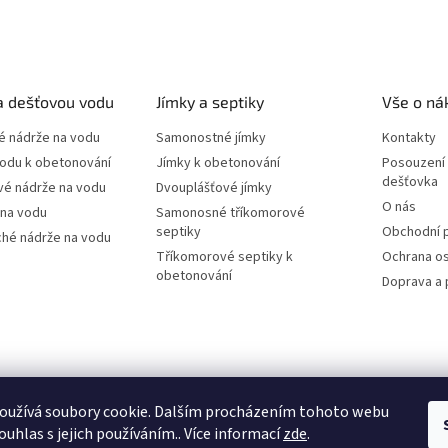
a dešťovou vodu
Jímky a septiky
Vše o ná
 nádrže na vodu
Samonostné jímky
Kontakty
vodu k obetonování
Jímky k obetonování
Posouzení 
dešťovka
vé nádrže na vodu
Dvouplášťové jímky
O nás
 na vodu
Samonosné tříkomorové
septiky
Obchodní 
ché nádrže na vodu
Tříkomorové septiky k
Ochrana os
obetonování
Doprava a 
Filtry dešťové vody
oužívá soubory cookie. Dalším procházením tohoto webu
ouhlas s jejich používáním.. Více informací
zde
.