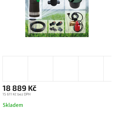
18 889 Kč
15 611 Kč bez DPH
Měrná
Skladem
cena: