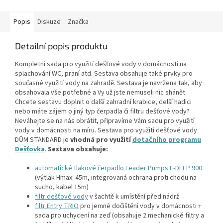
Popis
Diskuze
Značka
Detailní popis produktu
Kompletní sada pro využití dešťové vody v domácnosti na
splachování WC, praní atd. Sestava obsahuje také prvky pro
současné využití vody na zahradě. Sestava je navržena tak, aby
obsahovala vše potřebné a Vy už jste nemuseli nic shánět.
Chcete sestavu doplnit o další zahradní krabice, delší hadici
nebo máte zájem o jiný typ čerpadla či filtru dešťové vody?
Neváhejte se na nás obrátit, připravíme Vám sadu pro využití
vody v domácnosti na míru. Sestava pro využití dešťové vody
DŮM STANDARD je
vhodná pro využití
dotačního programu
Dešťovka
.
Sestava obsahuje:
automatické tlakové čerpadlo Leader Pumps E-DEEP 900
(výtlak Hmax: 45m, integrovaná ochrana proti chodu na
sucho, kabel 15m)
filtr dešťové vody
v šachtě k umístění před nádrž
filtr Entry TRIO
pro jemné dočištění vody v domácnosti +
sada pro uchycení na zeď (obsahuje 2 mechanické filtry a