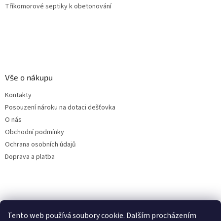
Tříkomorové septiky k obetonování
Vše o nákupu
Kontakty
Posouzení nároku na dotaci dešťovka
O nás
Obchodní podmínky
Ochrana osobních údajů
Doprava a platba
Virtuální asistent
Tento web používá soubory cookie. Dalším procházením
Filtry dešťové vody
Online