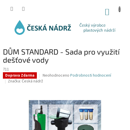
Přejít
na
NÁKUP
obsah
KOŠÍK
DŮM STANDARD - Sada pro využití
dešťové vody
711
Průměrné
Neohodnoceno
Podrobnosti hodnocení
Doprava Zdarma
hodnocení
Značka:
Česká nádrž
produktu
je
0,0
z
5
hvězdiček.