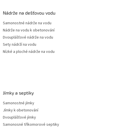
p
a
Nádrže na dešťovou vodu
t
Samonostné nádrže na vodu
í
Nádrže na vodu k obetonování
Dvouplášťové nádrže na vodu
Sety nádrží na vodu
Nízké a ploché nádrže na vodu
Jímky a septiky
Samonostné jímky
Jímky k obetonování
Dvouplášťové jímky
Samonosné tříkomorové septiky