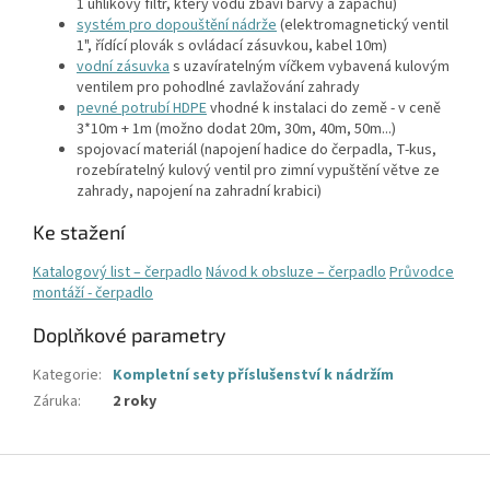
1 uhlíkový filtr, který vodu zbaví barvy a zápachu)
systém pro dopouštění nádrže
(elektromagnetický ventil
1", řídící plovák s ovládací zásuvkou, kabel 10m)
vodní zásuvka
s uzavíratelným víčkem vybavená kulovým
ventilem pro pohodlné zavlažování zahrady
pevné potrubí HDPE
vhodné k instalaci do země - v ceně
3*10m + 1m (možno dodat 20m, 30m, 40m, 50m...)
spojovací materiál (napojení hadice do čerpadla, T-kus,
rozebíratelný kulový ventil pro zimní vypuštění větve ze
zahrady, napojení na zahradní krabici)
Ke stažení
Katalogový list – čerpadlo
Návod k obsluze – čerpadlo
Průvodce
montáží - čerpadlo
Doplňkové parametry
Kategorie
:
Kompletní sety příslušenství k nádržím
Záruka
:
2 roky
Z
á