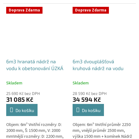
komínek Nádrž vhodná pod
bez potřeby obetonování
parkovací stání, komunikace i
Průměr...
Doprava Zdarma
Doprava Zdarma
terasy...
6m3 hranatá nádrž na
6m3 dvouplášťová
vodu k obetonování ÚZKÁ
kruhová nádrž na vodu
Skladem
Skladem
25 690 Kč bez DPH
28 590 Kč bez DPH
31 085 Kč
34 594 Kč
Do košíku
Do košíku
Objem: 6m³ Vnitřní rozměry: D:
Objem: 6m³ Vnitřní průměr 2250
2000 mm, Š: 1500 mm, V: 2000
mm, vnější průměr 2500 mm,
mmVnější rozměry: D: 2200 mm,
výška 1500 mm + komínek Nádrž