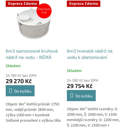
umístění přítoku/ů, odtoku/ů
Doprava Zdarma
Doprava Zdarma
apod....
6m3 samonosná kruhová
6m3 hranatá nádrž na
nádrž na vodu - NÍZKÁ
vodu k obetonování
Skladem
Průměrné
Skladem
hodnocení
24 190 Kč bez DPH
produktu
29 270 Kč
24 590 Kč bez DPH
je
29 754 Kč
4,4
Do košíku
z
Do košíku
5
Objem: 6m³ Vnitřní průměr 2750
hvězdiček.
Objem: 6m³ Vnitřní rozměry: D:
mm, vnější průměr 2800 mm,
2000 mm, Š: 2000 mm, V: 1500
výška 1000 mm + komínek
mmVnější rozměry: D: 2200 mm,
Snížené provedení s výškou těla
Š: 2200 mm, V: 1500 mm +
pouhý 1m! Kvalitní, pevná nádrž