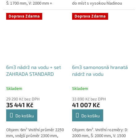
Š: 1700 mm, V: 2000 mm +
do míst s vysokou hladinou
komínek Nádrž vhodná pod
spodní vody - pojízdná Průměr a
parkovací stání, komunikace i
umístění přítoku/ů, odtoku/ů...
Doprava Zdarma
Doprava Zdarma
terasy...
6m3 nádrž na vodu + set
6m3 samonosná hranatá
ZAHRADA STANDARD
nádrž na vodu
Skladem
Skladem
29 290 Kč bez DPH
33 890 Kč bez DPH
35 441 Kč
41 007 Kč
Do košíku
Do košíku
Objem: 6m³ Vnitřní průměr 2250
Objem: 6m³. Vnitřní rozměry: D:
mm, vnější průměr 2300 mm,
2000 mm, Š: 2000 mm, V: 1500