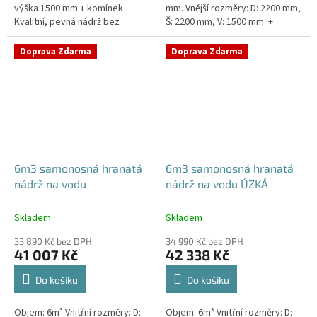
výška 1500 mm + komínek
mm. Vnější rozměry: D: 2200 mm,
Kvalitní, pevná nádrž bez
Š: 2200 mm, V: 1500 mm. +
potřeby obetonování.Průměr a
komínek.Možná varianta: Vnitřní
umístění přítoku/ů, odtoku/ů
rozměry: D: 2000...
Doprava Zdarma
Doprava Zdarma
apod....
6m3 samonosná hranatá
6m3 samonosná hranatá
nádrž na vodu
nádrž na vodu ÚZKÁ
Skladem
Skladem
33 890 Kč bez DPH
34 990 Kč bez DPH
41 007 Kč
42 338 Kč
Do košíku
Do košíku
Objem: 6m³ Vnitřní rozměry: D:
Objem: 6m³ Vnitřní rozměry: D: