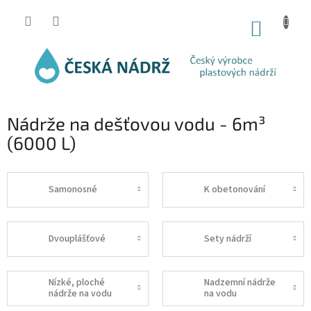
Přejít
na
NÁKUP
obsah
KOŠÍK
Nádrže na dešťovou vodu - 6m³
(6000 L)
Samonosné
K obetonování
Dvouplášťové
Sety nádrží
Nízké, ploché
Nadzemní nádrže
nádrže na vodu
na vodu