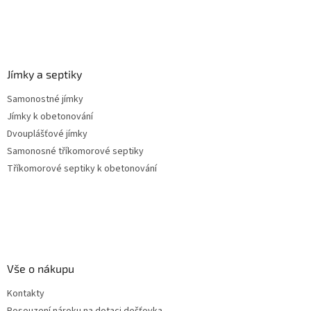
p
i
s
u
Jímky a septiky
Samonostné jímky
Jímky k obetonování
Dvouplášťové jímky
Samonosné tříkomorové septiky
Tříkomorové septiky k obetonování
Vše o nákupu
Kontakty