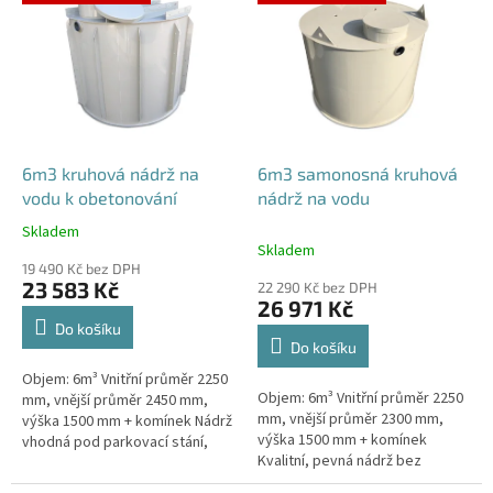
ý
p
i
s
p
r
o
d
6m3 kruhová nádrž na
6m3 samonosná kruhová
u
vodu k obetonování
nádrž na vodu
k
Skladem
Průměrné
t
Skladem
hodnocení
ů
19 490 Kč bez DPH
produktu
23 583 Kč
22 290 Kč bez DPH
je
26 971 Kč
5,0
Do košíku
z
Do košíku
5
Objem: 6m³ Vnitřní průměr 2250
hvězdiček.
Objem: 6m³ Vnitřní průměr 2250
mm, vnější průměr 2450 mm,
mm, vnější průměr 2300 mm,
výška 1500 mm + komínek Nádrž
výška 1500 mm + komínek
vhodná pod parkovací stání,
Kvalitní, pevná nádrž bez
komunikace i terasy Průměr a
potřeby obetonování.Průměr a
umístění přítoku/ů, odtoku/ů...