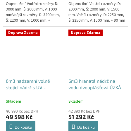
Objem: 6m³ Vnitřní rozměry: D:
Objem: 6m³ Vnitřní rozměry: D:
3000 mm, Š: 2000 mm, V: 1000
2000 mm, Š: 2000 mm, V: 1500
mmVnější rozměry: D: 3200 mm,
mm. Vnější rozměry: D: 2250 mm,
Š: 2200 mm, V: 1000 mm. +
Š: 2250 mm, V: 1500 mm. + 90 mm
komínek Snížené provedení s
žebra proti spodní vodě +
výškou těla pouhý 1m! Kvalitní,...
komínek Nádrž do míst...
Doprava Zdarma
Doprava Zdarma
6m3 nadzemní volně
6m3 hranatá nádrž na
stojící nádrž s UV
vodu dvouplášťová ÚZKÁ
stabilizací
Skladem
Skladem
40 990 Kč bez DPH
42 390 Kč bez DPH
49 598 Kč
51 292 Kč
Do košíku
Do košíku