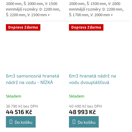
2000 mm, Š: 2000 mm, V: 1500
2000 mm, Š: 1500 mm, V: 2000
mmVnější rozměry: D: 2200 mm,
mmVnější rozměry: D: 2200 mm,
Š: 2200 mm, V: 1500 mm +
Š: 1700 mm, V: 2000 mm +
komínek ZÁKLADNÍ VARIANTA
komínek ZÁKLADNÍ VARIANTA
NÁDRŽE - VNĚJŠÍ VYSTUŽENÍ. NA
NÁDRŽE - VNĚJŠÍ VYSTUŽENÍ. NA
Doprava Zdarma
Doprava Zdarma
PŘÁNÍ...
PŘÁNÍ...
6m3 samonosná hranatá
6m3 hranatá nádrž na
nádrž na vodu - NÍZKÁ
vodu dvouplášťová
Skladem
Skladem
36 790 Kč bez DPH
40 490 Kč bez DPH
44 516 Kč
48 993 Kč
Do košíku
Do košíku