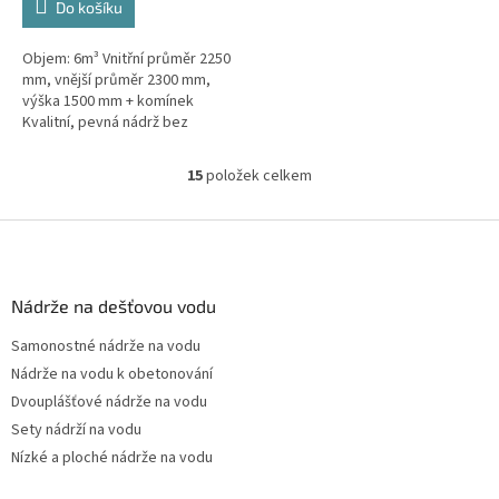
Do košíku
Objem: 6m³ Vnitřní průměr 2250
mm, vnější průměr 2300 mm,
výška 1500 mm + komínek
Kvalitní, pevná nádrž bez
potřeby obetonování.Průměr a
umístění přítoku/ů, odtoku/ů
15
položek celkem
O
apod....
v
l
Z
á
á
d
p
a
a
Nádrže na dešťovou vodu
c
t
í
Samonostné nádrže na vodu
í
p
Nádrže na vodu k obetonování
r
v
Dvouplášťové nádrže na vodu
k
Sety nádrží na vodu
y
Nízké a ploché nádrže na vodu
v
ý