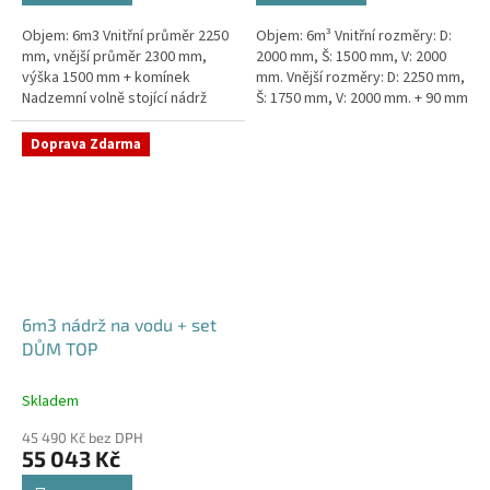
Objem: 6m3 Vnitřní průměr 2250
Objem: 6m³ Vnitřní rozměry: D:
mm, vnější průměr 2300 mm,
2000 mm, Š: 1500 mm, V: 2000
výška 1500 mm + komínek
mm. Vnější rozměry: D: 2250 mm,
Nadzemní volně stojící nádrž
Š: 1750 mm, V: 2000 mm. + 90 mm
vyrobená z materiálu s UV
žebra proti spodní vodě +
stabilizací.Průměr a umístění
komínek Nádrž do míst...
Doprava Zdarma
přítoku/ů,...
6m3 nádrž na vodu + set
DŮM TOP
Skladem
45 490 Kč bez DPH
55 043 Kč