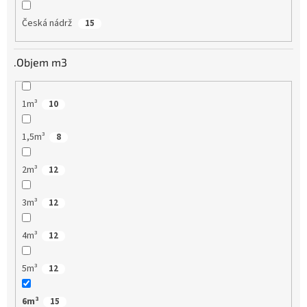
Česká nádrž
15
.Objem m3
1m³
10
1,5m³
8
2m³
12
3m³
12
4m³
12
5m³
12
6m³
15