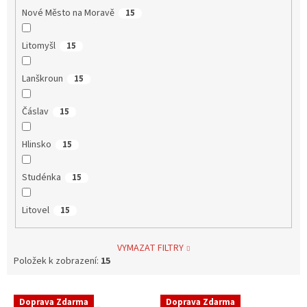
Nové Město na Moravě
15
Litomyšl
15
Lanškroun
15
Čáslav
15
Hlinsko
15
Studénka
15
Litovel
15
VYMAZAT FILTRY
Položek k zobrazení:
15
V
Doprava Zdarma
Doprava Zdarma