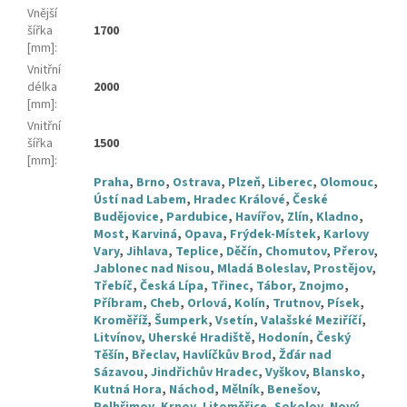
Vnější
šířka
1700
[mm]
:
Vnitřní
délka
2000
[mm]
:
Vnitřní
šířka
1500
[mm]
:
Praha
,
Brno
,
Ostrava
,
Plzeň
,
Liberec
,
Olomouc
,
Ústí nad Labem
,
Hradec Králové
,
České
Budějovice
,
Pardubice
,
Havířov
,
Zlín
,
Kladno
,
Most
,
Karviná
,
Opava
,
Frýdek-Místek
,
Karlovy
Vary
,
Jihlava
,
Teplice
,
Děčín
,
Chomutov
,
Přerov
,
Jablonec nad Nisou
,
Mladá Boleslav
,
Prostějov
,
Třebíč
,
Česká Lípa
,
Třinec
,
Tábor
,
Znojmo
,
Příbram
,
Cheb
,
Orlová
,
Kolín
,
Trutnov
,
Písek
,
Kroměříž
,
Šumperk
,
Vsetín
,
Valašské Meziříčí
,
Litvínov
,
Uherské Hradiště
,
Hodonín
,
Český
Těšín
,
Břeclav
,
Havlíčkův Brod
,
Žďár nad
Sázavou
,
Jindřichův Hradec
,
Vyškov
,
Blansko
,
Kutná Hora
,
Náchod
,
Mělník
,
Benešov
,