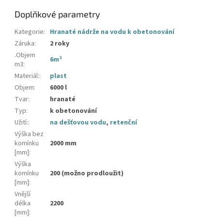
Doplňkové parametry
Kategorie
:
Hranaté nádrže na vodu k obetonování
Záruka
:
2 roky
.Objem
6m³
m3
:
Materiál:
:
plast
Objem
:
6000 l
Tvar
:
hranaté
Typ
:
k obetonování
Užití:
:
na dešťovou vodu
,
retenční
Výška bez
komínku
2000 mm
[mm]
:
Výška
komínku
200 (možno prodloužit)
[mm]
:
Vnější
délka
2200
[mm]
: