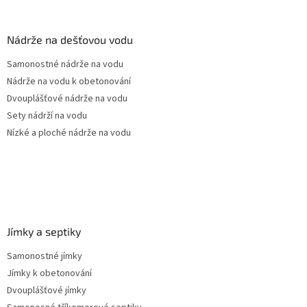
á
p
a
Nádrže na dešťovou vodu
t
Samonostné nádrže na vodu
í
Nádrže na vodu k obetonování
Dvouplášťové nádrže na vodu
Sety nádrží na vodu
Nízké a ploché nádrže na vodu
Jímky a septiky
Samonostné jímky
Jímky k obetonování
Dvouplášťové jímky