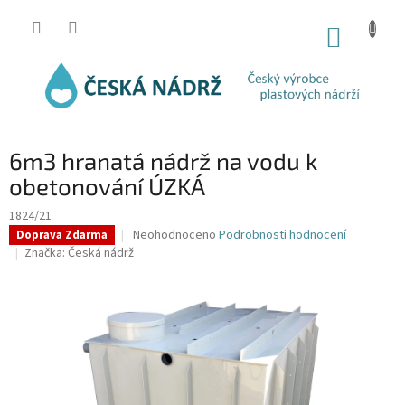
Přejít
na
NÁKUP
obsah
KOŠÍK
6m3 hranatá nádrž na vodu k
obetonování ÚZKÁ
1824/21
Průměrné
Neohodnoceno
Podrobnosti hodnocení
Doprava Zdarma
hodnocení
Značka:
Česká nádrž
produktu
je
0,0
z
5
hvězdiček.