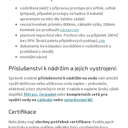
vodotěsná nádrž s přípravou prostupu pro přítok, odtok
(přepad), případně prostupy na hadice či kabeláž
upravenými na míru dle Vašeho zadání
revizní komínek průměru 600mm, základní výšky 200mm.
Komínek lze prodloužit
nástavcem
plastové nepochozí víko. Pochozí víko za příplatek 200 Kč
bez DPH. Široká paleta příplatkových poklopů
zde
dokumenty ke kolaudaci (osvědčení o vodotěsnosti a
prohlášení o shodě)
montážní návod
Příslušenství k nádržím a jejich vystrojení:
Správně zvolené
příslušenství k nádržím na vodu
vám umožní
využít dešťovou nebo užitkovou vodu naplno – jednoduše,
efektivně a bez zbytečných ztrát. V nabídce najdete široký výběr
doplňků
filtraci
,
čerpadel
nebo
kompletních setů
pro
využití vody na
zalévání
nebo
splachování WC
.
Certifikace
Naše jímky mají
všechny potřebné certifikace.
Kvalitu jejich
konstrukce máme ověřenu několika tisíci vyrobenými kusy.