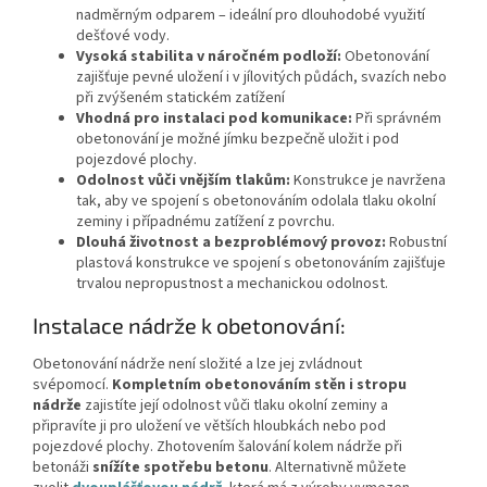
nadměrným odparem – ideální pro dlouhodobé využití
dešťové vody.
Vysoká stabilita v náročném podloží:
Obetonování
zajišťuje pevné uložení i v jílovitých půdách, svazích nebo
při zvýšeném statickém zatížení
Vhodná pro instalaci pod komunikace:
Při správném
obetonování je možné jímku bezpečně uložit i pod
pojezdové plochy.
Odolnost vůči vnějším tlakům:
Konstrukce je navržena
tak, aby ve spojení s obetonováním odolala tlaku okolní
zeminy i případnému zatížení z povrchu.
Dlouhá životnost a bezproblémový provoz:
Robustní
plastová konstrukce ve spojení s obetonováním zajišťuje
trvalou nepropustnost a mechanickou odolnost.
Instalace nádrže k obetonování:
Obetonování nádrže není složité a lze jej zvládnout
svépomocí.
Kompletním obetonováním stěn i stropu
nádrže
zajistíte její odolnost vůči tlaku okolní zeminy a
připravíte ji pro uložení ve větších hloubkách nebo pod
pojezdové plochy. Zhotovením šalování kolem nádrže při
betonáži
snížíte spotřebu betonu
. Alternativně můžete