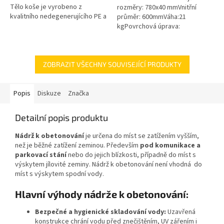
Tělo koše je vyrobeno z
rozměry: 780x40 mmVnitřní
kvalitního nedegenerujícího PE a
průměr: 600mmVáha:21
všechny kovové části jsou z
kgPovrchová úprava:
nerezové oceli! Koš Vám tak...
protiskluzBarva: černáPoklop je
vybaven 2 nerezovými šrouby.
ZOBRAZIT VŠECHNY SOUVISEJÍCÍ PRODUKTY
Popis
Diskuze
Značka
Detailní popis produktu
Nádrž k obetonování
je určena do míst se zatížením vyšším,
než je běžné zatížení zeminou. Především
pod komunikace a
parkovací stání
nebo do jejich blízkosti, případně do míst s
výskytem jílovité zeminy. Nádrž k obetonování není vhodná do
míst s výskytem spodní vody.
Hlavní výhody nádrže k obetonování:
Bezpečné a hygienické skladování vody:
Uzavřená
konstrukce chrání vodu před znečištěním, UV zářením i