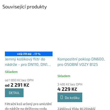
Související produkty
od
2 771 Kč
–17 %
Jemný košíkový filtr do
Kompozitní poklop DN600,
nádrže - pro DN110, DN125
pro OSOBNÍ VOZY B125
i DN160
Skladem
Průměrné
Skladem
hodnocení
od 1 893 Kč bez DPH
produktu
2 291 Kč
3 495 Kč bez DPH
od
je
4 229 Kč
4,6
DETAIL
z
Do košíku
5
Filtrační koš určený pro umístění
hvězdiček.
do nádrže na dešťovou vodu.
Zátěžová třída: B125Vnější