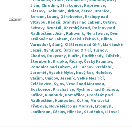
Pelhřimov
,
Krnov
,
Litoměřice
,
Sokolov
,
Nový
Jičín
,
Chrudim
,
Strakonice
,
Kopřivnice
,
Klatovy
,
Bohumín
,
Jirkov
,
Žatec
,
Hranice
,
Beroun
,
Louny
,
Otrokovice
,
Kralupy nad
záznam
:
Vltavou
,
Kadaň
,
Brandýs nad Labem
,
Ostrov
,
Svitavy
,
Bruntál
,
Uherský Brod
,
Rožnov pod
Radhoštěm
,
Jičín
,
Rakovník
,
Neratovice
,
Dvůr
Králové nad Labem
,
Česká Třebová
,
Bílina
,
Varnsdorf
,
Slaný
,
Klášterec nad Ohří
,
Mariánské
Lázně
,
Nymburk
,
Ústí nad Orlicí
,
Turnov
,
Chodov
,
Rokycany
,
Hlučín
,
Poděbrady
,
Zábřeh
,
Šternberk
,
Krupka
,
Říčany
,
Český Krumlov
,
Roudnice nad Labem
,
Aš
,
Tachov
,
Vrchlabí
,
Jaroměř
,
Vysoké Mýto
,
Nový Bor
,
Holešov
,
Vlašim
,
Uničov
,
Jeseník
,
Velké Meziříčí
,
Čelákovice
,
Kyjov
,
Veselí nad Moravou
,
Boskovice
,
Prachatice
,
Rychnov nad Kněžnou
,
Sušice
,
Rumburk
,
Domažlice
,
Frenštát pod
Radhoštěm
,
Humpolec
,
Kuřim
,
Moravská
Třebová
,
Nové Město na Moravě
,
Litomyšl
,
Lanškroun
,
Čáslav
,
Hlinsko
,
Studénka
,
Litovel
Z