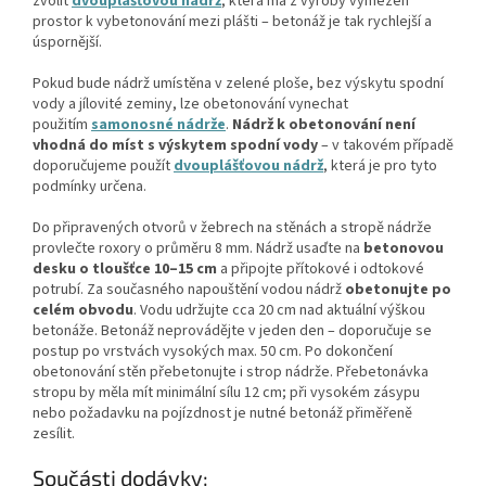
zvolit
dvouplášťovou nádrž
, která má z výroby vymezen
prostor k vybetonování mezi plášti – betonáž je tak rychlejší a
úspornější.
Pokud bude nádrž umístěna v zelené ploše, bez výskytu spodní
vody a jílovité zeminy, lze obetonování vynechat
použitím
samonosné nádrže
.
Nádrž k obetonování není
vhodná do míst s výskytem spodní vody
– v takovém případě
doporučujeme použít
dvouplášťovou nádrž
, která je pro tyto
podmínky určena.
Do připravených otvorů v žebrech na stěnách a stropě nádrže
provlečte roxory o průměru 8 mm. Nádrž usaďte na
betonovou
desku o tloušťce 10–15 cm
a připojte přítokové i odtokové
potrubí. Za současného napouštění vodou nádrž
obetonujte po
celém obvodu
. Vodu udržujte cca 20 cm nad aktuální výškou
betonáže. Betonáž neprovádějte v jeden den – doporučuje se
postup po vrstvách vysokých max. 50 cm. Po dokončení
obetonování stěn přebetonujte i strop nádrže. Přebetonávka
stropu by měla mít minimální sílu 12 cm; při vysokém zásypu
nebo požadavku na pojízdnost je nutné betonáž přiměřeně
zesílit.
Součásti dodávky: