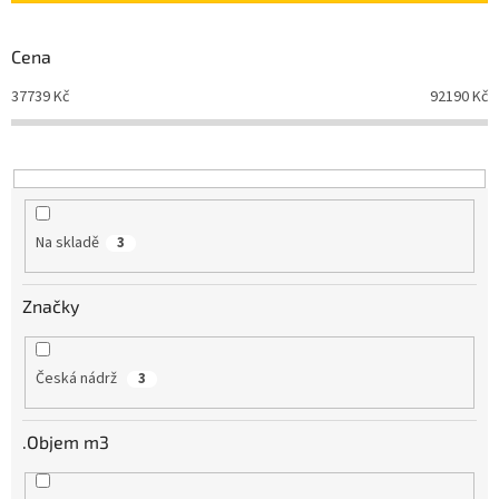
p
r
Cena
o
d
37739
Kč
92190
Kč
u
k
t
ů
Na skladě
3
Značky
Česká nádrž
3
.Objem m3