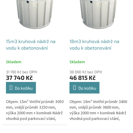
p
i
s
p
r
o
d
15m3 kruhová nádrž na
18m3 kruhová nádrž na
u
vodu k obetonování
vodu k obetonování
k
t
Skladem
Skladem
ů
31 190 Kč bez DPH
38 690 Kč bez DPH
37 740 Kč
46 815 Kč
Do košíku
Do košíku
Objem: 15m³ Vnitřní průměr 3050
Objem: 18m³ Vnitřní průměr 3400
mm, vnější průměr 3250 mm,
mm, vnější průměr 3600 mm,
výška 2000 mm + komínek Nádrž
výška 2000 mm + komínek Nádrž
vhodná pod parkovací stání,
vhodná pod parkovací stání,
komunikace i terasy Průměr a
komunikace i terasy Průměr a
umístění přítoku/ů, odtoku/ů...
umístění přítoku/ů, odtoku/ů...