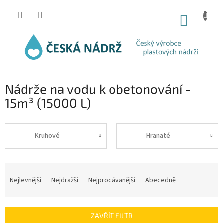
Přejít
na
NÁKUP
obsah
KOŠÍK
Nádrže na vodu k obetonování -
15m³ (15000 L)
Kruhové
Hranaté
Ř
a
Nejlevnější
Nejdražší
Nejprodávanější
Abecedně
z
e
n
ZAVŘÍT FILTR
í