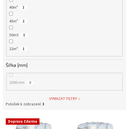
40m³
1
45m³
2
50m3
1
22m³
1
Šířka [mm]
2000 mm
0
VYMAZAT FILTRY
Položek k zobrazení:
3
V
Doprava Zdarma
ý