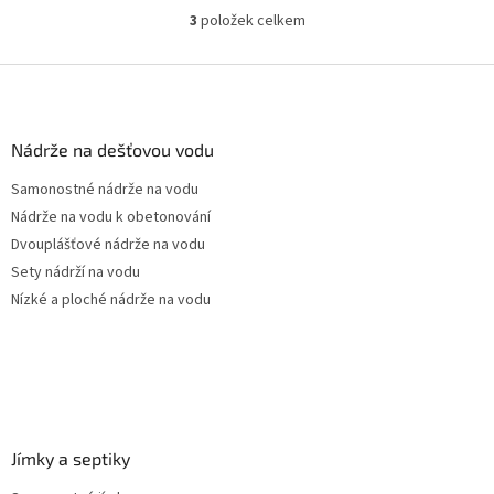
komunikace i terasy Průměr a
3
položek celkem
O
umístění...
v
l
Z
á
á
d
p
a
a
Nádrže na dešťovou vodu
c
t
í
Samonostné nádrže na vodu
í
p
Nádrže na vodu k obetonování
r
v
Dvouplášťové nádrže na vodu
k
Sety nádrží na vodu
y
Nízké a ploché nádrže na vodu
v
ý
p
i
s
u
Jímky a septiky