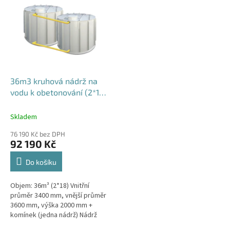
36m3 kruhová nádrž na
vodu k obetonování (2*18
m3)
Skladem
76 190 Kč bez DPH
92 190 Kč
Do košíku
Objem: 36m³ (2*18) Vnitřní
průměr 3400 mm, vnější průměr
3600 mm, výška 2000 mm +
komínek (jedna nádrž) Nádrž
vhodná pod parkovací stání,