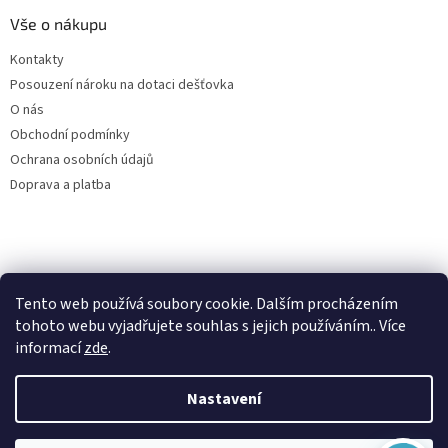
Vše o nákupu
Kontakty
Posouzení nároku na dotaci dešťovka
O nás
Obchodní podmínky
Ochrana osobních údajů
Doprava a platba
Virtuální asistent
Tento web používá soubory cookie. Dalším procházením
Filtry dešťové vody
Online
tohoto webu vyjadřujete souhlas s jejich používáním.. Více
informací
zde
.
Nastavení
Vytvořil Shoptet
Začít konverzaci