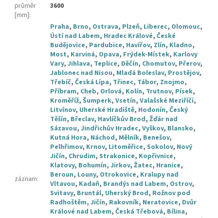
průměr
3600
[mm]
:
Praha
,
Brno
,
Ostrava
,
Plzeň
,
Liberec
,
Olomouc
,
Ústí nad Labem
,
Hradec Králové
,
České
Budějovice
,
Pardubice
,
Havířov
,
Zlín
,
Kladno
,
Most
,
Karviná
,
Opava
,
Frýdek-Místek
,
Karlovy
Vary
,
Jihlava
,
Teplice
,
Děčín
,
Chomutov
,
Přerov
,
Jablonec nad Nisou
,
Mladá Boleslav
,
Prostějov
,
Třebíč
,
Česká Lípa
,
Třinec
,
Tábor
,
Znojmo
,
Příbram
,
Cheb
,
Orlová
,
Kolín
,
Trutnov
,
Písek
,
Kroměříž
,
Šumperk
,
Vsetín
,
Valašské Meziříčí
,
Litvínov
,
Uherské Hradiště
,
Hodonín
,
Český
Těšín
,
Břeclav
,
Havlíčkův Brod
,
Žďár nad
Sázavou
,
Jindřichův Hradec
,
Vyškov
,
Blansko
,
Kutná Hora
,
Náchod
,
Mělník
,
Benešov
,
Pelhřimov
,
Krnov
,
Litoměřice
,
Sokolov
,
Nový
Jičín
,
Chrudim
,
Strakonice
,
Kopřivnice
,
Klatovy
,
Bohumín
,
Jirkov
,
Žatec
,
Hranice
,
Beroun
,
Louny
,
Otrokovice
,
Kralupy nad
záznam
:
Vltavou
,
Kadaň
,
Brandýs nad Labem
,
Ostrov
,
Svitavy
,
Bruntál
,
Uherský Brod
,
Rožnov pod
Radhoštěm
,
Jičín
,
Rakovník
,
Neratovice
,
Dvůr
Králové nad Labem
,
Česká Třebová
,
Bílina
,