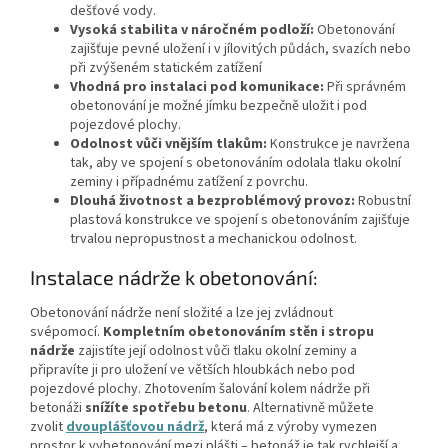
dešťové vody.
Vysoká stabilita v náročném podloží:
Obetonování
zajišťuje pevné uložení i v jílovitých půdách, svazích nebo
při zvýšeném statickém zatížení
Vhodná pro instalaci pod komunikace:
Při správném
obetonování je možné jímku bezpečně uložit i pod
pojezdové plochy.
Odolnost vůči vnějším tlakům:
Konstrukce je navržena
tak, aby ve spojení s obetonováním odolala tlaku okolní
zeminy i případnému zatížení z povrchu.
Dlouhá životnost a bezproblémový provoz:
Robustní
plastová konstrukce ve spojení s obetonováním zajišťuje
trvalou nepropustnost a mechanickou odolnost.
Instalace nádrže k obetonování:
Obetonování nádrže není složité a lze jej zvládnout
svépomocí.
Kompletním obetonováním stěn i stropu
nádrže
zajistíte její odolnost vůči tlaku okolní zeminy a
připravíte ji pro uložení ve větších hloubkách nebo pod
pojezdové plochy. Zhotovením šalování kolem nádrže při
betonáži
snížíte spotřebu betonu
. Alternativně můžete
zvolit
dvouplášťovou nádrž
, která má z výroby vymezen
prostor k vybetonování mezi plášti – betonáž je tak rychlejší a