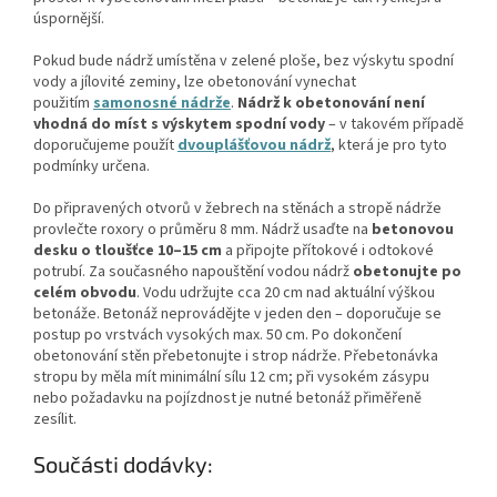
úspornější.
Pokud bude nádrž umístěna v zelené ploše, bez výskytu spodní
vody a jílovité zeminy, lze obetonování vynechat
použitím
samonosné nádrže
.
Nádrž k obetonování není
vhodná do míst s výskytem spodní vody
– v takovém případě
doporučujeme použít
dvouplášťovou nádrž
, která je pro tyto
podmínky určena.
Do připravených otvorů v žebrech na stěnách a stropě nádrže
provlečte roxory o průměru 8 mm. Nádrž usaďte na
betonovou
desku o tloušťce 10–15 cm
a připojte přítokové i odtokové
potrubí. Za současného napouštění vodou nádrž
obetonujte po
celém obvodu
. Vodu udržujte cca 20 cm nad aktuální výškou
betonáže. Betonáž neprovádějte v jeden den – doporučuje se
postup po vrstvách vysokých max. 50 cm. Po dokončení
obetonování stěn přebetonujte i strop nádrže. Přebetonávka
stropu by měla mít minimální sílu 12 cm; při vysokém zásypu
nebo požadavku na pojízdnost je nutné betonáž přiměřeně
zesílit.
Součásti dodávky: