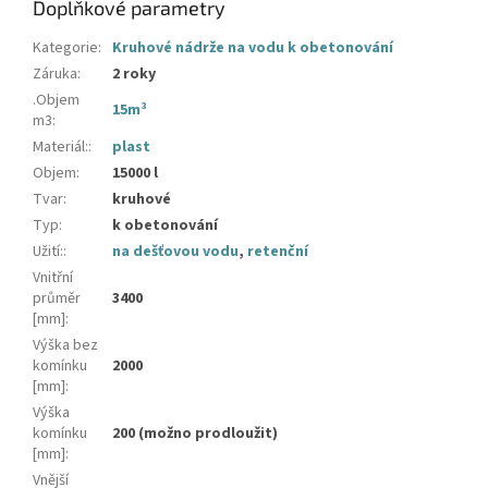
Doplňkové parametry
Kategorie
:
Kruhové nádrže na vodu k obetonování
Záruka
:
2 roky
.Objem
15m³
m3
:
Materiál:
:
plast
Objem
:
15000 l
Tvar
:
kruhové
Typ
:
k obetonování
Užití:
:
na dešťovou vodu
,
retenční
Vnitřní
průměr
3400
[mm]
:
Výška bez
komínku
2000
[mm]
:
Výška
komínku
200 (možno prodloužit)
[mm]
:
Vnější