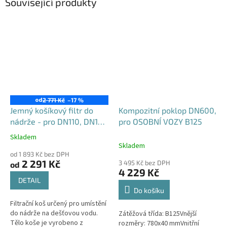
Související produkty
od
2 771 Kč
–17 %
Jemný košíkový filtr do
Kompozitní poklop DN600,
nádrže - pro DN110, DN125
pro OSOBNÍ VOZY B125
i DN160
Skladem
Průměrné
Skladem
hodnocení
od 1 893 Kč bez DPH
produktu
2 291 Kč
3 495 Kč bez DPH
od
je
4 229 Kč
4,6
DETAIL
z
Do košíku
5
Filtrační koš určený pro umístění
hvězdiček.
do nádrže na dešťovou vodu.
Zátěžová třída: B125Vnější
Tělo koše je vyrobeno z
rozměry: 780x40 mmVnitřní