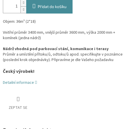
Přidat do košíku
Objem: 36m³ (2*18)
Vnitřní průměr 3400 mm, vnější průměr 3600 mm, výška 2000 mm +
komínek (jedna nádrž)
Nádrž vhodná pod parkovací stání, komunikace i terasy
Průměr a umístění přítoku/ů, odtoku/ů apod. specifikujte v poznámce
(poslední krok objednávky). Připravíme je dle Vašeho požadavku
Český výrobek!
Detailní informace
ZEPTAT SE