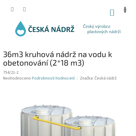
Přejít
na
NÁKUP
obsah
KOŠÍK
36m3 kruhová nádrž na vodu k
obetonování (2*18 m3)
754/21-2
Průměrné
Neohodnoceno
Podrobnosti hodnocení
Značka:
Česká nádrž
hodnocení
produktu
je
0,0
z
5
hvězdiček.