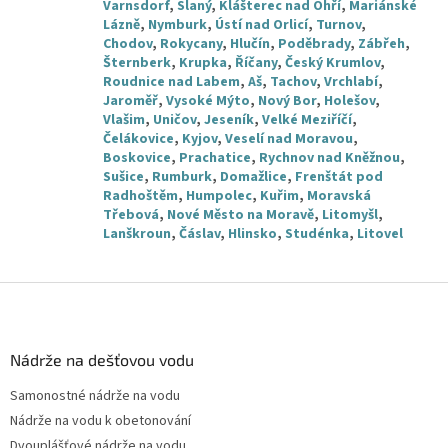
Varnsdorf
,
Slaný
,
Klášterec nad Ohří
,
Mariánské
Lázně
,
Nymburk
,
Ústí nad Orlicí
,
Turnov
,
Chodov
,
Rokycany
,
Hlučín
,
Poděbrady
,
Zábřeh
,
Šternberk
,
Krupka
,
Říčany
,
Český Krumlov
,
Roudnice nad Labem
,
Aš
,
Tachov
,
Vrchlabí
,
Jaroměř
,
Vysoké Mýto
,
Nový Bor
,
Holešov
,
Vlašim
,
Uničov
,
Jeseník
,
Velké Meziříčí
,
Čelákovice
,
Kyjov
,
Veselí nad Moravou
,
Boskovice
,
Prachatice
,
Rychnov nad Kněžnou
,
Sušice
,
Rumburk
,
Domažlice
,
Frenštát pod
Radhoštěm
,
Humpolec
,
Kuřim
,
Moravská
Třebová
,
Nové Město na Moravě
,
Litomyšl
,
Lanškroun
,
Čáslav
,
Hlinsko
,
Studénka
,
Litovel
Z
á
p
a
Nádrže na dešťovou vodu
t
Samonostné nádrže na vodu
í
Nádrže na vodu k obetonování
Dvouplášťové nádrže na vodu