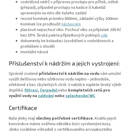
vodotěsná nádrž s přípravou prostupu pro přítok, odtok
(přepad), případně prostupy na hadice či kabeláž
upravenými na míru dle Vašeho zadání
revizní komínek průměru 600mm, základní výšky 200mm.
Komínek lze prodloužit
nástavcem
plastové nepochozí víko. Pochozí víko za příplatek 200 Kč
bez DPH. Široká paleta příplatkových poklopů
zde
dokumenty ke kolaudaci (osvědčení o vodotěsnosti a
prohlášení o shodě)
montážní návod
Příslušenství k nádržím a jejich vystrojení:
Správně zvolené
příslušenství k nádržím na vodu
vám umožní
využít dešťovou nebo užitkovou vodu naplno – jednoduše,
efektivně a bez zbytečných ztrát. V nabídce najdete široký výběr
doplňků
filtraci
,
čerpadel
nebo
kompletních setů
pro
využití vody na
zalévání
nebo
splachování WC
.
Certifikace
Naše jímky mají
všechny potřebné certifikace.
Kvalitu jejich
konstrukce máme ověřenu několika tisíci vyrobenými kusy.
Jímky vyrábíme výhradně z certifikovaného prvojakostního