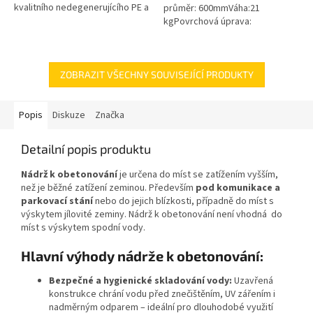
kvalitního nedegenerujícího PE a
průměr: 600mmVáha:21
všechny kovové části jsou z
kgPovrchová úprava:
nerezové oceli! Koš Vám tak...
protiskluzBarva: černáPoklop je
vybaven 2 nerezovými šrouby.
ZOBRAZIT VŠECHNY SOUVISEJÍCÍ PRODUKTY
Popis
Diskuze
Značka
Detailní popis produktu
Nádrž k obetonování
je určena do míst se zatížením vyšším,
než je běžné zatížení zeminou. Především
pod komunikace a
parkovací stání
nebo do jejich blízkosti, případně do míst s
výskytem jílovité zeminy. Nádrž k obetonování není vhodná do
míst s výskytem spodní vody.
Hlavní výhody nádrže k obetonování:
Bezpečné a hygienické skladování vody:
Uzavřená
konstrukce chrání vodu před znečištěním, UV zářením i
nadměrným odparem – ideální pro dlouhodobé využití