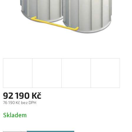
92 190 Kč
76 190 Kč bez DPH
Měrná
Skladem
cena: