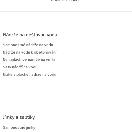
O
terasy...
v
l
Z
á
á
d
p
a
a
Nádrže na dešťovou vodu
c
t
í
Samonostné nádrže na vodu
í
p
Nádrže na vodu k obetonování
r
v
Dvouplášťové nádrže na vodu
k
Sety nádrží na vodu
y
Nízké a ploché nádrže na vodu
v
ý
p
i
s
u
Jímky a septiky
Samonostné jímky