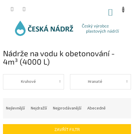
Přejít
na
NÁKUP
obsah
KOŠÍK
Nádrže na vodu k obetonování -
4m³ (4000 L)
Kruhové
Hranaté
Ř
a
Nejlevnější
Nejdražší
Nejprodávanější
Abecedně
z
e
n
ZAVŘÍT FILTR
í