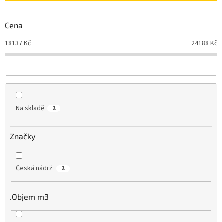
p
r
Cena
o
d
18137
Kč
24188
Kč
u
k
t
ů
Na skladě
2
Značky
Česká nádrž
2
.Objem m3