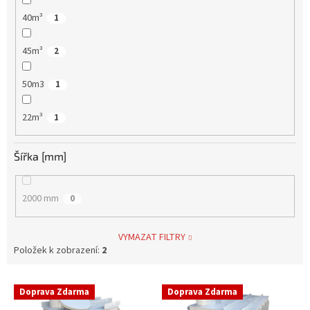
40m³
1
45m³
2
50m3
1
22m³
1
Šířka [mm]
2000 mm
0
VYMAZAT FILTRY
Položek k zobrazení:
2
V
Doprava Zdarma
Doprava Zdarma
ý