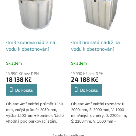
p
i
s
p
r
o
d
4m3 kruhová nádrž na
4m3 hranatá nádrž na
u
vodu k obetonování
vodu k obetonování
k
t
Skladem
Skladem
ů
14 990 Kč bez DPH
19 990 Kč bez DPH
18 138 Kč
24 188 Kč
Do košíku
Do košíku
Objem: 4m³ Vnitřní průměr 1850
Objem: 4m³ Vnitřní rozměry: D:
mm, vnější průměr 2050 mm,
2000 mm, Š: 2000 mm, V: 1000
výška 1500 mm + komínek Nádrž
mmVnější rozměry: D: 2200 mm,
vhodná pod parkovací stání,
Š: 2200 mm, V: 1000 mm +
komunikace i terasy Průměr a
komínek Nádrž vhodná pod
umístění přítoku/ů, odtoku/ů...
parkovací stání, komunikace i
2
položek celkem