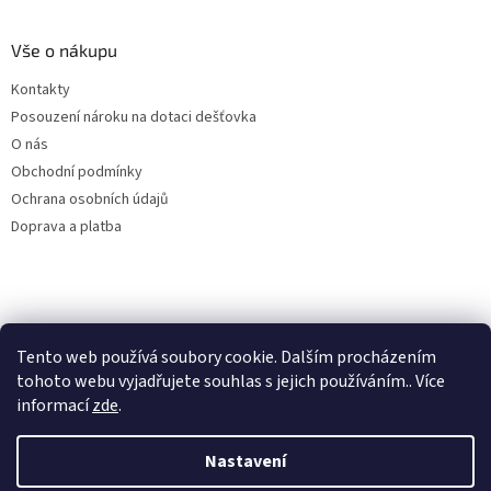
Vše o nákupu
Kontakty
Posouzení nároku na dotaci dešťovka
O nás
Obchodní podmínky
Ochrana osobních údajů
Doprava a platba
Virtuální asistent
Tento web používá soubory cookie. Dalším procházením
Filtry dešťové vody
Online
tohoto webu vyjadřujete souhlas s jejich používáním.. Více
informací
zde
.
Nastavení
Vytvořil Shoptet
Začít konverzaci