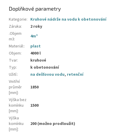
Doplňkové parametry
Kategorie
:
Kruhové nádrže na vodu k obetonování
Záruka
:
2 roky
.Objem
4m³
m3
:
Materiál:
:
plast
Objem
:
4000 l
Tvar
:
kruhové
Typ
:
k obetonování
Užití:
:
na dešťovou vodu
,
retenční
Vnitřní
průměr
1850
[mm]
:
Výška bez
komínku
1500
[mm]
:
Výška
komínku
200 (možno prodloužit)
[mm]
: