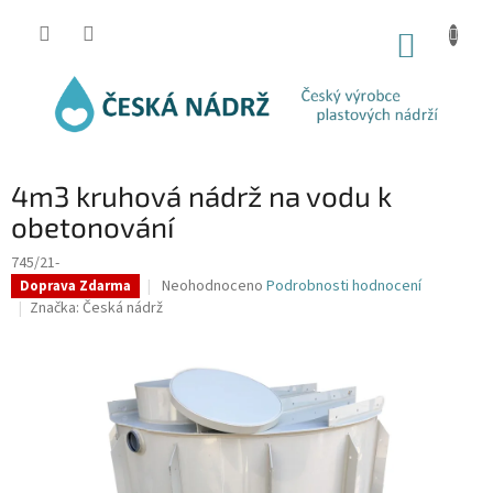
Přejít
na
NÁKUP
obsah
KOŠÍK
4m3 kruhová nádrž na vodu k
obetonování
745/21-
Průměrné
Neohodnoceno
Podrobnosti hodnocení
Doprava Zdarma
hodnocení
Značka:
Česká nádrž
produktu
je
0,0
z
5
hvězdiček.