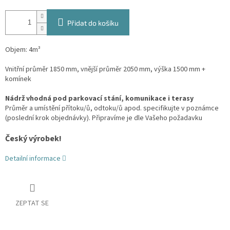
Přidat do košíku
Objem: 4m³
Vnitřní průměr 1850 mm, vnější průměr 2050 mm, výška 1500 mm +
komínek
Nádrž vhodná pod parkovací stání, komunikace i terasy
Průměr a umístění přítoku/ů, odtoku/ů apod. specifikujte v poznámce
(poslední krok objednávky). Připravíme je dle Vašeho požadavku
Český výrobek!
Detailní informace
ZEPTAT SE