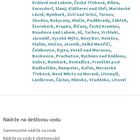
Králové nad Labem
,
Česká Třebová
,
Bílina
,
Varnsdorf
,
Slaný
,
Klášterec nad Ohří
,
Mariánské
Lázně
,
Nymburk
,
Ústí nad Orlicí
,
Turnov
,
Chodov
,
Rokycany
,
Hlučín
,
Poděbrady
,
Zábřeh
,
Šternberk
,
Krupka
,
Říčany
,
Český Krumlov
,
Roudnice nad Labem
,
Aš
,
Tachov
,
Vrchlabí
,
Jaroměř
,
Vysoké Mýto
,
Nový Bor
,
Holešov
,
Vlašim
,
Uničov
,
Jeseník
,
Velké Meziříčí
,
Čelákovice
,
Kyjov
,
Veselí nad Moravou
,
Boskovice
,
Prachatice
,
Rychnov nad Kněžnou
,
Sušice
,
Rumburk
,
Domažlice
,
Frenštát pod
Radhoštěm
,
Humpolec
,
Kuřim
,
Moravská
Třebová
,
Nové Město na Moravě
,
Litomyšl
,
Lanškroun
,
Čáslav
,
Hlinsko
,
Studénka
,
Litovel
Z
á
p
a
Nádrže na dešťovou vodu
t
Samonostné nádrže na vodu
í
Nádrže na vodu k obetonování