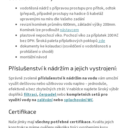
vodotěsná nádrž s přípravou prostupu pro přítok, odtok
(přepad), případně prostupy na hadice či kabeláž
upravenými na míru dle Vašeho zadání
revizní komínek průměru 600mm, základní výšky 200mm.
Komínek lze prodloužit
nástavcem
plastové nepochozí víko. Pochozí víko za příplatek 200 Kč
bez DPH. Široká paleta příplatkových poklopů
zde
dokumenty ke kolaudaci (osvědčení o vodotěsnosti a
prohlášení o shodě)
montážní návod
Příslušenství k nádržím a jejich vystrojení:
Správně zvolené
příslušenství k nádržím na vodu
vám umožní
využít dešťovou nebo užitkovou vodu naplno – jednoduše,
efektivně a bez zbytečných ztrát. V nabídce najdete široký výběr
doplňků
filtraci
,
čerpadel
nebo
kompletních setů
pro
využití vody na
zalévání
nebo
splachování WC
.
Certifikace
Naše jímky mají
všechny potřebné certifikace.
Kvalitu jejich
konstrukce máme ověřenu několika tisíci vyrobenými kusy.