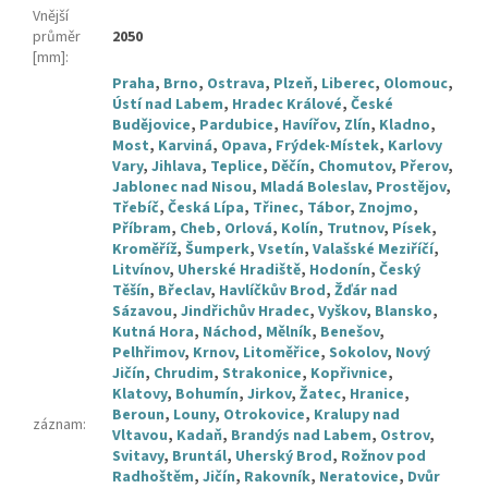
Vnější
průměr
2050
[mm]
:
Praha
,
Brno
,
Ostrava
,
Plzeň
,
Liberec
,
Olomouc
,
Ústí nad Labem
,
Hradec Králové
,
České
Budějovice
,
Pardubice
,
Havířov
,
Zlín
,
Kladno
,
Most
,
Karviná
,
Opava
,
Frýdek-Místek
,
Karlovy
Vary
,
Jihlava
,
Teplice
,
Děčín
,
Chomutov
,
Přerov
,
Jablonec nad Nisou
,
Mladá Boleslav
,
Prostějov
,
Třebíč
,
Česká Lípa
,
Třinec
,
Tábor
,
Znojmo
,
Příbram
,
Cheb
,
Orlová
,
Kolín
,
Trutnov
,
Písek
,
Kroměříž
,
Šumperk
,
Vsetín
,
Valašské Meziříčí
,
Litvínov
,
Uherské Hradiště
,
Hodonín
,
Český
Těšín
,
Břeclav
,
Havlíčkův Brod
,
Žďár nad
Sázavou
,
Jindřichův Hradec
,
Vyškov
,
Blansko
,
Kutná Hora
,
Náchod
,
Mělník
,
Benešov
,
Pelhřimov
,
Krnov
,
Litoměřice
,
Sokolov
,
Nový
Jičín
,
Chrudim
,
Strakonice
,
Kopřivnice
,
Klatovy
,
Bohumín
,
Jirkov
,
Žatec
,
Hranice
,
Beroun
,
Louny
,
Otrokovice
,
Kralupy nad
záznam
:
Vltavou
,
Kadaň
,
Brandýs nad Labem
,
Ostrov
,
Svitavy
,
Bruntál
,
Uherský Brod
,
Rožnov pod
Radhoštěm
,
Jičín
,
Rakovník
,
Neratovice
,
Dvůr