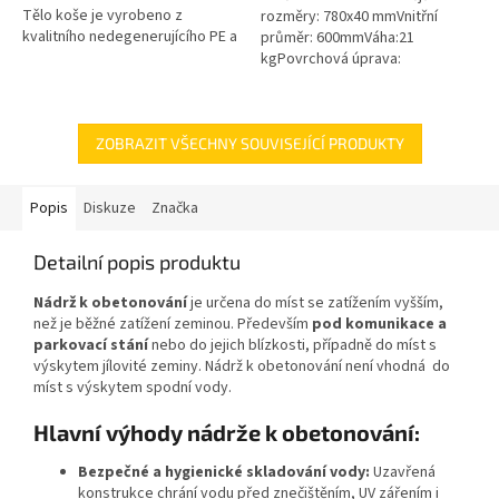
Tělo koše je vyrobeno z
rozměry: 780x40 mmVnitřní
kvalitního nedegenerujícího PE a
průměr: 600mmVáha:21
všechny kovové části jsou z
kgPovrchová úprava:
nerezové oceli! Koš Vám tak...
protiskluzBarva: černáPoklop je
vybaven 2 nerezovými šrouby.
ZOBRAZIT VŠECHNY SOUVISEJÍCÍ PRODUKTY
Popis
Diskuze
Značka
Detailní popis produktu
Nádrž k obetonování
je určena do míst se zatížením vyšším,
než je běžné zatížení zeminou. Především
pod komunikace a
parkovací stání
nebo do jejich blízkosti, případně do míst s
výskytem jílovité zeminy. Nádrž k obetonování není vhodná do
míst s výskytem spodní vody.
Hlavní výhody nádrže k obetonování:
Bezpečné a hygienické skladování vody:
Uzavřená
konstrukce chrání vodu před znečištěním, UV zářením i