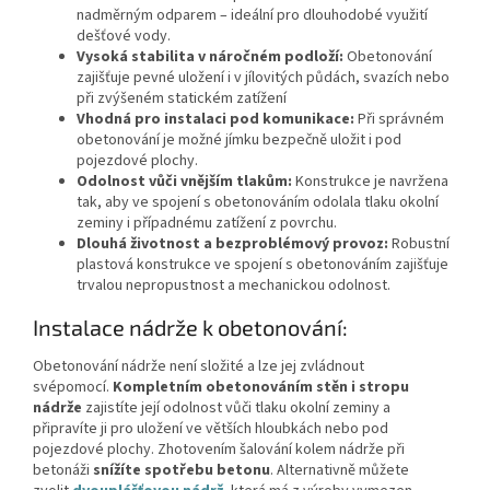
nadměrným odparem – ideální pro dlouhodobé využití
dešťové vody.
Vysoká stabilita v náročném podloží:
Obetonování
zajišťuje pevné uložení i v jílovitých půdách, svazích nebo
při zvýšeném statickém zatížení
Vhodná pro instalaci pod komunikace:
Při správném
obetonování je možné jímku bezpečně uložit i pod
pojezdové plochy.
Odolnost vůči vnějším tlakům:
Konstrukce je navržena
tak, aby ve spojení s obetonováním odolala tlaku okolní
zeminy i případnému zatížení z povrchu.
Dlouhá životnost a bezproblémový provoz:
Robustní
plastová konstrukce ve spojení s obetonováním zajišťuje
trvalou nepropustnost a mechanickou odolnost.
Instalace nádrže k obetonování:
Obetonování nádrže není složité a lze jej zvládnout
svépomocí.
Kompletním obetonováním stěn i stropu
nádrže
zajistíte její odolnost vůči tlaku okolní zeminy a
připravíte ji pro uložení ve větších hloubkách nebo pod
pojezdové plochy. Zhotovením šalování kolem nádrže při
betonáži
snížíte spotřebu betonu
. Alternativně můžete