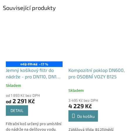
Související produkty
od
2 771 Kč
–17 %
Jemný košíkový filtr do
Kompozitní poklop DN600,
nádrže - pro DN110, DN125
pro OSOBNÍ VOZY B125
i DN160
Skladem
Průměrné
Skladem
hodnocení
od 1 893 Kč bez DPH
produktu
2 291 Kč
3 495 Kč bez DPH
od
je
4 229 Kč
4,6
DETAIL
z
Do košíku
5
Filtrační koš určený pro umístění
hvězdiček.
do nádrže na dešťovou vodu.
Zátěžová třída: B125Vnější