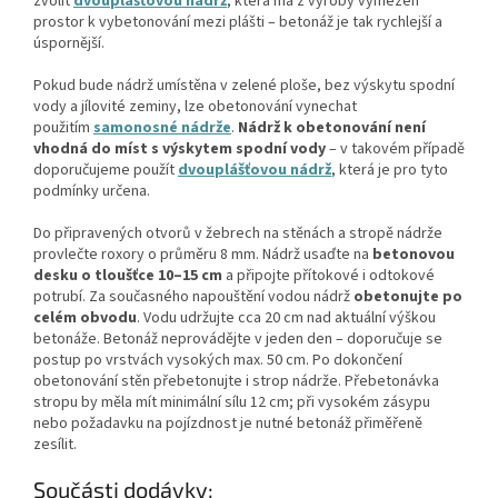
zvolit
dvouplášťovou nádrž
, která má z výroby vymezen
prostor k vybetonování mezi plášti – betonáž je tak rychlejší a
úspornější.
Pokud bude nádrž umístěna v zelené ploše, bez výskytu spodní
vody a jílovité zeminy, lze obetonování vynechat
použitím
samonosné nádrže
.
Nádrž k obetonování není
vhodná do míst s výskytem spodní vody
– v takovém případě
doporučujeme použít
dvouplášťovou nádrž
, která je pro tyto
podmínky určena.
Do připravených otvorů v žebrech na stěnách a stropě nádrže
provlečte roxory o průměru 8 mm. Nádrž usaďte na
betonovou
desku o tloušťce 10–15 cm
a připojte přítokové i odtokové
potrubí. Za současného napouštění vodou nádrž
obetonujte po
celém obvodu
. Vodu udržujte cca 20 cm nad aktuální výškou
betonáže. Betonáž neprovádějte v jeden den – doporučuje se
postup po vrstvách vysokých max. 50 cm. Po dokončení
obetonování stěn přebetonujte i strop nádrže. Přebetonávka
stropu by měla mít minimální sílu 12 cm; při vysokém zásypu
nebo požadavku na pojízdnost je nutné betonáž přiměřeně
zesílit.
Součásti dodávky: