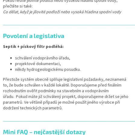
Pokud řešíte jílovité podloží nebo vysokou hladinu spodní vody,
přečtěte si také:
Co dělat, když je jílovité podloží nebo vysoká hladina spodní vody
______________________________________________________________
Povolení a legislativa
Septik + pískový filtr podléhá:
schválení vodoprávního úřadu,
projektové dokumentaci,
někdy hydrogeologickému posudku.
Přestože systém obecně splňuje legislativní požadavky, neznamená
to, že bude schválen v každé lokalitě. Doporučujeme před finálním
rozhodnutím ověřit podmínky na stavebním a vodoprávním
úřadu. Pokud máte již schválený projekt, doporučujeme držet se jeho
parametrů. Ve většině případů je možné použít jiného výrobce při
dodržení technických parametrů.
______________________________________________________________
Mini FAQ – nejčastější dotazy