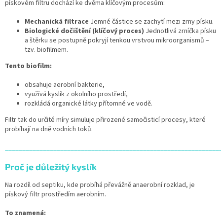
pískovém filtru dochází ke dvěma klíčovým procesům:
Mechanická filtrace
Jemné částice se zachytí mezi zrny písku.
Biologické dočištění (klíčový proces)
Jednotlivá zrníčka písku
a štěrku se postupně pokryjí tenkou vrstvou mikroorganismů –
tzv. biofilmem.
Tento biofilm:
obsahuje aerobní bakterie,
využívá kyslík z okolního prostředí,
rozkládá organické látky přítomné ve vodě.
Filtr tak do určité míry simuluje přirozené samočisticí procesy, které
probíhají na dně vodních toků.
______________________________________________________________
Proč je důležitý kyslík
Na rozdíl od septiku, kde probíhá převážně anaerobní rozklad, je
pískový filtr prostředím aerobním.
To znamená: