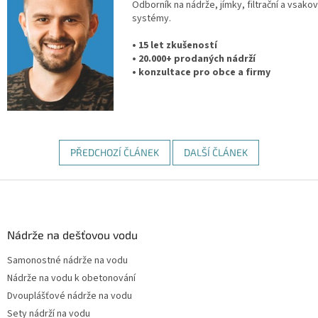
Odborník na nádrže, jímky, filtrační a vsakov
systémy.
• 15 let zkušeností
• 20.000+ prodaných nádrží
• konzultace pro obce a firmy
PŘEDCHOZÍ ČLÁNEK
DALŠÍ ČLÁNEK
Z
á
p
a
Nádrže na dešťovou vodu
t
Samonostné nádrže na vodu
í
Nádrže na vodu k obetonování
Dvouplášťové nádrže na vodu
Sety nádrží na vodu