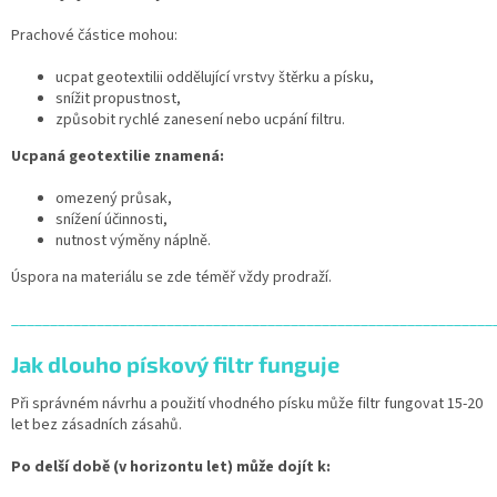
Prachové částice mohou:
ucpat geotextilii oddělující vrstvy štěrku a písku,
snížit propustnost,
způsobit rychlé zanesení nebo ucpání filtru.
Ucpaná geotextilie znamená:
omezený průsak,
snížení účinnosti,
nutnost výměny náplně.
Úspora na materiálu se zde téměř vždy prodraží.
______________________________________________________________
Jak dlouho pískový filtr funguje
Při správném návrhu a použití vhodného písku může filtr fungovat 15-20
let bez zásadních zásahů.
Po delší době (v horizontu let) může dojít k: