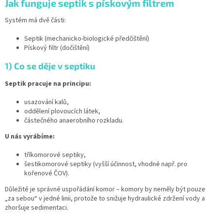
Jak funguje septik s pískovým filtrem
Systém má dvě části:
Septik (mechanicko-biologické předčištění)
Pískový filtr (dočištění)
1) Co se děje v septiku
Septik pracuje na principu:
usazování kalů,
oddělení plovoucích látek,
částečného anaerobního rozkladu.
U nás vyrábíme:
tříkomorové septiky,
šestikomorové septiky (vyšší účinnost, vhodné např. pro
kořenové ČOV).
Důležité je správné uspořádání komor – komory by neměly být pouze
„za sebou“ v jedné linii, protože to snižuje hydraulické zdržení vody a
zhoršuje sedimentaci.