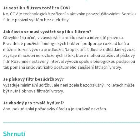
Je septik s filtrem totéž co ČOV?
Ne. ČOV je technologické zařízení s aktivním provzdušňováním. Septik +
filtr je pasivní systém bez elektřiny.
Jak často se musí vyvážet septik s filtrem?
Obvykle 1× ročně, v závislosti na počtu osob a intenzitě provozu.
Pravidelné používání biologických bakterií podporuje rozklad kalů a
může interval vývozu prodloužit. Naopak příliš dlouhé odkládání vývozu
zvyšuje množství nerozložených látek, které mohou zatěžovat pískový
filtr. Rozumně nastavený interval vývozu spolu s biologickou podporou
tak pomáhá snižovat riziko postupného zanášení filtrační vrstvy.
Je pískový filtr bezúdržbový?
Vyžaduje minimální údržbu, ale není zcela bezobslužný. Po letech může
být nutná obnova filtrační vrstvy.
Je vhodný pro trvalé bydlení?
Ano, pokud splní požadavky úřadu a je správně navržen.
______________________________________________________________
Shrnutí