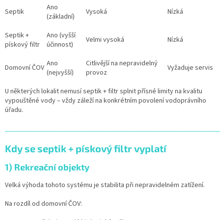
Ano
Septik
Vysoká
Nízká
(základní)
Septik +
Ano (vyšší
Velmi vysoká
Nízká
pískový filtr
účinnost)
Ano
Citlivější na nepravidelný
Domovní ČOV
Vyžaduje servis
(nejvyšší)
provoz
U některých lokalit nemusí septik + filtr splnit přísné limity na kvalitu
vypouštěné vody – vždy záleží na konkrétním povolení vodoprávního
úřadu.
______________________________________________________________
Kdy se septik + pískový filtr vyplatí
1) Rekreační objekty
Velká výhoda tohoto systému je stabilita při nepravidelném zatížení.
Na rozdíl od domovní ČOV: