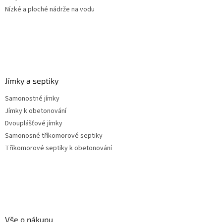
Nízké a ploché nádrže na vodu
Jímky a septiky
Samonostné jímky
Jímky k obetonování
Dvouplášťové jímky
Samonosné tříkomorové septiky
Tříkomorové septiky k obetonování
Vše o nákupu