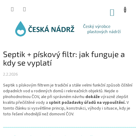
Přejít
na
NÁKUP
obsah
KOŠÍK
Septik + pískový filtr: jak funguje a
kdy se vyplatí
2.2.2026
Septik s pískovým filtrem je tradiční a stále velmi funkční způsob čištění
odpadních vod u rodinných domů i rekreačních objektů. Nejde o
plnohodnotnou ČOV, ale při správném návrhu
dokáže
výrazně zlepšit
kvalitu přečištěné vody a
splnit požadavky úřadů na vypouštění.
V
tomto článku si vysvětlíme princip, konstrukci, výhody i situace, kdy je
toto řešení vhodnější než domovní ČOV.
______________________________________________________________