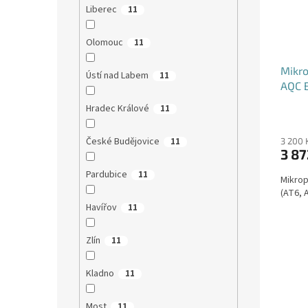
Liberec
11
Olomouc
11
Mikro
Ústí nad Labem
11
AQC 
Hradec Králové
11
České Budějovice
11
3 200 
3 87
Pardubice
11
Mikrop
(AT6, 
Havířov
11
Zlín
11
Kladno
11
Most
11