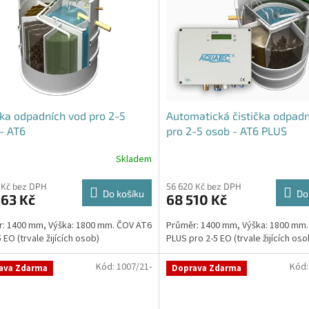
čka odpadních vod pro 2-5
Automatická čistička odpadn
- AT6
pro 2-5 osob - AT6 PLUS
Skladem
rné
Průměrné
cení
hodnocení
ktu
produktu
 Kč bez DPH
56 620 Kč bez DPH
Do košíku
Do
463 Kč
68 510 Kč
je
4,7
: 1400 mm, Výška: 1800 mm. ČOV AT6
Průměr: 1400 mm, Výška: 1800 mm
z
 EO (trvale žijících osob)
PLUS pro 2-5 EO (trvale žijících oso
5
ček.
hvězdiček.
Kód:
1007/21-
Kód
ava Zdarma
Doprava Zdarma