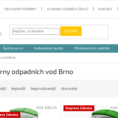
OBCHODNÍ PODMÍNKY
OCHRANA OSOBNÍCH ÚDAJŮ
KONTAKT
HLEDAT
Šachty na vrt
Vodoměrné šachty
Příslušenství k nádržím
h vod Brno
írny odpadních vod Brno
nější
Nejdražší
Nejprodávanější
Abecedně
Kód:
1001/21-
Kód
Doprava Zdarma
ava Zdarma