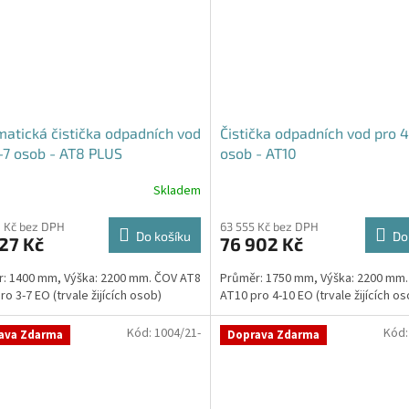
atická čistička odpadních vod
Čistička odpadních vod pro 4
-7 osob - AT8 PLUS
osob - AT10
Skladem
Průměrné
hodnocení
produktu
 Kč bez DPH
63 555 Kč bez DPH
Do košíku
Do
27 Kč
76 902 Kč
je
4,7
: 1400 mm, Výška: 2200 mm. ČOV AT8
Průměr: 1750 mm, Výška: 2200 mm
z
o 3-7 EO (trvale žijících osob)
AT10 pro 4-10 EO (trvale žijících os
5
hvězdiček.
Kód:
1004/21-
Kód
ava Zdarma
Doprava Zdarma