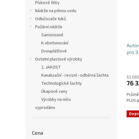
Pískové filtry
Nádrže na pitnou vodu
Odlučovače tuků
Požární nádrže
Samonosné
K obetonování
Autom
Dvouplášťové
pro 3
Ostatní plastové výrobky
2. JAKOST
Kanalizační - revizní - odběrná šachta
63 080
76 3
Technologické šachty
Úkapové vany
Průměr
Výrobky na míru
PLUS pr
vyprodáno
Dopr
Cena