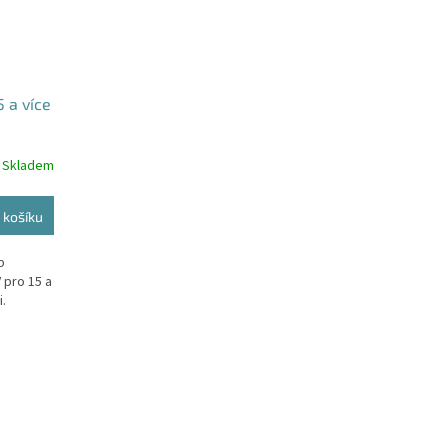
5 a více
Skladem
 košíku
b
 pro 15 a
.