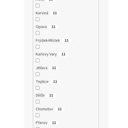
Karviná
11
Opava
11
Frýdek-Místek
11
Karlovy Vary
11
Jihlava
11
Teplice
11
Děčín
11
Chomutov
11
Přerov
11