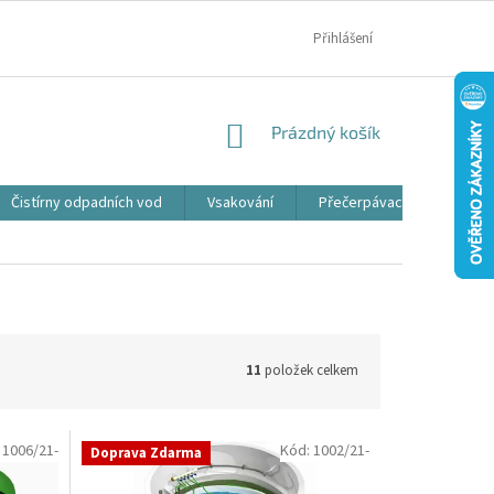
MOJE OBJEDNÁVKA
Přihlášení
NÁKUPNÍ
Prázdný košík
KOŠÍK
Čistírny odpadních vod
Vsakování
Přečerpávací jímky
11
položek celkem
:
1006/21-
Kód:
1002/21-
Doprava Zdarma