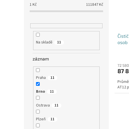
1
Kč
111847
Kč
Čisti
osob 
Na skladě
11
záznam
72 580
87 8
Praha
11
Průměr
AT12 p
Brno
11
Ostrava
11
Plzeň
11