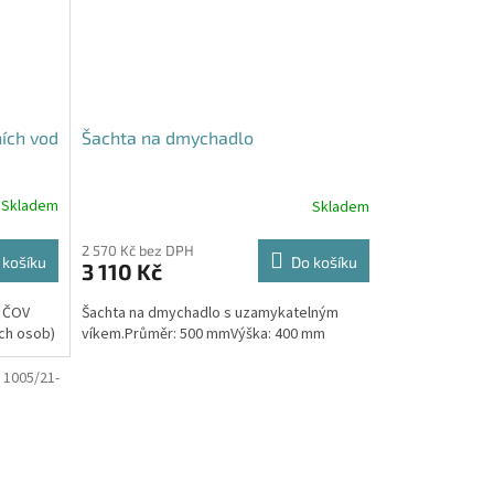
ích vod
Šachta na dmychadlo
Skladem
Skladem
Průměrné
hodnocení
produktu
2 570 Kč bez DPH
 košíku
Do košíku
3 110 Kč
je
5,0
. ČOV
Šachta na dmychadlo s uzamykatelným
z
ích osob)
víkem.Průměr: 500 mmVýška: 400 mm
5
hvězdiček.
:
1005/21-