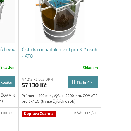
ích vod
Čistička odpadních vod pro 3-7 osob
- AT8
Skladem
Skladem
47 215 Kč bez DPH
 košíku
Do košíku
57 130 Kč
. ČOV AT6
Průměr: 1400 mm, Výška: 2200 mm. ČOV AT8
b)
pro 3-7 EO (trvale žijících osob)
:
1003/21-
Kód:
1009/21-
Doprava Zdarma