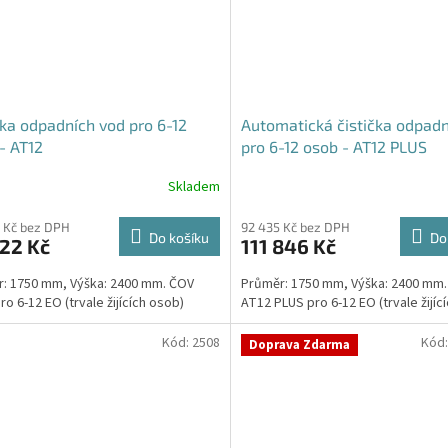
čka odpadních vod pro 6-12
Automatická čistička odpadn
- AT12
pro 6-12 osob - AT12 PLUS
Skladem
Průměrné
hodnocení
produktu
 Kč bez DPH
92 435 Kč bez DPH
Do košíku
Do
22 Kč
111 846 Kč
je
5,0
: 1750 mm, Výška: 2400 mm. ČOV
Průměr: 1750 mm, Výška: 2400 mm
z
ro 6-12 EO (trvale žijících osob)
AT12 PLUS pro 6-12 EO (trvale žijíc
5
hvězdiček.
Kód:
2508
Kód
Doprava Zdarma