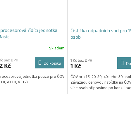
procesorová řídící jednotka
Čistička odpadních vod pro 1
Basic
osob
Skladem
Průměrné
hodnocení
produktu
Kč bez DPH
1 Kč bez DPH
Do košíku
Do
2 Kč
1 Kč
je
5,0
rocesorová jednotka pouze pro ČOV
ČOV pro 15. 20. 30, 40 nebo 50 oso
z
AT8, AT10, AT12)
Závaznou cenovou nabídku na ČOV
5
více osob připravíme po konzultaci
hvězdiček.
O
v
l
á
d
a