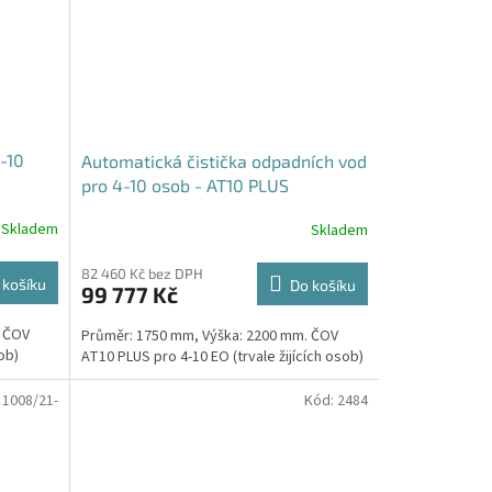
-10
Automatická čistička odpadních vod
pro 4-10 osob - AT10 PLUS
Skladem
Skladem
82 460 Kč bez DPH
 košíku
Do košíku
99 777 Kč
. ČOV
Průměr: 1750 mm, Výška: 2200 mm. ČOV
ob)
AT10 PLUS pro 4-10 EO (trvale žijících osob)
:
1008/21-
Kód:
2484