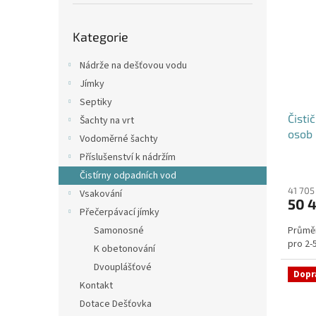
p
i
r
a
Přeskočit
s
o
n
Kategorie
kategorie
p
d
e
r
u
l
Nádrže na dešťovou vodu
o
k
Jímky
d
t
Septiky
u
ů
Čisti
k
Šachty na vrt
osob 
t
Vodoměrné šachty
ů
Příslušenství k nádržím
Průmě
Čistírny odpadních vod
hodno
produ
41 705
Vsakování
50 
je
Přečerpávací jímky
4,4
Samonosné
Průměr
z
pro 2-5
5
K obetonování
hvězdi
Dvouplášťové
Dopr
Kontakt
Dotace Dešťovka