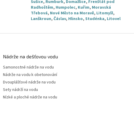
Sušice
,
Rumburk
,
Domažlice
,
Frenštát pod
Radhoštěm
,
Humpolec
,
Kuřim
,
Moravská
Třebová
,
Nové Město na Moravě
,
Litomyšl
,
Lanškroun
,
Čáslav
,
Hlinsko
,
Studénka
,
Litovel
Z
á
p
a
Nádrže na dešťovou vodu
t
Samonostné nádrže na vodu
í
Nádrže na vodu k obetonování
Dvouplášťové nádrže na vodu
Sety nádrží na vodu
Nízké a ploché nádrže na vodu