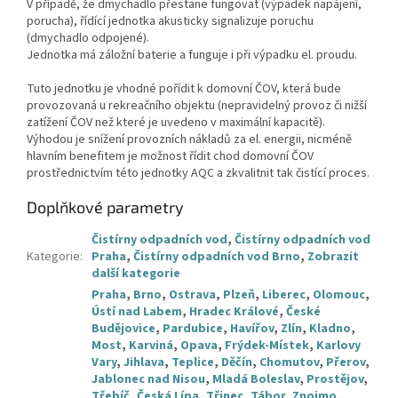
V případě, že dmychadlo přestane fungovat (výpadek napájení,
porucha), řídící jednotka akusticky signalizuje poruchu
(dmychadlo odpojené).
Jednotka má záložní baterie a funguje i při výpadku el. proudu.
Tuto jednotku je vhodné pořídit k domovní ČOV, která bude
provozovaná u rekreačního objektu (nepravidelný provoz či nižší
zatížení ČOV než které je uvedeno v maximální kapacitě).
Výhodou je snížení provozních nákladů za el. energii, nicméně
hlavním benefitem je možnost řídit chod domovní ČOV
prostřednictvím této jednotky AQC a zkvalitnit tak čistící proces.
Doplňkové parametry
Čistírny odpadních vod
,
Čistírny odpadních vod
Kategorie
:
Praha
,
Čistírny odpadních vod Brno
,
Zobrazit
další kategorie
Praha
,
Brno
,
Ostrava
,
Plzeň
,
Liberec
,
Olomouc
,
Ústí nad Labem
,
Hradec Králové
,
České
Budějovice
,
Pardubice
,
Havířov
,
Zlín
,
Kladno
,
Most
,
Karviná
,
Opava
,
Frýdek-Místek
,
Karlovy
Vary
,
Jihlava
,
Teplice
,
Děčín
,
Chomutov
,
Přerov
,
Jablonec nad Nisou
,
Mladá Boleslav
,
Prostějov
,
Třebíč
,
Česká Lípa
,
Třinec
,
Tábor
,
Znojmo
,