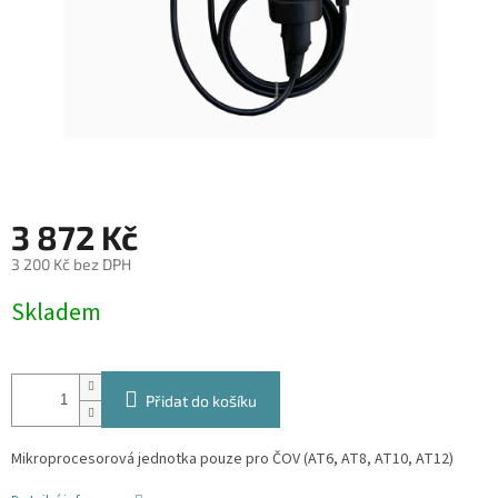
3 872 Kč
3 200 Kč bez DPH
Měrná
Skladem
cena:
Přidat do košíku
Mikroprocesorová jednotka pouze pro ČOV (AT6, AT8, AT10, AT12)