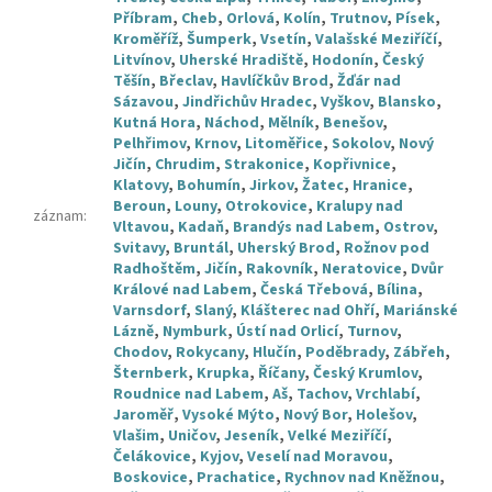
Příbram
,
Cheb
,
Orlová
,
Kolín
,
Trutnov
,
Písek
,
Kroměříž
,
Šumperk
,
Vsetín
,
Valašské Meziříčí
,
Litvínov
,
Uherské Hradiště
,
Hodonín
,
Český
Těšín
,
Břeclav
,
Havlíčkův Brod
,
Žďár nad
Sázavou
,
Jindřichův Hradec
,
Vyškov
,
Blansko
,
Kutná Hora
,
Náchod
,
Mělník
,
Benešov
,
Pelhřimov
,
Krnov
,
Litoměřice
,
Sokolov
,
Nový
Jičín
,
Chrudim
,
Strakonice
,
Kopřivnice
,
Klatovy
,
Bohumín
,
Jirkov
,
Žatec
,
Hranice
,
Beroun
,
Louny
,
Otrokovice
,
Kralupy nad
záznam
:
Vltavou
,
Kadaň
,
Brandýs nad Labem
,
Ostrov
,
Svitavy
,
Bruntál
,
Uherský Brod
,
Rožnov pod
Radhoštěm
,
Jičín
,
Rakovník
,
Neratovice
,
Dvůr
Králové nad Labem
,
Česká Třebová
,
Bílina
,
Varnsdorf
,
Slaný
,
Klášterec nad Ohří
,
Mariánské
Lázně
,
Nymburk
,
Ústí nad Orlicí
,
Turnov
,
Chodov
,
Rokycany
,
Hlučín
,
Poděbrady
,
Zábřeh
,
Šternberk
,
Krupka
,
Říčany
,
Český Krumlov
,
Roudnice nad Labem
,
Aš
,
Tachov
,
Vrchlabí
,
Jaroměř
,
Vysoké Mýto
,
Nový Bor
,
Holešov
,
Vlašim
,
Uničov
,
Jeseník
,
Velké Meziříčí
,
Čelákovice
,
Kyjov
,
Veselí nad Moravou
,
Boskovice
,
Prachatice
,
Rychnov nad Kněžnou
,