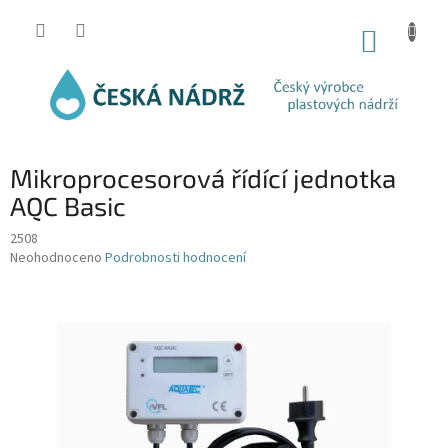
Přejít
na
NÁKUP
obsah
KOŠÍK
Mikroprocesorová řídící jednotka
AQC Basic
2508
Průměrné
Neohodnoceno
Podrobnosti hodnocení
hodnocení
produktu
je
0,0
z
5
hvězdiček.