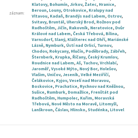
Klatovy
,
Bohumín
,
Jirkov
,
Žatec
,
Hranice
,
Beroun
,
Louny
,
Otrokovice
,
Kralupy nad
záznam
:
Vltavou
,
Kadaň
,
Brandýs nad Labem
,
Ostrov
,
Svitavy
,
Bruntál
,
Uherský Brod
,
Rožnov pod
Radhoštěm
,
Jičín
,
Rakovník
,
Neratovice
,
Dvůr
Králové nad Labem
,
Česká Třebová
,
Bílina
,
Varnsdorf
,
Slaný
,
Klášterec nad Ohří
,
Mariánské
Lázně
,
Nymburk
,
Ústí nad Orlicí
,
Turnov
,
Chodov
,
Rokycany
,
Hlučín
,
Poděbrady
,
Zábřeh
,
Šternberk
,
Krupka
,
Říčany
,
Český Krumlov
,
Roudnice nad Labem
,
Aš
,
Tachov
,
Vrchlabí
,
Jaroměř
,
Vysoké Mýto
,
Nový Bor
,
Holešov
,
Vlašim
,
Uničov
,
Jeseník
,
Velké Meziříčí
,
Čelákovice
,
Kyjov
,
Veselí nad Moravou
,
Boskovice
,
Prachatice
,
Rychnov nad Kněžnou
,
Sušice
,
Rumburk
,
Domažlice
,
Frenštát pod
Radhoštěm
,
Humpolec
,
Kuřim
,
Moravská
Třebová
,
Nové Město na Moravě
,
Litomyšl
,
Lanškroun
,
Čáslav
,
Hlinsko
,
Studénka
,
Litovel
Z
á