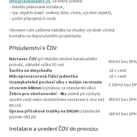
info@ceskanadrz.cz
, ve které uveďte:
– lokalitu plánované instalace,
– typ objektu (např. rodinný dům, chata, výrobní objekt),
– počet připojených osob.
Obratem vám zašleme nabídku na vhodný výrobek včetně
kontaktu na doporučeného projektanta.
Příslušenství k ČOV:
Nástavec ČOV
(při hlubším uložení kanalizačního
850 Kč bez DPH
potrubí, základní výška 50 cm)
Šachta na dmychadlo
Již v ceně
Mikroprocesorová řídící jednotka
Již v ceně
Uzamykatelné pochozí víko s malým servisním
5 200 Kč bez D
otvorem 640mm
(výměnou za standardní víko)
Žebra pro obetonování - 4ks
(nutné při výskytu
spodní vody nebo dodatečném nastavení o více než
950 Kč bez DPH
60 cm)
Úprava přítokové trubky na DN160
(standardní
380 Kč bez DPH
průměr DN125)
Instalace a uvedení ČOV do provozu: