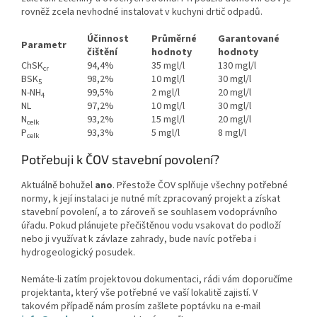
rovněž zcela nevhodné instalovat v kuchyni drtič odpadů.
Účinnost
Průměrné
Garantované
Parametr
čištění
hodnoty
hodnoty
ChSK
94,4%
35 mgl/l
130 mgl/l
cr
BSK
98,2%
10 mgl/l
30 mgl/l
5
N-NH
99,5%
2 mgl/l
20 mgl/l
4
NL
97,2%
10 mgl/l
30 mgl/l
N
93,2%
15 mgl/l
20 mgl/l
celk
P
93,3%
5 mgl/l
8 mgl/l
celk
Potřebuji k ČOV stavební povolení?
Aktuálně bohužel
ano
. Přestože ČOV splňuje všechny potřebné
normy, k její instalaci je nutné mít zpracovaný projekt a získat
stavební povolení, a to zároveň se souhlasem vodoprávního
úřadu. Pokud plánujete přečištěnou vodu vsakovat do podloží
nebo ji využívat k závlaze zahrady, bude navíc potřeba i
hydrogeologický posudek.
Nemáte-li zatím projektovou dokumentaci, rádi vám doporučíme
projektanta, který vše potřebné ve vaší lokalitě zajistí. V
takovém případě nám prosím zašlete poptávku na e-mail