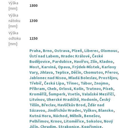
Výška
1800
[mm]
:
Výška
nátoku
1300
[mm]
:
Výška
odtoku
1150
[mm]
:
Praha
,
Brno
,
Ostrava
,
Plzeň
,
Liberec
,
Olomouc
,
Ústí nad Labem
,
Hradec Králové
,
České
Budějovice
,
Pardubice
,
Havířov
,
Zlín
,
Kladno
,
Most
,
Karviná
,
Opava
,
Frýdek-Místek
,
Karlovy
Vary
,
Jihlava
,
Teplice
,
Děčín
,
Chomutov
,
Přerov
,
Jablonec nad Nisou
,
Mladá Boleslav
,
Prostějov
,
Třebíč
,
Česká Lípa
,
Třinec
,
Tábor
,
Znojmo
,
Příbram
,
Cheb
,
Orlová
,
Kolín
,
Trutnov
,
Písek
,
Kroměříž
,
Šumperk
,
Vsetín
,
Valašské Meziříčí
,
Litvínov
,
Uherské Hradiště
,
Hodonín
,
Český
Těšín
,
Břeclav
,
Havlíčkův Brod
,
Žďár nad
Sázavou
,
Jindřichův Hradec
,
Vyškov
,
Blansko
,
Kutná Hora
,
Náchod
,
Mělník
,
Benešov
,
Pelhřimov
,
Krnov
,
Litoměřice
,
Sokolov
,
Nový
Jičín
,
Chrudim
,
Strakonice
,
Kopřivnice
,