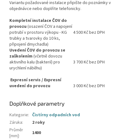
Variantu požadované instalace připište do poznámky v
objednávce nebo doplňte telefonicky.
Kompletní instalace ČOV
do
provozu
(osazení ČOV a napojení
potrubí v prostoru výkopu - KG
4 500 Kč bez DPH
trubky a tvarovky do 10 ks,
připojení dmychadla)
Uvedení ČOV do provozu se
zaškolením
(včetně dovozu
aktivního kalu (bakterií) pro
3 700 Kč bez DPH
urychlení náběhu)
Expresní servis / Expresní
uvedení do provozu
3 000 Kč bez DPH
Doplňkové parametry
Kategorie
:
Čistírny odpadních vod
Záruka
:
2 roky
Průměr
1400
[mm]
: