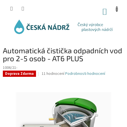
Přejít
na
NÁKUP
obsah
KOŠÍK
Automatická čistička odpadních vod
pro 2-5 osob - AT6 PLUS
1006/21-
Průměrné
11 hodnocení
Podrobnosti hodnocení
Doprava Zdarma
hodnocení
produktu
je
4,7
z
5
hvězdiček.