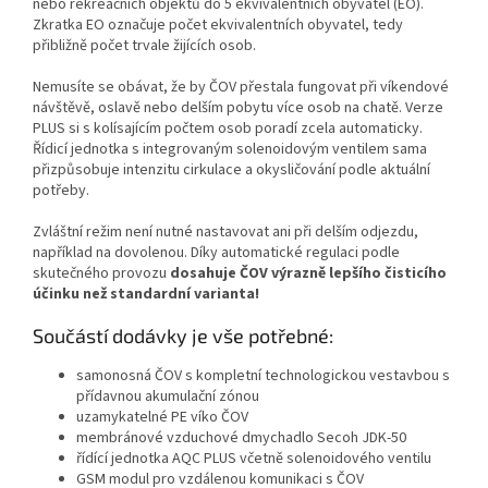
nebo rekreačních objektů do 5 ekvivalentních obyvatel (EO).
Zkratka EO označuje počet ekvivalentních obyvatel, tedy
přibližně počet trvale žijících osob.
Nemusíte se obávat, že by ČOV přestala fungovat při víkendové
návštěvě, oslavě nebo delším pobytu více osob na chatě. Verze
PLUS si s kolísajícím počtem osob poradí zcela automaticky.
Řídicí jednotka s integrovaným solenoidovým ventilem sama
přizpůsobuje intenzitu cirkulace a okysličování podle aktuální
potřeby.
Zvláštní režim není nutné nastavovat ani při delším odjezdu,
například na dovolenou. Díky automatické regulaci podle
skutečného provozu
dosahuje ČOV výrazně lepšího čisticího
účinku než standardní varianta!
Součástí dodávky je vše potřebné:
samonosná ČOV s kompletní technologickou vestavbou s
přídavnou akumulační zónou
uzamykatelné PE víko ČOV
membránové vzduchové dmychadlo Secoh JDK-50
řídící jednotka AQC PLUS včetně solenoidového ventilu
GSM modul pro vzdálenou komunikaci s ČOV