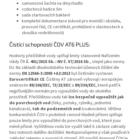
samonosná šachta na dmychadlo
vzduchová hadice 5m
sada startovacích bakterií
kompletní dokumentace (návod pro montáž i obsluhu,
provozní řád, CE certifikát, prohlášení o vlastnostech a
zkouška vodotěsnosti)
Čistící schopnosti ČOV AT6 PLUS:
Hodnoty přečištěné vody splňují limity stanovené Nařízením
vlády ČR
č. 401/2015 Sb.
i
NV č. 57/2016 Sb
., stejně jako normy
EU. Na základě dlouhodobého testování účinnosti čištění dle
normy
EN 12566-3:2005 +A2:2013
byl čistírnám vystaven
Eurocertifikát CE
. Čistírny AT zároveň vyhovují i evropským
směrnicím
89/106/EEC
,
73/23/EEC
a
89/336/EEC
, které patří k
nejpřísnějším normám pro vypouštění vody do okolního
prostředí. Přečištěnou vodu tak
lze bezpečně vypouštět jak
do povrchových vod
(řeky, potoky, rybníky, jednotná
kanalizace),
tak do podzemních vod
(vsakováním). Většina
konkurenčních ČOV v podobné cenové hladině přitom splňuje
pouze limity pro vypouštění do povrchových vod, které jsou
méně přísné. Vyčištěnou vodu lze využít také k závlaze zahrady
bez nutnosti dalšího dočištění. Nedoporučujeme ji však používat k
zalévání zeleniny a ovocných stromů. Při použití domovní ČOV je