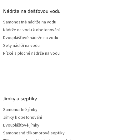
p
a
Nádrže na dešťovou vodu
t
Samonostné nádrže na vodu
í
Nádrže na vodu k obetonování
Dvouplášťové nádrže na vodu
Sety nádrží na vodu
Nízké a ploché nádrže na vodu
Jímky a septiky
Samonostné jímky
Jímky k obetonování
Dvouplášťové jímky
Samonosné tříkomorové septiky