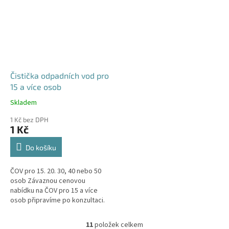
Čistička odpadních vod pro
15 a více osob
Skladem
Průměrné
hodnocení
1 Kč bez DPH
produktu
1 Kč
je
5,0
Do košíku
z
5
ČOV pro 15. 20. 30, 40 nebo 50
hvězdiček.
osob Závaznou cenovou
nabídku na ČOV pro 15 a více
osob připravíme po konzultaci.
11
položek celkem