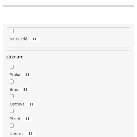
u
k
t
ů
Na skladě
11
záznam
Praha
11
Brno
11
Ostrava
11
Plzeň
11
Liberec
11