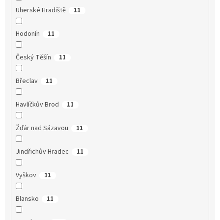
Uherské Hradiště
11
Hodonín
11
Český Těšín
11
Břeclav
11
Havlíčkův Brod
11
Žďár nad Sázavou
11
Jindřichův Hradec
11
Vyškov
11
Blansko
11