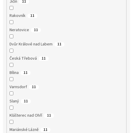
Jičín
11
Rakovník
11
Neratovice
11
Dvůr Králové nad Labem
11
Česká Třebová
11
Bílina
11
Varnsdorf
11
Slaný
11
Klášterec nad Ohří
11
Mariánské Lázně
11