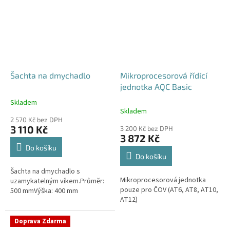
Šachta na dmychadlo
Mikroprocesorová řídící
jednotka AQC Basic
Skladem
Průměrné
Skladem
hodnocení
2 570 Kč bez DPH
produktu
3 110 Kč
3 200 Kč bez DPH
je
3 872 Kč
5,0
Do košíku
z
Do košíku
5
Šachta na dmychadlo s
hvězdiček.
Mikroprocesorová jednotka
uzamykatelným víkem.Průměr:
pouze pro ČOV (AT6, AT8, AT10,
500 mmVýška: 400 mm
AT12)
Doprava Zdarma