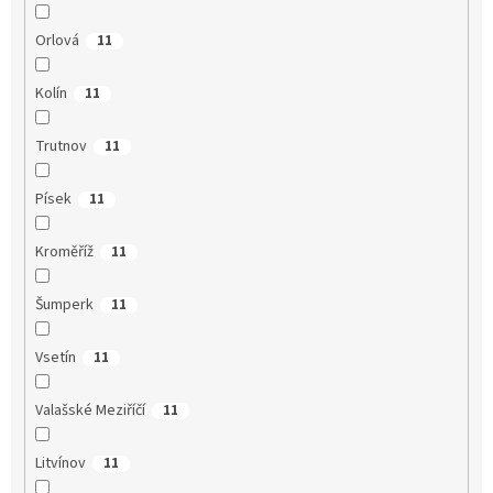
Orlová
11
Kolín
11
Trutnov
11
Písek
11
Kroměříž
11
Šumperk
11
Vsetín
11
Valašské Meziříčí
11
Litvínov
11