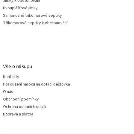
Jímky k obetonování
Dvouplášťové jímky
Samonosné tříkomorové septiky
Tříkomorové septiky k obetonování
Vše o nákupu
Kontakty
Posouzení nároku na dotaci dešťovka
O nás
Obchodní podmínky
Ochrana osobních údajů
Doprava a platba