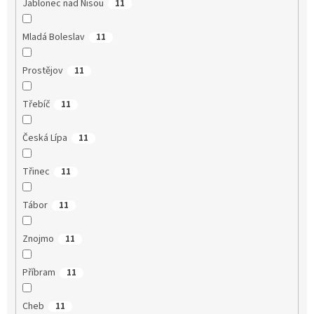
Jablonec nad Nisou
11
Mladá Boleslav
11
Prostějov
11
Třebíč
11
Česká Lípa
11
Třinec
11
Tábor
11
Znojmo
11
Příbram
11
Cheb
11