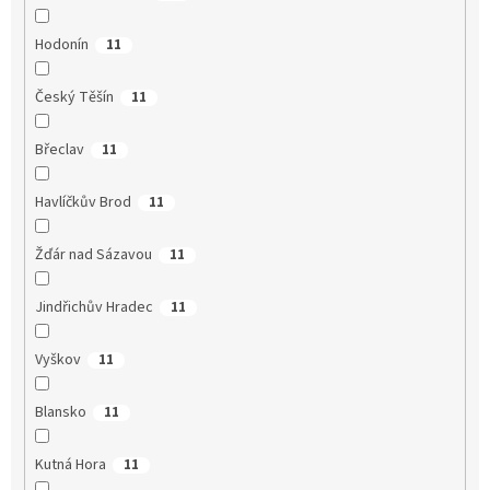
Hodonín
11
Český Těšín
11
Břeclav
11
Havlíčkův Brod
11
Žďár nad Sázavou
11
Jindřichův Hradec
11
Vyškov
11
Blansko
11
Kutná Hora
11