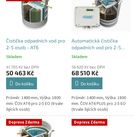
p
i
s
p
r
o
d
Čistička odpadních vod pro
Automatická čistička
u
2-5 osob - AT6
odpadních vod pro 2-5
k
osob - AT6 PLUS
Skladem
Skladem
Průměrné
Průměrné
t
hodnocení
hodnocení
ů
41 705 Kč bez DPH
56 620 Kč bez DPH
produktu
produktu
50 463 Kč
68 510 Kč
je
je
4,4
4,7
Do košíku
Do košíku
z
z
5
5
Průměr: 1400 mm, Výška: 1800
Průměr: 1400 mm, Výška: 1800
hvězdiček.
hvězdiček.
mm. ČOV AT6 pro 2-5 EO (trvale
mm. ČOV AT6 PLUS pro 2-5 EO
žijících osob)
(trvale žijících osob)
Doprava Zdarma
Doprava Zdarma