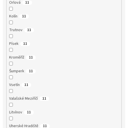
Orlová
11
Kolín
11
Trutnov
11
Písek
11
Kroměříž
11
Šumperk
11
Vsetín
11
Valašské Meziříčí
11
Litvínov
11
Uherské Hradiště
11