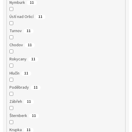
Nymburk
11
Ústí nad Orlicí
11
Turnov
11
Chodov
11
Rokycany
11
Hlučín
11
Poděbrady
11
Zábřeh
11
Šternberk
11
Krupka
11