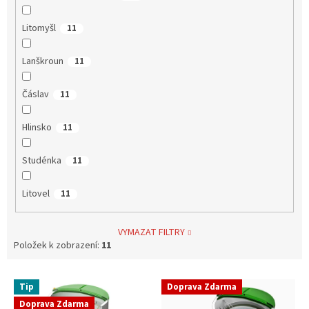
Litomyšl
11
Lanškroun
11
Čáslav
11
Hlinsko
11
Studénka
11
Litovel
11
VYMAZAT FILTRY
Položek k zobrazení:
11
V
Tip
Doprava Zdarma
ý
Doprava Zdarma