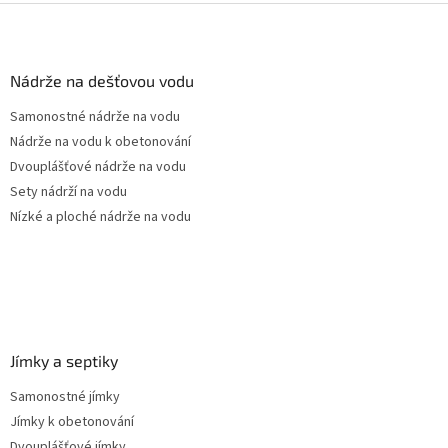
l
Z
á
á
d
p
a
a
Nádrže na dešťovou vodu
c
t
í
Samonostné nádrže na vodu
í
p
Nádrže na vodu k obetonování
r
v
Dvouplášťové nádrže na vodu
k
Sety nádrží na vodu
y
Nízké a ploché nádrže na vodu
v
ý
p
i
s
u
Jímky a septiky
Samonostné jímky
Jímky k obetonování
Dvouplášťové jímky