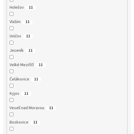
Holešov
11
Vlašim
11
Uničov
11
Jeseník
11
Velké Meziříčí
11
Čelákovice
11
Kyjov
11
Veselí nad Moravou
11
Boskovice
11