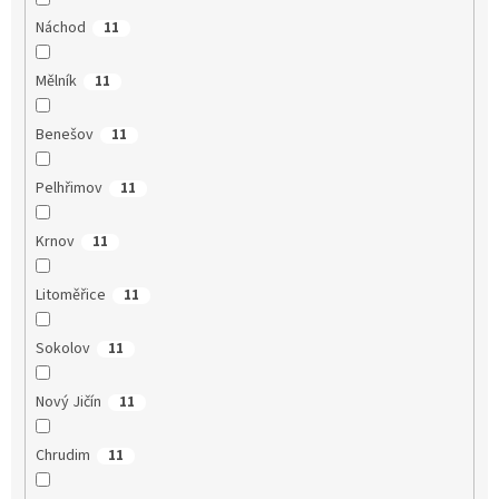
Náchod
11
Mělník
11
Benešov
11
Pelhřimov
11
Krnov
11
Litoměřice
11
Sokolov
11
Nový Jičín
11
Chrudim
11