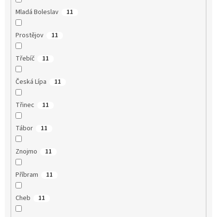
Mladá Boleslav
11
Prostějov
11
Třebíč
11
Česká Lípa
11
Třinec
11
Tábor
11
Znojmo
11
Příbram
11
Cheb
11