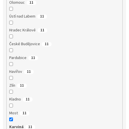
Olomouc
11
Ústí nad Labem
11
Hradec Králové
11
České Budějovice
11
Pardubice
11
Havířov
11
Zlín
11
Kladno
11
Most
11
Karviná
11