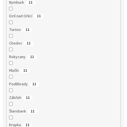
Nymburk
11
Ústí nad Orlicí
11
Turnov
11
Chodov
11
Rokycany
11
Hlučín
11
Poděbrady
11
Zábřeh
11
Šternberk
11
Krupka
11