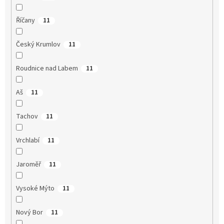
Říčany
11
Český Krumlov
11
Roudnice nad Labem
11
Aš
11
Tachov
11
Vrchlabí
11
Jaroměř
11
Vysoké Mýto
11
Nový Bor
11