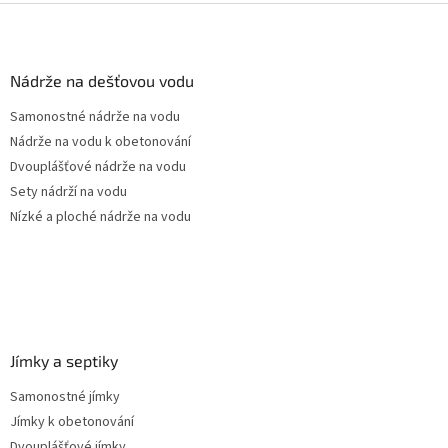
l
Z
á
á
d
p
a
a
Nádrže na dešťovou vodu
c
t
í
Samonostné nádrže na vodu
í
p
Nádrže na vodu k obetonování
r
v
Dvouplášťové nádrže na vodu
k
Sety nádrží na vodu
y
Nízké a ploché nádrže na vodu
v
ý
p
i
s
u
Jímky a septiky
Samonostné jímky
Jímky k obetonování
Dvouplášťové jímky