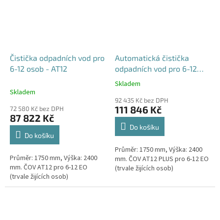
Čistička odpadních vod pro
Automatická čistička
6-12 osob - AT12
odpadních vod pro 6-12
osob - AT12 PLUS
Skladem
Průměrné
Skladem
hodnocení
92 435 Kč bez DPH
produktu
111 846 Kč
72 580 Kč bez DPH
je
87 822 Kč
5,0
Do košíku
z
Do košíku
5
Průměr: 1750 mm, Výška: 2400
hvězdiček.
Průměr: 1750 mm, Výška: 2400
mm. ČOV AT12 PLUS pro 6-12 EO
mm. ČOV AT12 pro 6-12 EO
(trvale žijících osob)
(trvale žijících osob)