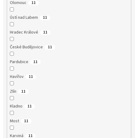
Olomouc
11
Ústí nad Labem
11
Hradec Králové
11
České Budějovice
11
Pardubice
11
Havířov
11
Zlín
11
Kladno
11
Most
11
Karviná
11