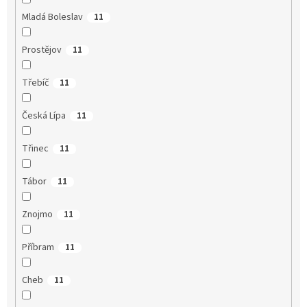
Mladá Boleslav
11
Prostějov
11
Třebíč
11
Česká Lípa
11
Třinec
11
Tábor
11
Znojmo
11
Příbram
11
Cheb
11