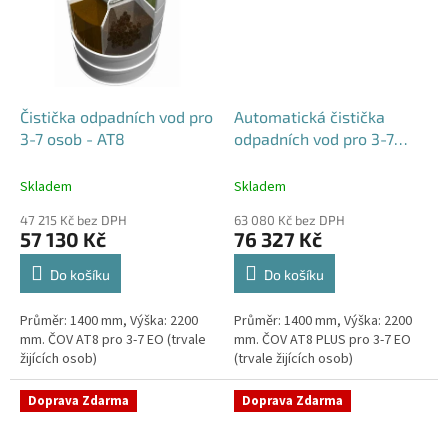
Čistička odpadních vod pro
Automatická čistička
3-7 osob - AT8
odpadních vod pro 3-7
osob - AT8 PLUS
Skladem
Skladem
47 215 Kč bez DPH
63 080 Kč bez DPH
57 130 Kč
76 327 Kč
Do košíku
Do košíku
Průměr: 1400 mm, Výška: 2200
Průměr: 1400 mm, Výška: 2200
mm. ČOV AT8 pro 3-7 EO (trvale
mm. ČOV AT8 PLUS pro 3-7 EO
žijících osob)
(trvale žijících osob)
Doprava Zdarma
Doprava Zdarma