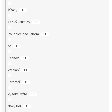
Říčany
11
Český Krumlov
11
Roudnice nad Labem
11
Aš
11
Tachov
11
Vrchlabí
11
Jaroměř
11
Vysoké Mýto
11
Nový Bor
11