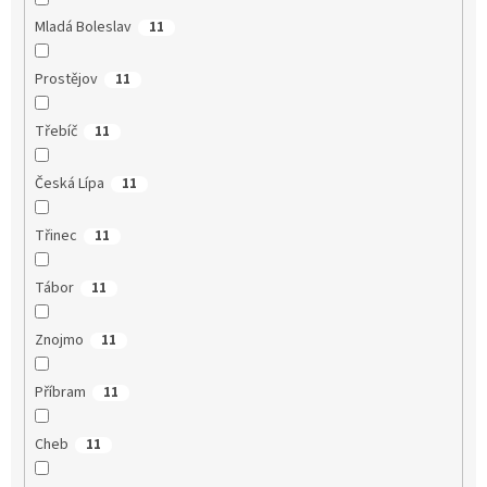
Mladá Boleslav
11
Prostějov
11
Třebíč
11
Česká Lípa
11
Třinec
11
Tábor
11
Znojmo
11
Příbram
11
Cheb
11