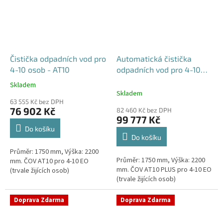
Čistička odpadních vod pro
Automatická čistička
4-10 osob - AT10
odpadních vod pro 4-10
osob - AT10 PLUS
Skladem
Průměrné
Skladem
hodnocení
63 555 Kč bez DPH
produktu
76 902 Kč
82 460 Kč bez DPH
je
99 777 Kč
4,7
Do košíku
z
Do košíku
5
Průměr: 1750 mm, Výška: 2200
hvězdiček.
Průměr: 1750 mm, Výška: 2200
mm. ČOV AT10 pro 4-10 EO
mm. ČOV AT10 PLUS pro 4-10 EO
(trvale žijících osob)
(trvale žijících osob)
Doprava Zdarma
Doprava Zdarma