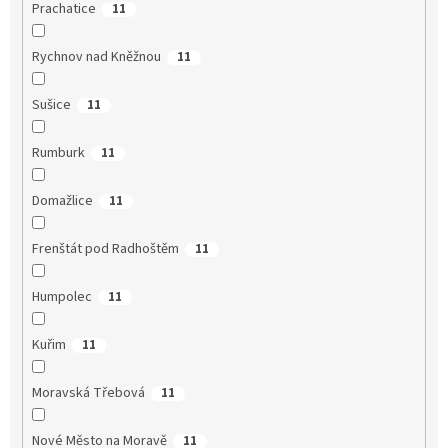
Prachatice
11
Rychnov nad Kněžnou
11
Sušice
11
Rumburk
11
Domažlice
11
Frenštát pod Radhoštěm
11
Humpolec
11
Kuřim
11
Moravská Třebová
11
Nové Město na Moravě
11