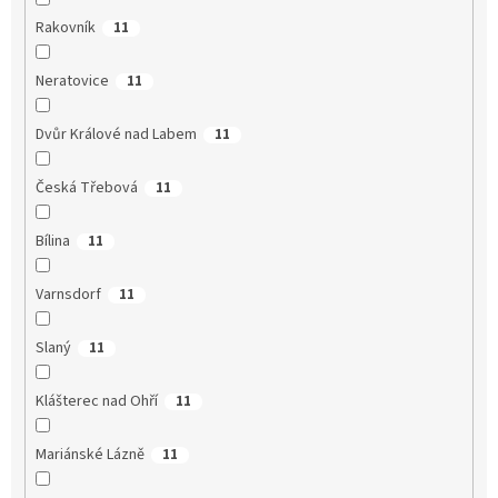
Rakovník
11
Neratovice
11
Dvůr Králové nad Labem
11
Česká Třebová
11
Bílina
11
Varnsdorf
11
Slaný
11
Klášterec nad Ohří
11
Mariánské Lázně
11