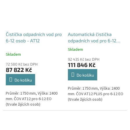
Čistička odpadních vod pro
Automatická čistička
6-12 osob - AT12
odpadních vod pro 6-12
osob - AT12 PLUS
Skladem
Průměrné
Skladem
hodnocení
92 435 Kč bez DPH
produktu
111 846 Kč
72 580 Kč bez DPH
je
87 822 Kč
5,0
Do košíku
z
Do košíku
5
Průměr: 1750 mm, Výška: 2400
hvězdiček.
Průměr: 1750 mm, Výška: 2400
mm. ČOV AT12 PLUS pro 6-12 EO
mm. ČOV AT12 pro 6-12 EO
(trvale žijících osob)
(trvale žijících osob)