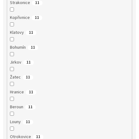
Strakonice
11
Kopřivnice
11
Klatovy
11
Bohumín
11
Jirkov
11
Žatec
11
Hranice
11
Beroun
11
Louny
11
Otrokovice
11