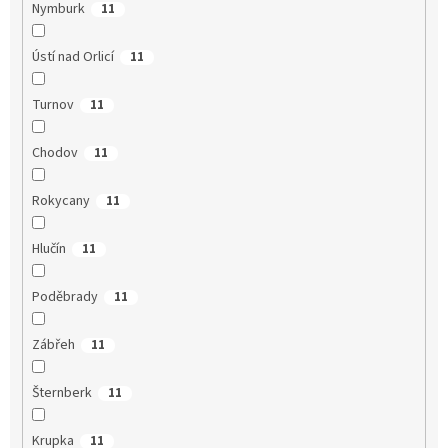
Nymburk
11
Ústí nad Orlicí
11
Turnov
11
Chodov
11
Rokycany
11
Hlučín
11
Poděbrady
11
Zábřeh
11
Šternberk
11
Krupka
11