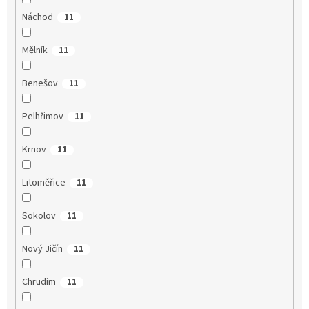
Náchod
11
Mělník
11
Benešov
11
Pelhřimov
11
Krnov
11
Litoměřice
11
Sokolov
11
Nový Jičín
11
Chrudim
11