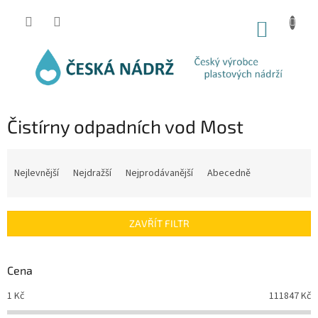
Přejít
na
NÁKUP
obsah
KOŠÍK
Čistírny odpadních vod Most
Ř
a
Nejlevnější
Nejdražší
Nejprodávanější
Abecedně
z
e
n
ZAVŘÍT FILTR
í
p
r
Cena
o
d
1
Kč
111847
Kč
u