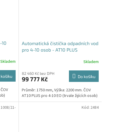
-10
Automatická čistička odpadních vod
pro 4-10 osob - AT10 PLUS
Skladem
Skladem
82 460 Kč bez DPH
 košíku
Do košíku
99 777 Kč
. ČOV
Průměr: 1750 mm, Výška: 2200 mm. ČOV
ob)
AT10 PLUS pro 4-10 EO (trvale žijících osob)
:
1008/21-
Kód:
2484