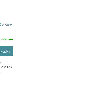
5 a více
Skladem
 košíku
b
 pro 15 a
.