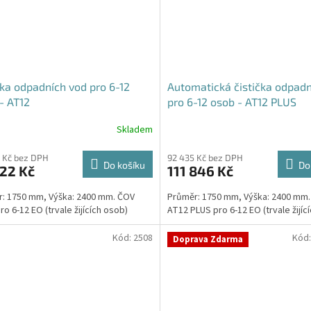
čka odpadních vod pro 6-12
Automatická čistička odpadn
- AT12
pro 6-12 osob - AT12 PLUS
Skladem
Průměrné
hodnocení
produktu
 Kč bez DPH
92 435 Kč bez DPH
Do košíku
Do
22 Kč
111 846 Kč
je
5,0
: 1750 mm, Výška: 2400 mm. ČOV
Průměr: 1750 mm, Výška: 2400 mm
z
ro 6-12 EO (trvale žijících osob)
AT12 PLUS pro 6-12 EO (trvale žijíc
5
hvězdiček.
Kód:
2508
Kód
Doprava Zdarma