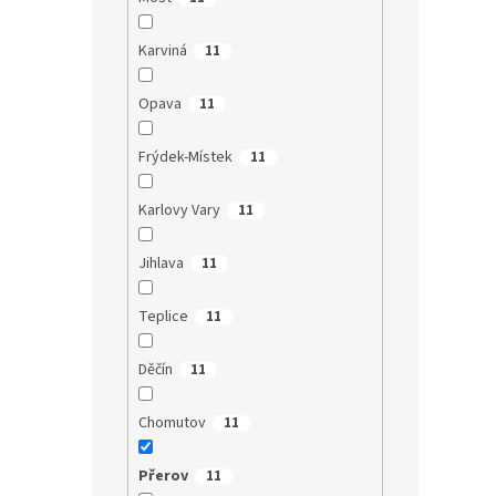
Karviná
11
Opava
11
Frýdek-Místek
11
Karlovy Vary
11
Jihlava
11
Teplice
11
Děčín
11
Chomutov
11
Přerov
11