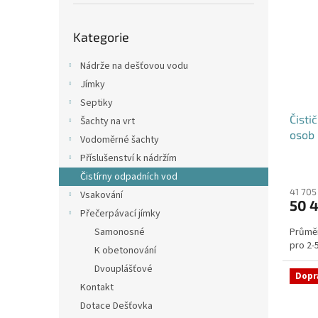
p
i
r
a
Přeskočit
s
o
n
Kategorie
kategorie
p
d
e
r
u
l
Nádrže na dešťovou vodu
o
k
Jímky
d
t
Septiky
u
ů
Čisti
k
Šachty na vrt
osob 
t
Vodoměrné šachty
ů
Příslušenství k nádržím
Průmě
Čistírny odpadních vod
hodno
produ
41 705
Vsakování
50 
je
Přečerpávací jímky
4,4
Samonosné
Průměr
z
pro 2-5
5
K obetonování
hvězdi
Dvouplášťové
Dopr
Kontakt
Dotace Dešťovka