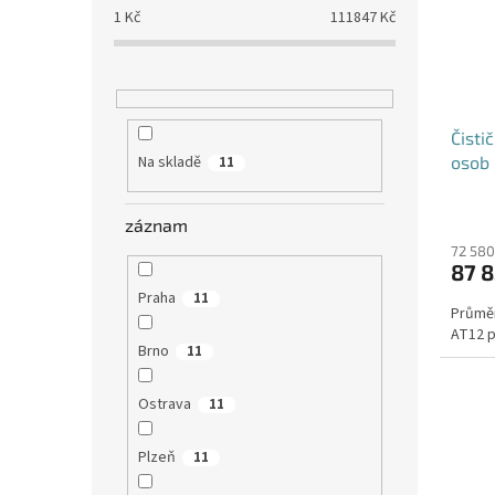
1
Kč
111847
Kč
Čisti
osob 
Na skladě
11
záznam
72 580
87 8
Praha
11
Průměr
AT12 p
Brno
11
Ostrava
11
Plzeň
11