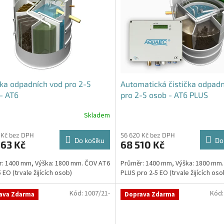
čka odpadních vod pro 2-5
Automatická čistička odpadn
- AT6
pro 2-5 osob - AT6 PLUS
Skladem
rné
Průměrné
cení
hodnocení
ktu
produktu
 Kč bez DPH
56 620 Kč bez DPH
Do košíku
Do
463 Kč
68 510 Kč
je
4,7
: 1400 mm, Výška: 1800 mm. ČOV AT6
Průměr: 1400 mm, Výška: 1800 mm
z
 EO (trvale žijících osob)
PLUS pro 2-5 EO (trvale žijících oso
5
ček.
hvězdiček.
Kód:
1007/21-
Kód
ava Zdarma
Doprava Zdarma