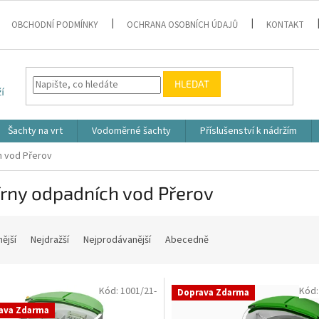
OBCHODNÍ PODMÍNKY
OCHRANA OSOBNÍCH ÚDAJŮ
KONTAKT
HLEDAT
Šachty na vrt
Vodoměrné šachty
Příslušenství k nádržím
h vod Přerov
írny odpadních vod Přerov
nější
Nejdražší
Nejprodávanější
Abecedně
Kód:
1001/21-
Kód
Doprava Zdarma
ava Zdarma