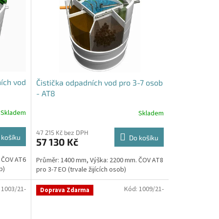
ích vod
Čistička odpadních vod pro 3-7 osob
- AT8
Skladem
Skladem
47 215 Kč bez DPH
 košíku
Do košíku
57 130 Kč
. ČOV AT6
Průměr: 1400 mm, Výška: 2200 mm. ČOV AT8
b)
pro 3-7 EO (trvale žijících osob)
:
1003/21-
Kód:
1009/21-
Doprava Zdarma