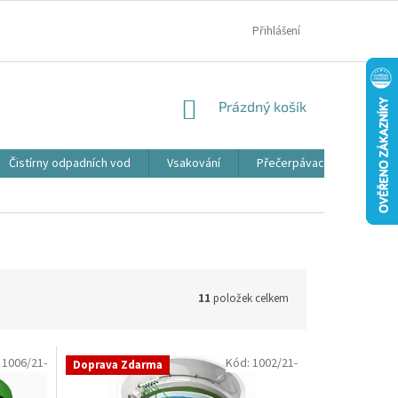
MOJE OBJEDNÁVKA
Přihlášení
NÁKUPNÍ
Prázdný košík
KOŠÍK
Čistírny odpadních vod
Vsakování
Přečerpávací jímky
11
položek celkem
:
1006/21-
Kód:
1002/21-
Doprava Zdarma