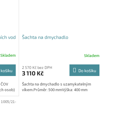
ích vod
Šachta na dmychadlo
Skladem
Skladem
Průměrné
hodnocení
produktu
2 570 Kč bez DPH
 košíku
Do košíku
3 110 Kč
je
5,0
. ČOV
Šachta na dmychadlo s uzamykatelným
z
ích osob)
víkem.Průměr: 500 mmVýška: 400 mm
5
hvězdiček.
:
1005/21-