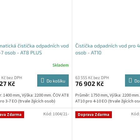
atická čistička odpadních vod
Čistička odpadních vod pro 4
-7 osob - AT8 PLUS
osob - AT10
Skladem
Průměrné
hodnocení
produktu
 Kč bez DPH
63 555 Kč bez DPH
Do košíku
Do
27 Kč
76 902 Kč
je
4,7
: 1400 mm, Výška: 2200 mm. ČOV AT8
Průměr: 1750 mm, Výška: 2200 mm
z
o 3-7 EO (trvale žijících osob)
AT10 pro 4-10 EO (trvale žijících os
5
hvězdiček.
Kód:
1004/21-
Kód
ava Zdarma
Doprava Zdarma