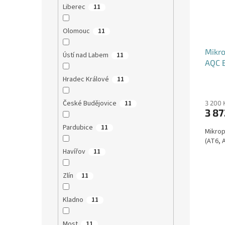
Liberec
11
Olomouc
11
Mikro
Ústí nad Labem
11
AQC 
Hradec Králové
11
České Budějovice
11
3 200 
3 87
Pardubice
11
Mikrop
(AT6, 
Havířov
11
Zlín
11
Kladno
11
Most
11