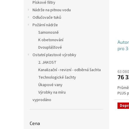
Pískové filtry
Nádrže na pitnou vodu
Odlučovače tuků
Požární nádrže
Samonosné
K obetonování
Autom
Dvouplášťové
pro 3
Ostatní plastové výrobky
2. JAKOST
Kanalizační - revizní - odběrná šachta
63 080
76 3
Technologické šachty
Úkapové vany
Průměr
Výrobky na míru
PLUS pr
vyprodáno
Dopr
Cena