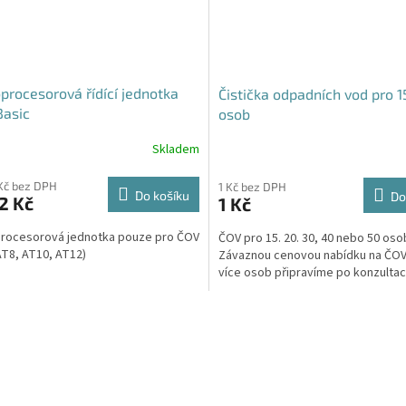
procesorová řídící jednotka
Čistička odpadních vod pro 1
Basic
osob
Skladem
Průměrné
hodnocení
produktu
Kč bez DPH
1 Kč bez DPH
Do košíku
Do
2 Kč
1 Kč
je
5,0
rocesorová jednotka pouze pro ČOV
ČOV pro 15. 20. 30, 40 nebo 50 oso
z
AT8, AT10, AT12)
Závaznou cenovou nabídku na ČOV
5
více osob připravíme po konzultaci
hvězdiček.
O
v
l
á
d
a