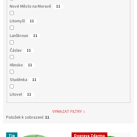
Nové Město na Moravě
11
Litomyšl
11
Lanškroun
11
Čáslav
11
Hlinsko
11
Studénka
11
Litovel
11
VYMAZAT FILTRY
Položek k zobrazení:
11
V
Tip
Doprava Zdarma