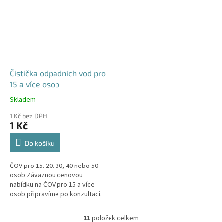
Čistička odpadních vod pro
15 a více osob
Skladem
Průměrné
hodnocení
1 Kč bez DPH
produktu
1 Kč
je
5,0
Do košíku
z
5
ČOV pro 15. 20. 30, 40 nebo 50
hvězdiček.
osob Závaznou cenovou
nabídku na ČOV pro 15 a více
osob připravíme po konzultaci.
11
položek celkem