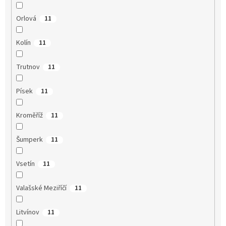
Orlová
11
Kolín
11
Trutnov
11
Písek
11
Kroměříž
11
Šumperk
11
Vsetín
11
Valašské Meziříčí
11
Litvínov
11