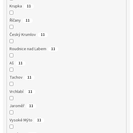
Krupka
11
Říčany
11
Český Krumlov
11
Roudnice nad Labem
11
Aš
11
Tachov
11
Vrchlabí
11
Jaroměř
11
Vysoké Mýto
11