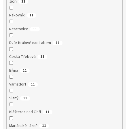
Jičín
11
Rakovník
11
Neratovice
11
Dvůr Králové nad Labem
11
Česká Třebová
11
Bílina
11
Varnsdorf
11
Slaný
11
Klášterec nad Ohří
11
Mariánské Lázně
11