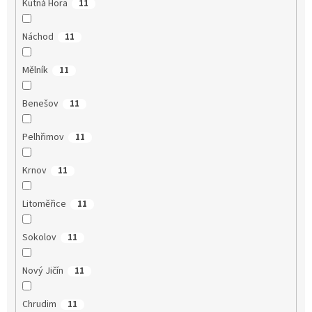
Kutná Hora
11
Náchod
11
Mělník
11
Benešov
11
Pelhřimov
11
Krnov
11
Litoměřice
11
Sokolov
11
Nový Jičín
11
Chrudim
11