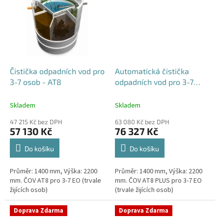
Čistička odpadních vod pro
Automatická čistička
3-7 osob - AT8
odpadních vod pro 3-7
osob - AT8 PLUS
Skladem
Skladem
47 215 Kč bez DPH
63 080 Kč bez DPH
57 130 Kč
76 327 Kč
Do košíku
Do košíku
Průměr: 1400 mm, Výška: 2200
Průměr: 1400 mm, Výška: 2200
mm. ČOV AT8 pro 3-7 EO (trvale
mm. ČOV AT8 PLUS pro 3-7 EO
žijících osob)
(trvale žijících osob)
Doprava Zdarma
Doprava Zdarma