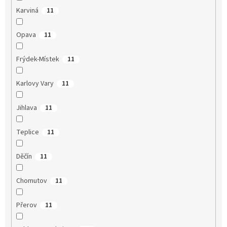
Karviná
11
Opava
11
Frýdek-Místek
11
Karlovy Vary
11
Jihlava
11
Teplice
11
Děčín
11
Chomutov
11
Přerov
11