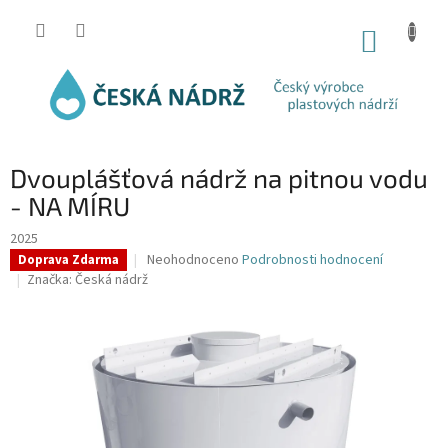
Přejít
na
NÁKUP
obsah
KOŠÍK
Dvouplášťová nádrž na pitnou vodu
- NA MÍRU
2025
Průměrné
Neohodnoceno
Podrobnosti hodnocení
Doprava Zdarma
hodnocení
Značka:
Česká nádrž
produktu
je
0,0
z
5
hvězdiček.