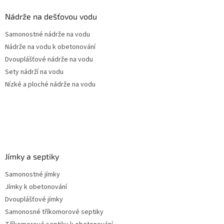
p
a
Nádrže na dešťovou vodu
t
Samonostné nádrže na vodu
í
Nádrže na vodu k obetonování
Dvouplášťové nádrže na vodu
Sety nádrží na vodu
Nízké a ploché nádrže na vodu
Jímky a septiky
Samonostné jímky
Jímky k obetonování
Dvouplášťové jímky
Samonosné tříkomorové septiky