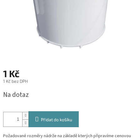
1 Kč
1 Kč bez DPH
Měrná
Na dotaz
cena:
Přidat do košíku
Požadované rozměry nádrže na základě kterých připravíme cenovou