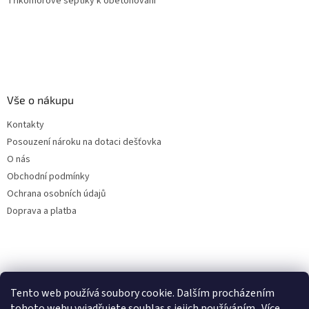
Tříkomorové septiky k obetonování
Vše o nákupu
Kontakty
Posouzení nároku na dotaci dešťovka
O nás
Obchodní podmínky
Ochrana osobních údajů
Doprava a platba
Virtuální asistent
Filtry dešťové vody
Tento web používá soubory cookie. Dalším procházením
Online
tohoto webu vyjadřujete souhlas s jejich používáním.. Více