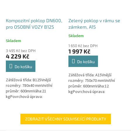
Kompozitní poklop DN600,
Zelený poklop v rámu se
pro OSOBNÍ VOZY B125
zámkem, A15
Skladem
Průměrné
Skladem
hodnocení
1 650 Kč bez DPH
produktu
1 997 Kč
3 495 Kč bez DPH
je
4 229 Kč
4,6
Do košíku
z
Do košíku
5
Zátěžová třída: A15Vnější
hvězdiček.
Zátěžová třída: B125Vnější
rozměry: 750x70 mmVnitřní
rozměry: 780x40 mmVnitřní
průměr: 600mmVáha:12
průměr: 600mmVáha:21
kgPovrchová úprava:
kgPovrchová úprava:
protiskluzBarva: zelenámateriál:
protiskluzBarva: černáPoklop je
PEPoklop je vybaven 2 šrouby
vybaven 2 nerezovými šrouby.
pro uzamčení/zajištění...
ZOBRAZIT VŠECHNY SOUVISEJÍCÍ PRODUKTY