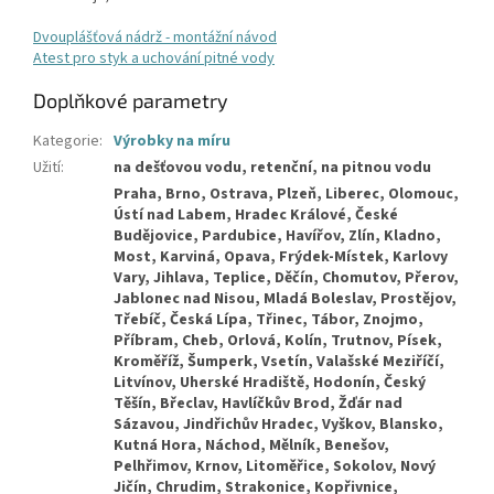
Dvouplášťová nádrž - montážní návod
Atest pro styk a uchování pitné vody
Doplňkové parametry
Kategorie
:
Výrobky na míru
Užití
:
na dešťovou vodu, retenční, na pitnou vodu
Praha, Brno, Ostrava, Plzeň, Liberec, Olomouc, Ústí nad Labem, Hradec Králové, České Budějovice, Pardubice, Havířov, Zlín, Kladno, Most, Karviná, Opava, Frýdek-Místek, Karlovy Vary, Jihlava, Teplice, Děčín, Chomutov, Přerov, Jablonec nad Nisou, Mladá Boleslav, Prostějov, Třebíč, Česká Lípa, Třinec, Tábor, Znojmo, Příbram, Cheb, Orlová, Kolín, Trutnov, Písek, Kroměříž, Šumperk, Vsetín, Valašské Meziříčí, Litvínov, Uherské Hradiště, Hodonín, Český Těšín, Břeclav, Havlíčkův Brod, Žďár nad Sázavou, Jindřichův Hradec, Vyškov, Blansko, Kutná Hora, Náchod, Mělník, Benešov, Pelhřimov, Krnov, Litoměřice, Sokolov, Nový Jičín, Chrudim, Strakonice, Kopřivnice, Klatovy, Bohumín, Jirkov, Žatec, Hranice, Beroun, Louny, Otrokovice, Kralupy nad Vltavou, Kadaň, Brandýs nad Labem, Ostrov, Svitavy, Bruntál, Uherský Brod, Rožnov pod Radhoštěm, Jičín, Rakovník, Neratovice, Dvůr Králové nad Labem, Česká Třebová, Bílina, Varnsdorf, Slaný, Klášterec nad Ohří, Mariánské Lázně, Nymburk, Ústí nad Orlicí, Turnov, Chodov, Rokycany, Hlučín, Poděbrady, Zábřeh, Šternberk, Krupka, Říčany, Český Krumlov, Roudnice nad Labem, Aš, Tachov, Vrchlabí, Jaroměř, Vysoké Mýto, Nový Bor, Holešov, Vlašim,