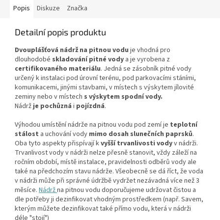
Popis
Diskuze
Značka
Detailní popis produktu
Dvouplášťová nádrž na pitnou vodu
je
vhodná pro
dlouhodobé
skladování pitné vody
a je vyrobena z
certifikovaného materiálu
. Jedná se zásobník pitné vody
určený k instalaci pod úrovní terénu, pod parkovacími stáními,
komunikacemi, jinými stavbami, v místech s výskytem jílovité
zeminy nebo v místech
s výskytem spodní vody.
Nádrž
je
pochůzná
i
pojízdná
.
Výhodou umístění nádrže na pitnou vodu pod zemí je
teplotní
stálost
a uchování vody
mimo dosah slunečních paprsků
.
Oba tyto aspekty přispívají k
vyšší trvanlivosti vody
v nádrži.
Trvanlivost vody v nádrži nelze přesně stanovit, vždy záleží na
ročním období, místě instalace, pravidelnosti odběrů vody ale
také na předchozím stavu nádrže. Všeobecně se dá říct, že voda
v nádrži může při správné údržbě vydržet nezávadná více než 3
měsíce.
Nádrž
na pitnou vodu doporučujeme udržovat čistou a
dle potřeby ji dezinfikovat vhodným prostředkem (např. Savem,
kterým můžete dezinfikovat také přímo vodu, která v nádrži
déle "stojí")