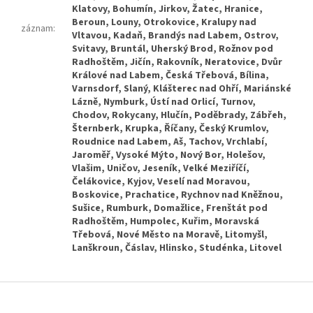
záznam
:
Z
á