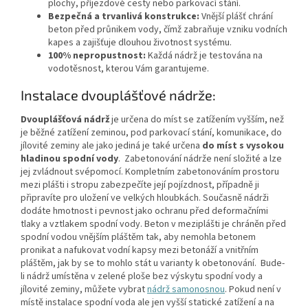
plochy, příjezdové cesty nebo parkovací stání.
Bezpečná a trvanlivá konstrukce:
Vnější plášť chrání
beton před průnikem vody, čímž zabraňuje vzniku vodních
kapes a zajišťuje dlouhou životnost systému.
100% nepropustnost:
Každá nádrž je testována na
vodotěsnost, kterou Vám garantujeme.
Instalace dvouplášťové nádrže:
Dvouplášťová nádrž
je určena do míst se zatížením vyšším, než
je běžné zatížení zeminou, pod parkovací stání, komunikace, do
jílovité zeminy ale jako jediná je také určena
do míst s vysokou
hladinou spodní vody
.
Zabetonování nádrže není složité a lze
jej zvládnout svépomocí. Kompletním zabetonováním prostoru
mezi plášti i stropu zabezpečíte její pojízdnost, případně ji
připravíte pro uložení ve velkých hloubkách. Současně nádrži
dodáte hmotnost i pevnost jako ochranu před deformačními
tlaky a vztlakem spodní vody. Beton v meziplášti je chráněn před
spodní vodou vnějším pláštěm tak, aby nemohla betonem
pronikat a nafukovat vodní kapsy mezi betonáží a vnitřním
pláštěm, jak by se to mohlo stát u varianty k obetonování. Bude-
li nádrž umístěna v zelené ploše bez výskytu spodní vody a
jílovité zeminy, můžete vybrat
nádrž samonosnou
. Pokud není v
místě instalace spodní voda ale jen vyšší statické zatížení a na