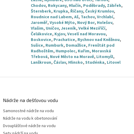
Lázně
,
Nymburk
,
Ústí nad Orlicí
,
Turnov
,
Chodov
,
Rokycany
,
Hlučín
,
Poděbrady
,
Zábřeh
,
Šternberk
,
Krupka
,
Říčany
,
Český Krumlov
,
Roudnice nad Labem
,
Aš
,
Tachov
,
Vrchlabí
,
Jaroměř
,
Vysoké Mýto
,
Nový Bor
,
Holešov
,
Vlašim
,
Uničov
,
Jeseník
,
Velké Meziříčí
,
Čelákovice
,
Kyjov
,
Veselí nad Moravou
,
Boskovice
,
Prachatice
,
Rychnov nad Kněžnou
,
Sušice
,
Rumburk
,
Domažlice
,
Frenštát pod
Radhoštěm
,
Humpolec
,
Kuřim
,
Moravská
Třebová
,
Nové Město na Moravě
,
Litomyšl
,
Lanškroun
,
Čáslav
,
Hlinsko
,
Studénka
,
Litovel
Z
á
p
a
Nádrže na dešťovou vodu
t
Samonostné nádrže na vodu
í
Nádrže na vodu k obetonování
Dvouplášťové nádrže na vodu
Sety nádrží na vodu