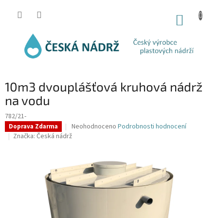
Přejít
na
NÁKUP
obsah
KOŠÍK
10m3 dvouplášťová kruhová nádrž
na vodu
782/21-
Průměrné
Neohodnoceno
Podrobnosti hodnocení
Doprava Zdarma
hodnocení
Značka:
Česká nádrž
produktu
je
0,0
z
5
hvězdiček.