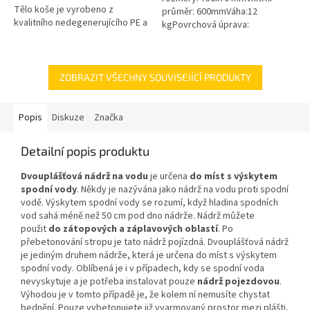
Tělo koše je vyrobeno z
průměr: 600mmVáha:12
kvalitního nedegenerujícího PE a
kgPovrchová úprava:
všechny kovové části jsou z
protiskluzBarva: černá / černo-
nerezové oceli! Koš Vám tak...
šedáMateriál: PEPoklop je
vybaven 2 šrouby pro...
ZOBRAZIT VŠECHNY SOUVISEJÍCÍ PRODUKTY
Popis
Diskuze
Značka
Detailní popis produktu
Dvouplášťová nádrž na vodu
je určena
do míst s výskytem
spodní vody
. Někdy je nazývána jako nádrž na vodu proti spodní
vodě. Výskytem spodní vody se rozumí, když hladina spodních
vod sahá méně než 50 cm pod dno nádrže. Nádrž můžete
použit
do zátopových a záplavových oblastí
. Po
přebetonování stropu je tato nádrž pojízdná. Dvouplášťová nádrž
je jediným druhem nádrže, která je určena do míst s výskytem
spodní vody. Oblíbená je i v případech, kdy se spodní voda
nevyskytuje a je potřeba instalovat pouze
nádrž pojezdovou
.
Výhodou je v tomto případě je, že kolem ní nemusíte chystat
bednění. Pouze vybetonujete již vyarmovaný prostor mezi plášti,