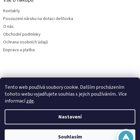
Kontakty
Posouzení nároku na dotaci dešťovka
O nás
Obchodní podmínky
Ochrana osobních údajů
Doprava a platba
Virtuální asistent
Tento web používá soubory cookie. Dalším procházením
Filtry dešťové vody
Online
tohoto webu vyjadřujete souhlas s jejich používáním.. Více
informací
zde
.
Nastavení
Vytvořil Shoptet
Začít konverzaci
Souhlasím
Copyright 2026
Česká nádrž
. Všechna práva vyhrazena.