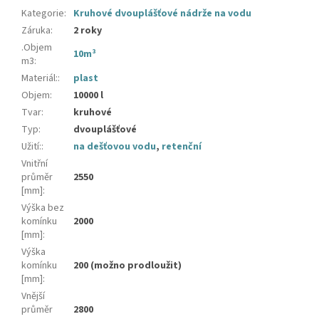
Kategorie
:
Kruhové dvouplášťové nádrže na vodu
Záruka
:
2 roky
.Objem
10m³
m3
:
Materiál:
:
plast
Objem
:
10000 l
Tvar
:
kruhové
Typ
:
dvouplášťové
Užití:
:
na dešťovou vodu
,
retenční
Vnitřní
průměr
2550
[mm]
:
Výška bez
komínku
2000
[mm]
:
Výška
komínku
200 (možno prodloužit)
[mm]
:
Vnější
průměr
2800