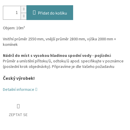
Přidat do košíku
Objem: 10m³
Vnitřní průměr 2550 mm, vnější průměr 2800 mm, výška 2000 mm +
komínek
Nádrž do míst s vysokou hladinou spodní vody - pojízdn
á
Průměr a umístění přítoku/ů, odtoku/ů apod. specifikujte v poznámce
(poslední krok objednávky). Připravíme je dle Vašeho požadavku
Český výrobek!
Detailní informace
ZEPTAT SE