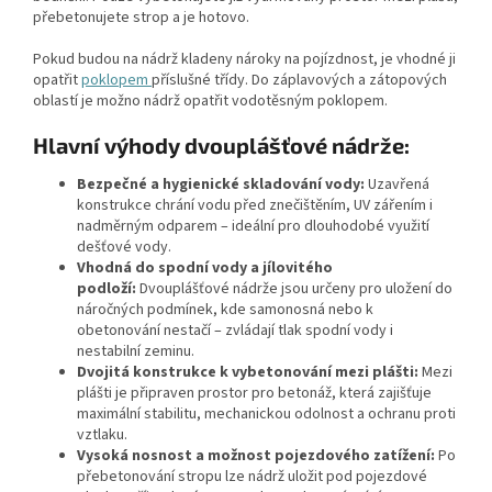
přebetonujete strop a je hotovo.
Pokud budou na nádrž kladeny nároky na pojízdnost, je vhodné ji
opatřit
poklopem
příslušné třídy. Do záplavových a zátopových
oblastí je možno nádrž opatřit vodotěsným poklopem.
Hlavní výhody dvouplášťové nádrže:
Bezpečné a hygienické skladování vody:
Uzavřená
konstrukce chrání vodu před znečištěním, UV zářením i
nadměrným odparem – ideální pro dlouhodobé využití
dešťové vody.
Vhodná do spodní vody a jílovitého
podloží:
Dvouplášťové nádrže jsou určeny pro uložení do
náročných podmínek, kde samonosná nebo k
obetonování nestačí – zvládají tlak spodní vody i
nestabilní zeminu.
Dvojitá konstrukce k vybetonování mezi plášti:
Mezi
plášti je připraven prostor pro betonáž, která zajišťuje
maximální stabilitu, mechanickou odolnost a ochranu proti
vztlaku.
Vysoká nosnost a možnost pojezdového zatížení:
Po
přebetonování stropu lze nádrž uložit pod pojezdové