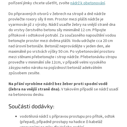
pořízení jímky chcete ušetřit, zvolte
nádrž k obetonování
.
Do připravených otvorů v žebrech na stropě a dně nádrže
provlečte roxory síly 8 mm. Prostor mezi plášti nádrže je
vyarmován již z výroby. Nádrž usaďte žebry na vnější straně dna
do vrstvy čerstvého betonu síly minimálně 12 cm. Připojte
přítokové i odtokové potrubí. Za současného napouštění vodou
betonujte prostor mezi dvěma plášti. Vodu udržujte cca 20 cm
nad úrovní betonáže. Betonáž neprovádějte v jeden den, ale
maximálně po vrstvách výšky 50 cm. Po vybetonování prostoru
mezi stěnami přebetonujte i strop nádrže. Přebetonávku stropu
proveďte v minimální síle 12cm, v případě velmi vysokého
zásypu nebo nároku na pojízdnost betonáž adekvátním
způsobem zesilte.
Na přání vyrobíme nádrž bez žeber proti spodní vodě
(žebra na vnější straně dna).
V takovém případě se nádrž usadí
na betonovou desku.
Součásti dodávky:
vodotěsná nádrž s přípravou prostupu pro přítok, odtok
(přepad), případně prostupy na hadice či kabeláž