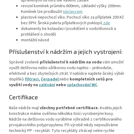
upravenými na míru dle Vašeho zadání
revizní komínek průměru 600mm, základní výšky 200mm.
Komínek lze prodloužit
nástavcem
plastové nepochozí víko. Pochozí víko za příplatek 200 Kč
bez DPH. Široká paleta příplatkových poklopů
zde
dokumenty ke kolaudaci (osvědčení o vodotěsnosti a
prohlášení o shodě)
montážní návod
Příslušenství k nádržím a jejich vystrojení:
Správně zvolené
příslušenství k nádržím na vodu
vám umožní
využít dešťovou nebo užitkovou vodu naplno – jednoduše,
efektivně a bez zbytečných ztrát. V nabídce najdete široký výběr
doplňků
filtraci
,
čerpadel
nebo
kompletních setů
pro
využití vody na
zalévání
nebo
splachování WC
.
Certifikace
Naše nádrže mají
všechny potřebné certifikace.
Kvalitu jejich
konstrukce máme ověřenu několika tisíci vyrobenými kusy.
Nádrže na dešťovou vodu vyrábíme výhradně z certifikovaného
prvojakostního polypropylenu. Při výrobě nikdy nepoužíváme
technický PP - recyklát. Tyto recykláty ztrácejí velmi rychle