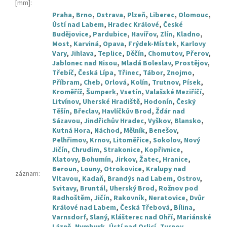
[mm]
:
Praha
,
Brno
,
Ostrava
,
Plzeň
,
Liberec
,
Olomouc
,
Ústí nad Labem
,
Hradec Králové
,
České
Budějovice
,
Pardubice
,
Havířov
,
Zlín
,
Kladno
,
Most
,
Karviná
,
Opava
,
Frýdek-Místek
,
Karlovy
Vary
,
Jihlava
,
Teplice
,
Děčín
,
Chomutov
,
Přerov
,
Jablonec nad Nisou
,
Mladá Boleslav
,
Prostějov
,
Třebíč
,
Česká Lípa
,
Třinec
,
Tábor
,
Znojmo
,
Příbram
,
Cheb
,
Orlová
,
Kolín
,
Trutnov
,
Písek
,
Kroměříž
,
Šumperk
,
Vsetín
,
Valašské Meziříčí
,
Litvínov
,
Uherské Hradiště
,
Hodonín
,
Český
Těšín
,
Břeclav
,
Havlíčkův Brod
,
Žďár nad
Sázavou
,
Jindřichův Hradec
,
Vyškov
,
Blansko
,
Kutná Hora
,
Náchod
,
Mělník
,
Benešov
,
Pelhřimov
,
Krnov
,
Litoměřice
,
Sokolov
,
Nový
Jičín
,
Chrudim
,
Strakonice
,
Kopřivnice
,
Klatovy
,
Bohumín
,
Jirkov
,
Žatec
,
Hranice
,
Beroun
,
Louny
,
Otrokovice
,
Kralupy nad
záznam
:
Vltavou
,
Kadaň
,
Brandýs nad Labem
,
Ostrov
,
Svitavy
,
Bruntál
,
Uherský Brod
,
Rožnov pod
Radhoštěm
,
Jičín
,
Rakovník
,
Neratovice
,
Dvůr
Králové nad Labem
,
Česká Třebová
,
Bílina
,
Varnsdorf
,
Slaný
,
Klášterec nad Ohří
,
Mariánské