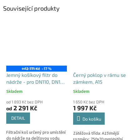
Související produkty
od
2 771 Kč
–17 %
Jemný košíkový filtr do
Černý poklop v rámu se
nádrže - pro DN110, DN125
zámkem, A15
i DN160
Skladem
Skladem
Průměrné
Průměrné
hodnocení
hodnocení
od 1 893 Kč bez DPH
1 650 Kč bez DPH
produktu
produktu
2 291 Kč
1 997 Kč
od
je
je
4,6
4,5
DETAIL
Do košíku
z
z
5
5
Filtrační koš určený pro umístění
Zátěžová třída: A15Vnější
hvězdiček.
hvězdiček.
do nádrže na dešťovou vodu.
rozměry: 750x70 mmVnitřní