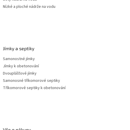
Nízké a ploché nádrže na vodu
Jímky a septiky
Samonostné jímky
Jímky k obetonování
Dvouplášťové jímky
Samonosné tříkomorové septiky
Tříkomorové septiky k obetonování
Vše o nákupu