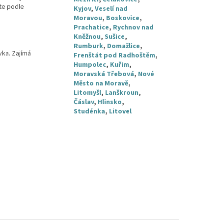
áte podle
Kyjov
,
Veselí nad
Moravou
,
Boskovice
,
Prachatice
,
Rychnov nad
Kněžnou
,
Sušice
,
Rumburk
,
Domažlice
,
vka. Zajímá
Frenštát pod Radhoštěm
,
Humpolec
,
Kuřim
,
Moravská Třebová
,
Nové
Město na Moravě
,
Litomyšl
,
Lanškroun
,
Čáslav
,
Hlinsko
,
Studénka
,
Litovel