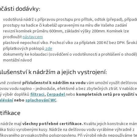
části dodávky:
vodotěsná nádrž s přípravou prostupu pro přítok, odtok (přepad), případ
prostupy na hadice či kabeláž upravenými na míru dle Vašeho zadání
revizní komínek průměru 600mm, základní výšky 200mm. Komínek lze
prodloužit
nástavcem
plastové nepochozí víko. Pochozí víko za příplatek 200 Kč bez DPH. Širok
příplatkových poklopů
zde
dokumenty ke kolaudaci (osvědčení o vodotěsnosti a prohlášení o shodě)
montážní návod
slušenství k nádržím a jejich vystrojení:
vně zvolené
příslušenství k nádržím na vodu
vám umožní využít dešťovo
kovou vodu naplno – jednoduše, efektivně a bez zbytečných ztrát. V nabídce
ký výběr doplňků
filtraci
,
čerpadel
nebo
kompletních setů
pro využití 
alévání
nebo
splachování WC
.
tifikace
 nádrže mají
všechny potřebné certifikace.
Kvalitu jejich konstrukce m
lika tisíci vyrobenými kusy. Nádrže na dešťovou vodu vyrábíme výhradně z
ifikovaného prvojakostního polypropylenu. Při výrobě nikdy nepoužíváme t