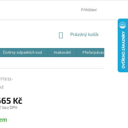
MOJE OBJEDNÁVKA
Přihlášení
NÁKUPNÍ
Prázdný košík
KOŠÍK
Čistírny odpadních vod
Vsakování
Přečerpávací jímky
773/21-
rž
665 Kč
č bez DPH
dem