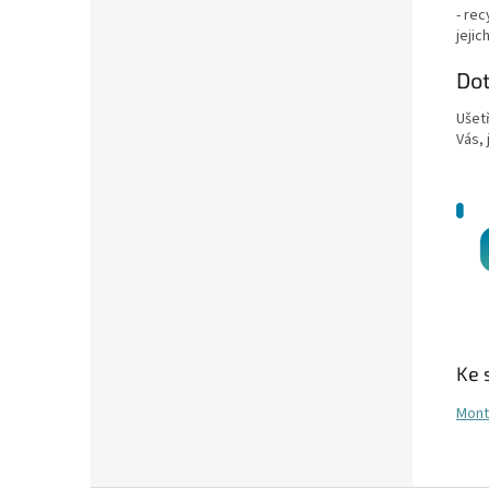
- rec
jeji
Do
Ušet
Vás, 
Ke 
Mont