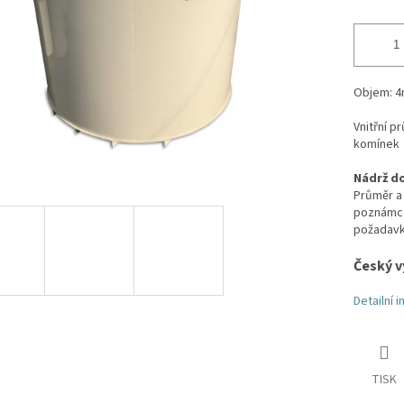
Objem: 4
Vnitřní 
komínek
Nádrž do
Průměr a 
poznámce 
požadav
Český v
Detailní 
TISK