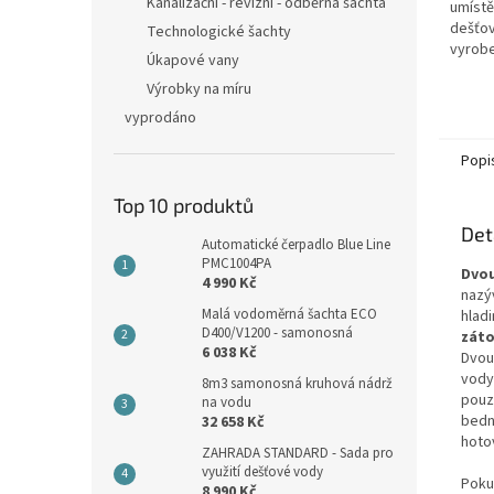
hvězdi
Kanalizační - revizní - odběrná šachta
umístě
dešťov
Technologické šachty
vyrobe
Úkapové vany
nedege
Výrobky na míru
kovové
oceli! 
vyprodáno
Popi
Top 10 produktů
Det
Automatické čerpadlo Blue Line
PMC1004PA
Dvou
4 990 Kč
nazý
Malá vodoměrná šachta ECO
hlad
D400/V1200 - samonosná
záto
6 038 Kč
Dvou
vody.
8m3 samonosná kruhová nádrž
pou
na vodu
bedn
32 658 Kč
hoto
ZAHRADA STANDARD - Sada pro
využití dešťové vody
Poku
8 990 Kč