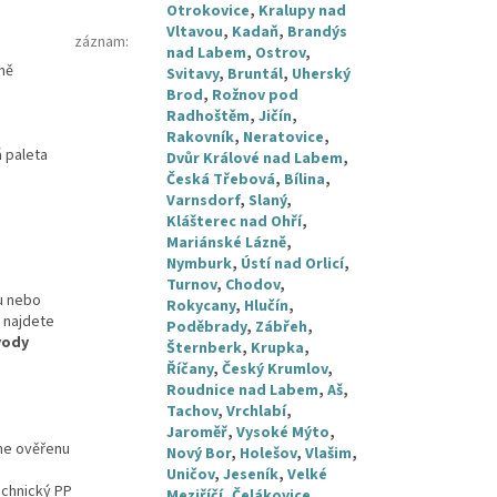
Otrokovice
,
Kralupy nad
Vltavou
,
Kadaň
,
Brandýs
záznam
:
nad Labem
,
Ostrov
,
ně
Svitavy
,
Bruntál
,
Uherský
Brod
,
Rožnov pod
Radhoštěm
,
Jičín
,
Rakovník
,
Neratovice
,
á paleta
Dvůr Králové nad Labem
,
Česká Třebová
,
Bílina
,
Varnsdorf
,
Slaný
,
Klášterec nad Ohří
,
Mariánské Lázně
,
Nymburk
,
Ústí nad Orlicí
,
Turnov
,
Chodov
,
u nebo
Rokycany
,
Hlučín
,
 najdete
Poděbrady
,
Zábřeh
,
vody
Šternberk
,
Krupka
,
Říčany
,
Český Krumlov
,
Roudnice nad Labem
,
Aš
,
Tachov
,
Vrchlabí
,
Jaroměř
,
Vysoké Mýto
,
áme ověřenu
Nový Bor
,
Holešov
,
Vlašim
,
Uničov
,
Jeseník
,
Velké
echnický PP
Meziříčí
,
Čelákovice
,