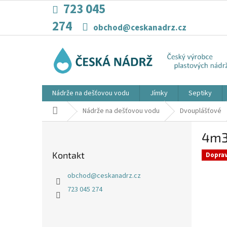
Přejít
723 045
na
274
obsah
obchod@ceskanadrz.cz
Nádrže na dešťovou vodu
Jímky
Septiky
Domů
Nádrže na dešťovou vodu
Dvouplášťové
P
4m3
o
s
Kontakt
Dopra
t
r
obchod
@
ceskanadrz.cz
a
723 045 274
n
n
í