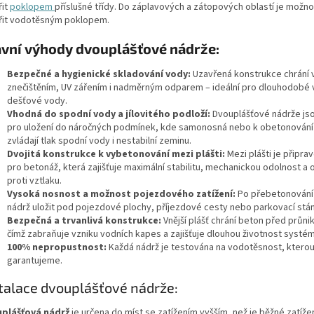
it
poklopem
příslušné třídy. Do záplavových a zátopových oblastí je možno
řit vodotěsným poklopem.
avní výhody dvouplášťové nádrže:
Bezpečné a hygienické skladování vody:
Uzavřená konstrukce chrání
znečištěním, UV zářením i nadměrným odparem – ideální pro dlouhodobé v
dešťové vody.
Vhodná do spodní vody a jílovitého podloží:
Dvouplášťové nádrže js
pro uložení do náročných podmínek, kde samonosná nebo k obetonování 
zvládají tlak spodní vody i nestabilní zeminu.
Dvojitá konstrukce k vybetonování mezi plášti:
Mezi plášti je připra
pro betonáž, která zajišťuje maximální stabilitu, mechanickou odolnost a 
proti vztlaku.
Vysoká nosnost a možnost pojezdového zatížení:
Po přebetonování 
nádrž uložit pod pojezdové plochy, příjezdové cesty nebo parkovací stán
Bezpečná a trvanlivá konstrukce:
Vnější plášť chrání beton před průn
čímž zabraňuje vzniku vodních kapes a zajišťuje dlouhou životnost systém
100% nepropustnost:
Každá nádrž je testována na vodotěsnost, ktero
garantujeme.
talace dvouplášťové nádrže:
plášťová nádrž
je určena do míst se zatížením vyšším, než je běžné zatíže