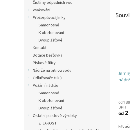
Čistírny odpadních vod
Vsakování
Souvi
Přečerpávací jímky
Samonosné
K obetonování
Dvouplášťové
Kontakt
Dotace Dešťovka
Pískové filtry
Nádrže na pitnou vodu
Jemný
Odlučovače tuků
nádrž
Požární nádrže
DN12
Průmě
Samonosné
hodno
K obetonování
od 1 8
produ
DPH
Dvouplášťové
je
2 
od
4,6
Ostatní plastové výrobky
z
2. JAKOST
5
Filtrač