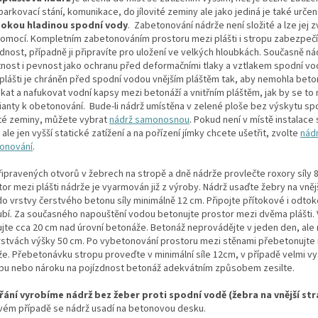
arkovací stání, komunikace, do jílovité zeminy ale jako jediná je také urče
sokou hladinou spodní vody
.
Zabetonování nádrže není složité a lze jej 
omocí. Kompletním zabetonováním prostoru mezi plášti i stropu zabezpečít
dnost, případně ji připravíte pro uložení ve velkých hloubkách. Současně n
nost i pevnost jako ochranu před deformačními tlaky a vztlakem spodní vo
plášti je chráněn před spodní vodou vnějším pláštěm tak, aby nemohla bet
kat a nafukovat vodní kapsy mezi betonáží a vnitřním pláštěm, jak by se to
rianty k obetonování. Bude-li nádrž umístěna v zelené ploše bez výskytu sp
vité zeminy, můžete vybrat
nádrž samonosnou
. Pokud není v místě instalace
ale jen vyšší statické zatížení a na pořízení jímky chcete ušetřit, zvolte
nádr
onování
.
řipravených otvorů v žebrech na stropě a dně nádrže provlečte roxory síly 
or mezi plášti nádrže je vyarmován již z výroby. Nádrž usaďte žebry na vněj
do vrstvy čerstvého betonu síly minimálně 12 cm. Připojte přítokové i odto
ubí. Za současného napouštění vodou betonujte prostor mezi dvěma plášti.
ujte cca 20 cm nad úrovní betonáže. Betonáž neprovádějte v jeden den, ale
rstvách výšky 50 cm. Po vybetonování prostoru mezi stěnami přebetonujte 
že. Přebetonávku stropu proveďte v minimální síle 12cm, v případě velmi 
pu nebo nároku na pojízdnost betonáž adekvátním způsobem zesilte.
řání vyrobíme nádrž bez žeber proti spodní vodě (žebra na vnější str
vém případě se nádrž usadí na betonovou desku.