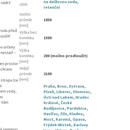
na dešťovou vodu
,
 nádrž
Užití:
:
retenční
Vnitřní
průměr
1850
[mm]
:
 vodu před
Výška bez
yužití
komínku
1500
[mm]
:
ou určeny
Výška
nestačí –
komínku
200 (možno prodloužit)
[mm]
:
ven prostor
Vnější
ochranu
průměr
2100
[mm]
:
stropu lze
í.
Praha
,
Brno
,
Ostrava
,
ikem vody,
Plzeň
,
Liberec
,
Olomouc
,
u.
Ústí nad Labem
,
Hradec
u Vám
Králové
,
České
Budějovice
,
Pardubice
,
Havířov
,
Zlín
,
Kladno
,
Most
,
Karviná
,
Opava
,
Frýdek-Místek
,
Karlovy
ní zeminou,