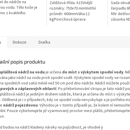
ček.
hvězdiček.
ní do nádrže na
Zátěžová třída: A15Vnější
Sada obsah
ou vodu. Tělo koše je
rozměry: 750x70 mmVnitřní
čerpadlo B
no z kvalitního
průměr: 600mmVáha:12
filtr dešťo
nerujícího PE a všechny
kgPovrchová úprava:
zásuvka HD
 části jsou z nerezové
protiskluzBarva: černá / černo-
materiál
Koš Vám tak...
šedáMateriál: PEPoklop je
vybaven 2 šrouby pro...
s
Diskuze
Značka
ailní popis produktu
plášťová nádrž na vodu
je určena
do míst s výskytem spodní vody
. Ně
vána jako nádrž na vodu proti spodní vodě. Výskytem spodní vody se rozum
ina spodních vod sahá méně než 50 cm pod dno nádrže. Nádrž můžete použi
pových a záplavových oblastí
. Po přebetonování stropu je tato nádrž po
plášťová nádrž je jediným druhem nádrže, která je určena do míst s výsky
 Oblíbená je i v případech, kdy se spodní voda nevyskytuje a je potřeba in
ze
nádrž pojezdovou
. Výhodou je v tomto případě je, že kolem ní nemusíte
ění. Pouze vybetonujete již vyarmovaný prostor mezi plášti, přebetonujete 
vo.
d budou na nádrž kladeny nároky na pojízdnost, je vhodné ji