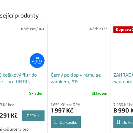
sející produkty
Kód:
685/DN1
Kód:
2377
Doprava 
od
2 771 Kč
–17 %
 košíkový filtr do
Černý poklop v rámu se
ZAHRADA
e - pro DN110,
zámkem, A15
Sada pro 
5 i DN160
vody
Skladem
Skladem
rné
Průměrné
cení
hodnocení
93 Kč bez
1 650 Kč bez DPH
7 430 Kč b
ktu
produktu
1 997 Kč
8 990 
je
291 Kč
DETAIL
4,5
z
Do košíku
Do ko
5
ní koš určený pro