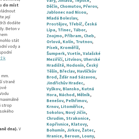
Vary
,
Jihlava
,
Teplice
,
na
do míst
Děčín
,
Chomutov
,
Přerov
,
zvládnout
Jablonec nad Nisou
,
e její
Mladá Boleslav
,
ádrži dodáte
Prostějov
,
Třebíč
,
Česká
dy. Beton v
Lípa
,
Třinec
,
Tábor
,
onem
Znojmo
,
Příbram
,
Cheb
,
 mohlo stát
Orlová
,
Kolín
,
Trutnov
,
odní vody a
Písek
,
Kroměříž
,
 spodní
Šumperk
,
Vsetín
,
Valašské
ž k
Meziříčí
,
Litvínov
,
Uherské
Hradiště
,
Hodonín
,
Český
Těšín
,
Břeclav
,
Havlíčkův
8 mm.
Brod
,
Žďár nad Sázavou
,
ší straně
Jindřichův Hradec
,
kové
Vyškov
,
Blansko
,
Kutná
 Vodu
Hora
,
Náchod
,
Mělník
,
 maximálně
Benešov
,
Pelhřimov
,
i strop
Krnov
,
Litoměřice
,
vysokého
Sokolov
,
Nový Jičín
,
Chrudim
,
Strakonice
,
Kopřivnice
,
Klatovy
,
aně dna).
V
Bohumín
,
Jirkov
,
Žatec
,
Hranice
,
Beroun
,
Louny
,