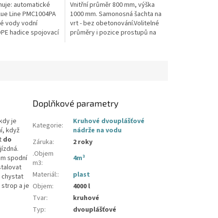
hvězdiček.
uje: automatické
Vnitřní průměr 800 mm, výška
lue Line PMC1004PA
1000 mm. Samonosná šachta na
vé vody vodní
vrt - bez obetonování.Volitelné
PE hadice spojovací
průměry i pozice prostupů na
pažení vrtu, hadice i elektřinu -
požadované průměry...
Doplňkové parametry
kdy je
Kruhové dvouplášťové
Kategorie
:
í, když
nádrže na vodu
t
do
Záruka
:
2 roky
jízdná.
.Objem
tem spodní
4m³
m3
:
stalovat
Materiál:
:
plast
 chystat
strop a je
Objem
:
4000 l
Tvar
:
kruhové
Typ
:
dvouplášťové