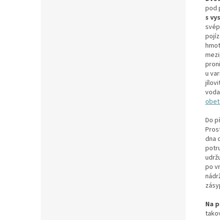
pod p
s vy
svép
pojíz
hmot
mezi
proni
u va
jílo
voda 
obet
Do p
Prost
dna 
potr
udrž
po v
nádr
zásy
Na p
tako