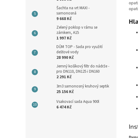
opatř
Šachta na vrt MAXI -
opat
samonosná
9 668 Kč
Hl
Zelený poklop v rámu se
zámkem, A15
1 997 Kč
DŮM TOP - Sada pro využití
dešťové vody
28 990 Kč
Jemný košíkový filtr do nádrže -
pro DN110, DN125 i DN160
2 291 Kč
3m3 samonosný kruhový septik
25 156 Kč
Vsakovací sada Aqua 900l
6 474 Kč
Ins
Dvou