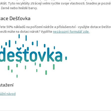
yklát. Tyto recykláty ztrácejí velmi rychle svoje vlastnosti. Snadno je pozn
ch černé nebo hnědé barvy.
tace Dešťovka
řete 50% nákladů na pořízení nádrže a příslušenství - využijte dotace Dešťo
jestli máte na dotaci nárok? Vyplňte
nezávazný formulář zde.
stažení
ážní návod