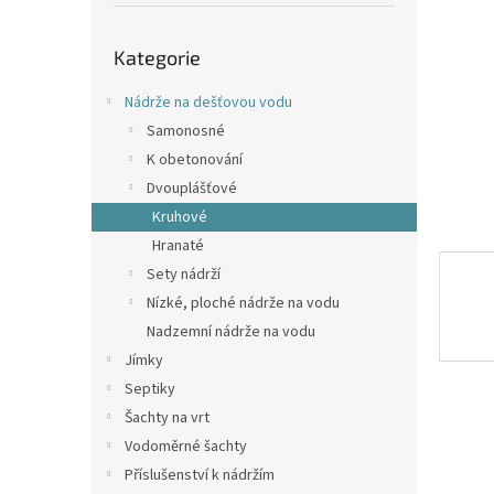
p
a
Přeskočit
n
Kategorie
kategorie
e
l
Nádrže na dešťovou vodu
Samonosné
K obetonování
Dvouplášťové
Kruhové
Hranaté
Sety nádrží
Nízké, ploché nádrže na vodu
Nadzemní nádrže na vodu
Jímky
Septiky
Šachty na vrt
Vodoměrné šachty
Příslušenství k nádržím