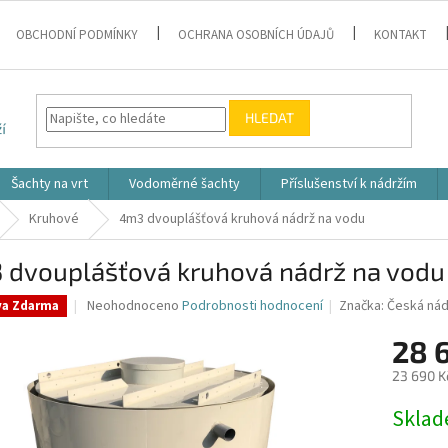
OBCHODNÍ PODMÍNKY
OCHRANA OSOBNÍCH ÚDAJŮ
KONTAKT
HLEDAT
Šachty na vrt
Vodoměrné šachty
Příslušenství k nádržím
Kruhové
4m3 dvouplášťová kruhová nádrž na vodu
 dvouplášťová kruhová nádrž na vodu
Průměrné
Neohodnoceno
Podrobnosti hodnocení
Značka:
Česká nád
va Zdarma
hodnocení
produktu
28 
je
23 690 K
0,0
z
Měrná
Skla
5
cena:
hvězdiček.