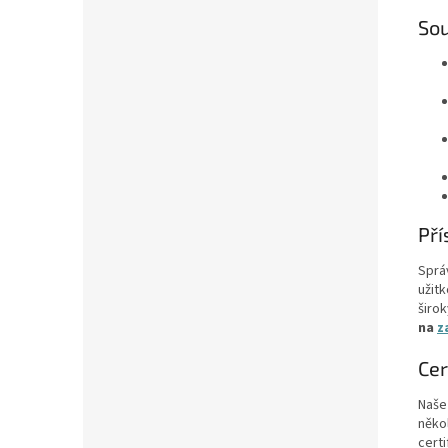
Sou
Pří
Sprá
užit
širo
na
z
Cer
Naše
něko
cert