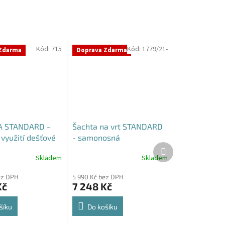
Kód:
715
Kód:
1779/21-
Zdarma
Doprava Zdarma
 STANDARD -
Šachta na vrt STANDARD
využití dešťové
- samonosná
Další
produkt
Skladem
Skladem
Průměrné
hodnocení
ez DPH
5 990 Kč bez DPH
produktu
Kč
7 248 Kč
je
4,3
z
šíku
Do košíku
5