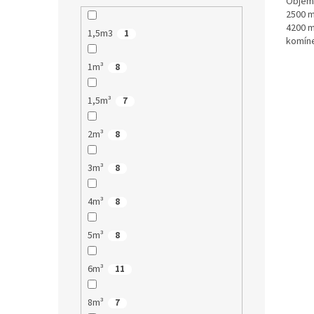
Objem:
2500 m
4200 m
1,5m3
1
komíne
pouhý 
1m³
8
1,5m³
7
2m³
8
3m³
8
4m³
8
5m³
8
6m³
11
8m³
7