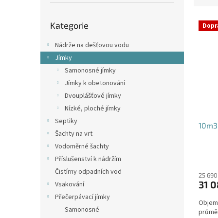
p
e
a
Přeskočit
V
n
n
Kategorie
kategorie
Dopr
ý
í
e
p
p
l
Nádrže na dešťovou vodu
i
r
Jímky
s
o
Samonosné jímky
p
d
Jímky k obetonování
r
u
o
k
Dvouplášťové jímky
d
t
Nízké, ploché jímky
u
ů
Septiky
10m3 
k
Šachty na vrt
t
Vodoměrné šachty
ů
Příslušenství k nádržím
Čistírny odpadních vod
25 690
31 0
Vsakování
Přečerpávací jímky
Objem:
Samonosné
průmě