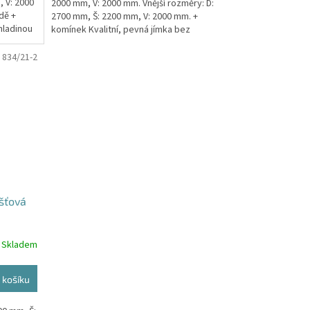
, V: 2000
2000 mm, V: 2000 mm. Vnější rozměry: D:
dě +
2700 mm, Š: 2200 mm, V: 2000 mm. +
hladinou
komínek Kvalitní, pevná jímka bez
potřeby...
:
834/21-2
šťová
Skladem
 košíku