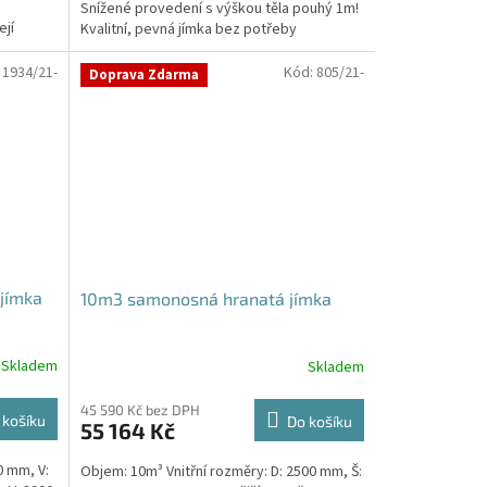
Snížené provedení s výškou těla pouhý 1m!
ejí
Kvalitní, pevná jímka bez potřeby
obetonování Průměr...
:
1934/21-
Kód:
805/21-
Doprava Zdarma
jímka
10m3 samonosná hranatá jímka
Skladem
Skladem
45 590 Kč bez DPH
 košíku
Do košíku
55 164 Kč
0 mm, V:
Objem: 10m³ Vnitřní rozměry: D: 2500 mm, Š: