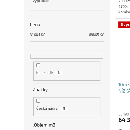
vyprodáno
2000 m
2700 m
komíne
stání,
Cena
Dopr
31084
Kč
69805
Kč
Na skladě
8
10m3
Značky
NÍZK
Česká nádrž
8
53 190
64 
.Objem m3