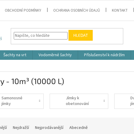
OBCHODNÍ PODMÍNKY
OCHRANA OSOBNÍCH ÚDAJŮ
KONTAKT
HLEDAT
Šachty na vrt
Vodoměrné šachty
Příslušenství k nádržím
y - 10m³ (10000 L)
Samonosné
Jímky k
D
jímky
obetonování
j
nější
Nejdražší
Nejprodávanější
Abecedně