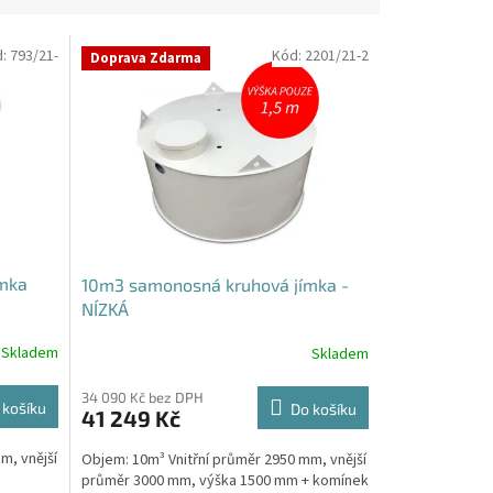
d:
793/21-
Kód:
2201/21-2
Doprava Zdarma
ímka
10m3 samonosná kruhová jímka -
NÍZKÁ
Skladem
Skladem
34 090 Kč bez DPH
 košíku
Do košíku
41 249 Kč
m, vnější
Objem: 10m³ Vnitřní průměr 2950 mm, vnější
průměr 3000 mm, výška 1500 mm + komínek