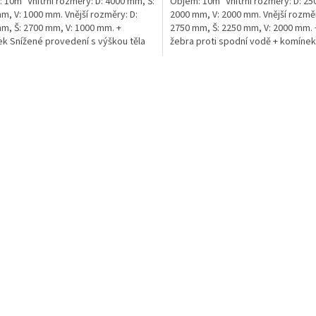
 10m³ Vnitřní rozměry: D: 4000 mm, Š:
Objem: 10m³ Vnitřní rozměry: D: 25
m, V: 1000 mm. Vnější rozměry: D:
2000 mm, V: 2000 mm. Vnější rozměr
m, Š: 2700 mm, V: 1000 mm. +
2750 mm, Š: 2250 mm, V: 2000 mm.
k Snížené provedení s výškou těla
žebra proti spodní vodě + komíne
1m!...
do míst...
O
v
l
á
d
a
c
í
p
r
v
k
y
v
ý
p
i
s
u