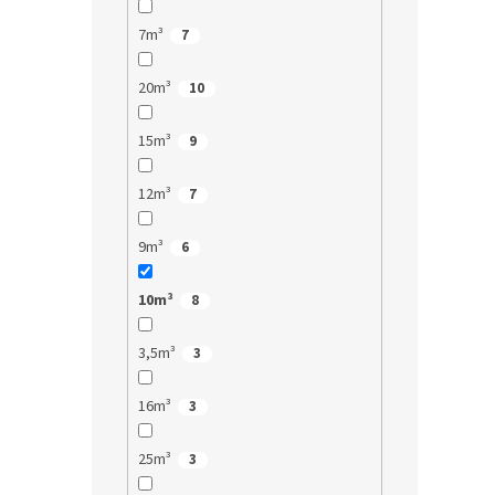
7m³
7
20m³
10
15m³
9
12m³
7
9m³
6
10m³
8
3,5m³
3
16m³
3
25m³
3