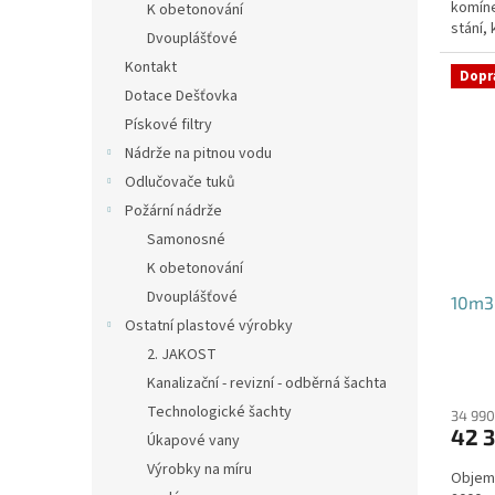
komíne
K obetonování
stání,
Dvouplášťové
specifi
Kontakt
Dopr
Dotace Dešťovka
Pískové filtry
Nádrže na pitnou vodu
Odlučovače tuků
Požární nádrže
Samonosné
K obetonování
Dvouplášťové
10m3 
Ostatní plastové výrobky
2. JAKOST
Kanalizační - revizní - odběrná šachta
Technologické šachty
34 990
42 3
Úkapové vany
Výrobky na míru
Objem: