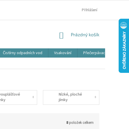
MOJE OBJEDNÁVKA
Přihlášení
NÁKUPNÍ
Prázdný košík
KOŠÍK
Čistírny odpadních vod
Vsakování
Přečerpávací jímky
vouplášťové
Nízké, ploché
ímky
jímky
8
položek celkem