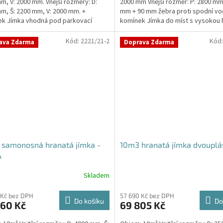
m, V: 2000 mm. Vnější rozměry: D:
2000 mm Vnější rozměr: P: 2800 mm
m, Š: 2200 mm, V: 2000 mm. +
mm + 90 mm žebra proti spodní vo
k Jímka vhodná pod parkovací
komínek Jímka do míst s vysokou 
 komunikace...
spodní vody –...
Kód:
2221/21-2
Kód
ava Zdarma
Doprava Zdarma
 samonosná hranatá jímka -
10m3 hranatá jímka dvouplá
Á
Skladem
 Kč bez DPH
57 690 Kč bez DPH
Do košíku
Do
360 Kč
69 805 Kč