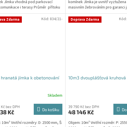
k Jímka vhodná pod parkovací
komínek Jímka je uvnitř vyztužena
 komunikace i terasy Průměr přítoku
masivním žebrováním pro garanci j
kujte v...
samonosnosti.Kvalitní, pevná...
Kód:
834/21-
Kód
ava Zdarma
Doprava Zdarma
hranatá jímka k obetonování
10m3 dvouplášťová kruhová 
Skladem
 Kč bez DPH
39 790 Kč bez DPH
Do košíku
Do
38 Kč
48 146 Kč
 10m³ Vnitřní rozměry: D: 2500 mm, Š:
Objem: 10m³ Vnitřní rozměr: P: 255