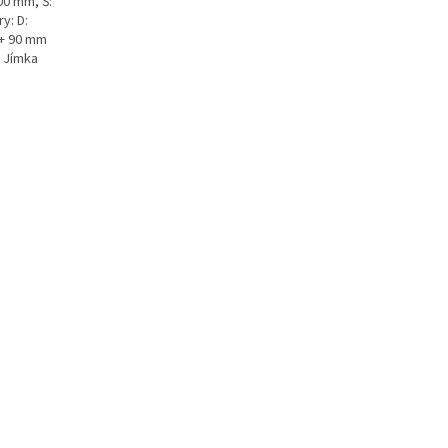
00 mm, Š:
y: D:
 + 90 mm
k Jímka