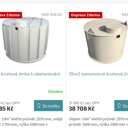
Kód:
818/21-
Kó
ava Zdarma
Doprava Zdarma
kruhová jímka k obetonování
10m3 samonosná kruhová j
Skladem
 Kč bez DPH
31 990 Kč bez DPH
Do košíku
Do
85 Kč
38 708 Kč
 10m³ Vnitřní průměr 2550 mm, vnější
Objem: 10m³ Vnitřní průměr 2550 m
r 2750 mm, výška 2000 mm +
průměr 2600 mm, výška 2000 mm +