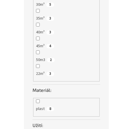
30m³
5
35m³
3
40m³
3
45m³
4
50m3
2
22m³
3
Materiál:
plast
8
Užití: