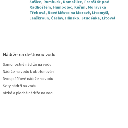
Sušice
,
Rumburk
,
Domažlice
,
Frenštát pod
Radhoštěm
,
Humpolec
,
Kuřim
,
Moravská
Třebová
,
Nové Město na Moravě
,
Litomyšl
,
Lanškroun
,
Čáslav
,
Hlinsko
,
Studénka
,
Litovel
Z
á
p
a
Nádrže na dešťovou vodu
t
Samonostné nádrže na vodu
í
Nádrže na vodu k obetonování
Dvouplášťové nádrže na vodu
Sety nádrží na vodu
Nízké a ploché nádrže na vodu