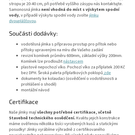
stropu je 20-40 cm, při potřebě vyššího zásypu nás kontaktujte.
Samonosná jímka
není vhodná do míst s výskytem spodní
vody
, v případě výskytu spodní vody zvolte
jímku
dvouplášťovou
.
Součásti dodávky:
vodotěsná jímka s přípravou prostup pro přítok nebo
přítoky upravenými na míru dle Vašeho zadání
revizní komínek průměru 600mm, základní výšky 200mm.
Komínek lze prodloužit
nástavcem
plastové nepochozí víko. Pochozí víko za příplatek 200 Kč
bez DPH. Široká paleta příplatkových poklopů
zde
dokumenty ke kolaudaci (osvědčení o vodotěsnosti a
prohlášení o shodě)
montážní návod
Certifikace
Naše jímky mají
všechny potřebné certifikace, včetně
Stavebně technického osvědčení.
Kvalitu jejich konstrukce
máme ověřenou několika tisíci vyrobených kusů a statickými
posudky! Jímky vyrábíme výhradně z certifikovaného