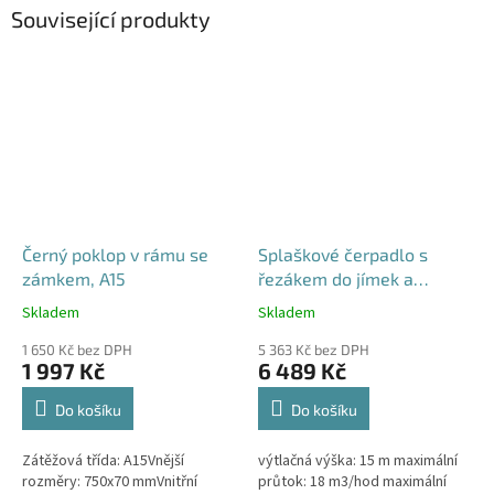
Související produkty
Černý poklop v rámu se
Splaškové čerpadlo s
zámkem, A15
řezákem do jímek a
septiků - Blue Line PQD 7-
Skladem
Skladem
Průměrné
Průměrné
12-1.1QGF, 230V,
hodnocení
hodnocení
1 650 Kč bez DPH
5 363 Kč bez DPH
produktu
produktu
1 997 Kč
6 489 Kč
je
je
4,5
5,0
Do košíku
Do košíku
z
z
5
5
Zátěžová třída: A15Vnější
výtlačná výška: 15 m maximální
hvězdiček.
hvězdiček.
rozměry: 750x70 mmVnitřní
průtok: 18 m3/hod maximální