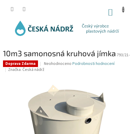
Přejít
na
NÁKUP
obsah
KOŠÍK
10m3 samonosná kruhová jímka
793/21-
Průměrné
Neohodnoceno
Podrobnosti hodnocení
Doprava Zdarma
hodnocení
Značka:
Česká nádrž
produktu
je
0,0
z
5
hvězdiček.