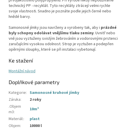
prvojakostního polypropylenu. Při výrobě nikdy nepoužíváme
technický PP - recyklát. Tyto recykláty ztrácejí velmi rychle
svoje vlastnosti. Snadno je poznáte podle jejich černé nebo
hnědé barvy.
Samonosné jímky jsou navrženy a vyrobeny tak, aby i
prázdné
byly schopny odolávat vnějšímu tlaku zeminy
. Uvnitř nebo
vně jsou vyztuženy svislým žebrováním a vodorovnými prstenci
zaručujícími vysokou odolnost. Strop je vyztužen a podepřen
opěrnými sloupky, které se při instalaci vybetonují.
Ke stažení
Montážní návod
Doplňkové parametry
Kategorie
:
Samonosné kruhové jímky
Záruka
:
2 roky
.Objem
10m³
m3
:
Materiál:
:
plast
Objem
:
10000 l