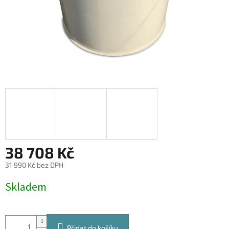
38 708 Kč
31 990 Kč bez DPH
Měrná
Skladem
cena:
Přidat do košíku