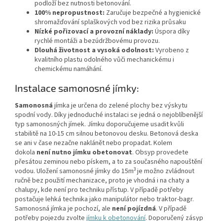
podloží bez nutnosti betonování.
100% nepropustnost:
Zaručuje bezpečné a hygienické
shromažďování splaškových vod bez rizika průsaku
Nízké pořizovací a provozní náklady:
Úspora díky
rychlé montáži a bezúdržbovému provozu.
Dlouhá životnost a vysoká odolnost:
Vyrobeno z
kvalitního plastu odolného vůči mechanickému i
chemickému namáhání.
Instalace samonosné jímky:
Samonosná
jímka je určena do zelené plochy bez výskytu
spodní vody. Díky jednoduché instalaci se jedná o nejoblíbenější
typ samonosných jímek. Jímku doporučujeme usadit kvůli
stabilitě na 10-15 cm silnou betonovou desku. Betonová deska
se ani v čase nezačne naklánět nebo propadat. Kolem
dokola
není nutno jímku obetonovat
. Obsyp provedete
přesátou zeminou nebo pískem, a to za současného napouštění
3
vodou. Uložení samonosné jímky do 15m
je možno zvládnout
ručně bez použití mechanizace, proto je vhodná i na chaty a
chalupy, kde není pro techniku přístup. V případě potřeby
postačuje lehká technika jako manipulátor nebo traktor-bagr.
Samonosná jímka je pochozí, ale
není pojízdná
. V případě
potřeby pojezdu zvolte
jímku k obetonování
. Doporučený zásyp