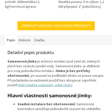
průměr: 600mmVáha:12
hloubka ponoru: 5 m výkon: 1,1
kgPovrchová úprava:
kW připojení: 2" jednofázový
protiskluzBarva: černá / černo-
motor 50 Hz kabel 10 m
šedáMateriál: PEPoklop je
hmotnost 24 kg
vybaven 2 šrouby pro...
ZOBRAZIT VŠECHNY SOUVISEJÍCÍ PRODUKTY
Popis
Diskuze
Značka
Detailní popis produktu
Samonosná jímka
je určena k instalaci pod zemí do zelených
ploch bez výskytu spodní vody. Samonosná jímka je oblíbená
pro svoji jednoduchou instalaci.
Jímka je bez potřeby
obetonování
, po usazení na podkladní desku se pouze zasype.
Při požadavku na nadzemní použití bez obsypu je zapotřebí
použití
jímky/nádrže nadzemní, volně stojící
.
Hlavní vlastnosti samonosné jímky:
Snadná instalace bez obetonování:
Samonosná
konstrukce umožňuje jednoduché usazení do stabilního