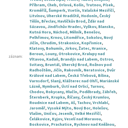
Příbram
,
Cheb
,
Orlová
,
Kolín
,
Trutnov
,
Písek
,
Kroměříž
,
Šumperk
,
Vsetín
,
Valašské Meziříčí
,
Litvínov
,
Uherské Hradiště
,
Hodonín
,
Český
Těšín
,
Břeclav
,
Havlíčkův Brod
,
Žďár nad
Sázavou
,
Jindřichův Hradec
,
Vyškov
,
Blansko
,
Kutná Hora
,
Náchod
,
Mělník
,
Benešov
,
Pelhřimov
,
Krnov
,
Litoměřice
,
Sokolov
,
Nový
Jičín
,
Chrudim
,
Strakonice
,
Kopřivnice
,
Klatovy
,
Bohumín
,
Jirkov
,
Žatec
,
Hranice
,
Beroun
,
Louny
,
Otrokovice
,
Kralupy nad
záznam
:
Vltavou
,
Kadaň
,
Brandýs nad Labem
,
Ostrov
,
Svitavy
,
Bruntál
,
Uherský Brod
,
Rožnov pod
Radhoštěm
,
Jičín
,
Rakovník
,
Neratovice
,
Dvůr
Králové nad Labem
,
Česká Třebová
,
Bílina
,
Varnsdorf
,
Slaný
,
Klášterec nad Ohří
,
Mariánské
Lázně
,
Nymburk
,
Ústí nad Orlicí
,
Turnov
,
Chodov
,
Rokycany
,
Hlučín
,
Poděbrady
,
Zábřeh
,
Šternberk
,
Krupka
,
Říčany
,
Český Krumlov
,
Roudnice nad Labem
,
Aš
,
Tachov
,
Vrchlabí
,
Jaroměř
,
Vysoké Mýto
,
Nový Bor
,
Holešov
,
Vlašim
,
Uničov
,
Jeseník
,
Velké Meziříčí
,
Čelákovice
,
Kyjov
,
Veselí nad Moravou
,
Boskovice
,
Prachatice
,
Rychnov nad Kněžnou
,