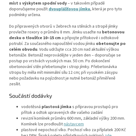
míst s výskytem spodní vody
– v takovém případě
doporučujeme použít
dvouplášťovou jímku
, která je pro tyto
podmínky určena.
Do připravených otvorů v žebrech na stěnách a stropě jímky
provlečte roxory o průměru 8 mm. Jímku usaďte na
betonovou
desku o tloušťce 10–15 cm
a připojte přítokové i odtokové
potrubí. Za současného napouštění vodou jímku
obetonujte po
celém obvodu
. Vodu udržujte cca 20 cm nad aktuální výškou
betonáže. Betonáž neprovádějte v jeden den – doporučuje se
postup po vrstvách vysokých max. 50 cm. Po dokončení
obetonování stěn přebetonujte i strop jímky. Přebetonávka
stropu by měla mít minimální sílu 12 cm; při vysokém zásypu
nebo požadavku na pojízdnost je nutné betonáž přiměřeně
zesílit.
Součástí dodávky
vodotěsná
plastová jímka
s přípravou prostupů pro
přítok a odtok upravených dle vašeho zadání
revizní komínek průměru 600 mm, základní výšky 200 mm.
Komínek lze prodloužit
nástavcem
plastové nepochozí víko. Pochozí víko za příplatek 200 Kč
bez DPH. Široká paleta příplatkových poklopů
zde