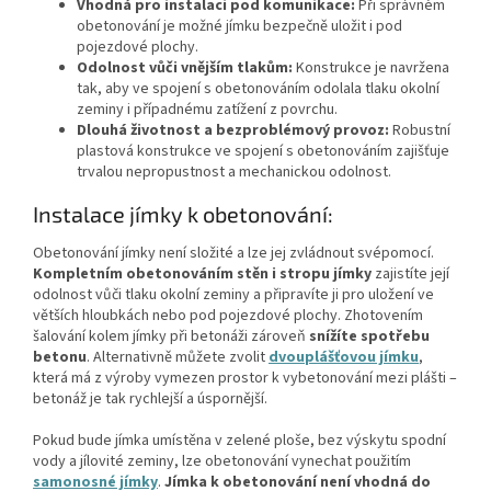
Vhodná pro instalaci pod komunikace:
Při správném
obetonování je možné jímku bezpečně uložit i pod
pojezdové plochy.
Odolnost vůči vnějším tlakům:
Konstrukce je navržena
tak, aby ve spojení s obetonováním odolala tlaku okolní
zeminy i případnému zatížení z povrchu.
Dlouhá životnost a bezproblémový provoz:
Robustní
plastová konstrukce ve spojení s obetonováním zajišťuje
trvalou nepropustnost a mechanickou odolnost.
Instalace jímky k obetonování:
Obetonování jímky není složité a lze jej zvládnout svépomocí.
Kompletním obetonováním stěn i stropu jímky
zajistíte její
odolnost vůči tlaku okolní zeminy a připravíte ji pro uložení ve
větších hloubkách nebo pod pojezdové plochy. Zhotovením
šalování kolem jímky při betonáži zároveň
snížíte spotřebu
betonu
. Alternativně můžete zvolit
dvouplášťovou jímku
,
která má z výroby vymezen prostor k vybetonování mezi plášti –
betonáž je tak rychlejší a úspornější.
Pokud bude jímka umístěna v zelené ploše, bez výskytu spodní
vody a jílovité zeminy, lze obetonování vynechat použitím
samonosné jímky
.
Jímka k obetonování není vhodná do