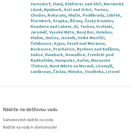
Varnsdorf
,
Slaný
,
Klášterec nad Ohří
,
Mariánské
Lázně
,
Nymburk
,
Ústí nad Orlicí
,
Turnov
,
Chodov
,
Rokycany
,
Hlučín
,
Poděbrady
,
Zábřeh
,
Šternberk
,
Krupka
,
Říčany
,
Český Krumlov
,
Roudnice nad Labem
,
Aš
,
Tachov
,
Vrchlabí
,
Jaroměř
,
Vysoké Mýto
,
Nový Bor
,
Holešov
,
Vlašim
,
Uničov
,
Jeseník
,
Velké Meziříčí
,
Čelákovice
,
Kyjov
,
Veselí nad Moravou
,
Boskovice
,
Prachatice
,
Rychnov nad Kněžnou
,
Sušice
,
Rumburk
,
Domažlice
,
Frenštát pod
Radhoštěm
,
Humpolec
,
Kuřim
,
Moravská
Třebová
,
Nové Město na Moravě
,
Litomyšl
,
Lanškroun
,
Čáslav
,
Hlinsko
,
Studénka
,
Litovel
Z
á
p
a
Nádrže na dešťovou vodu
t
Samonostné nádrže na vodu
í
Nádrže na vodu k obetonování