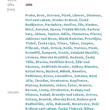
Vnitřní
šířka
2000
[mm]
:
Praha
,
Brno
,
Ostrava
,
Plzeň
,
Liberec
,
Olomouc
,
Ústí nad Labem
,
Hradec Králové
,
České
Budějovice
,
Pardubice
,
Havířov
,
Zlín
,
Kladno
,
Most
,
Karviná
,
Opava
,
Frýdek-Místek
,
Karlovy
Vary
,
Jihlava
,
Teplice
,
Děčín
,
Chomutov
,
Přerov
,
Jablonec nad Nisou
,
Mladá Boleslav
,
Prostějov
,
Třebíč
,
Česká Lípa
,
Třinec
,
Tábor
,
Znojmo
,
Příbram
,
Cheb
,
Orlová
,
Kolín
,
Trutnov
,
Písek
,
Kroměříž
,
Šumperk
,
Vsetín
,
Valašské Meziříčí
,
Litvínov
,
Uherské Hradiště
,
Hodonín
,
Český
Těšín
,
Břeclav
,
Havlíčkův Brod
,
Žďár nad
Sázavou
,
Jindřichův Hradec
,
Vyškov
,
Blansko
,
Kutná Hora
,
Náchod
,
Mělník
,
Benešov
,
Pelhřimov
,
Krnov
,
Litoměřice
,
Sokolov
,
Nový
Jičín
,
Chrudim
,
Strakonice
,
Kopřivnice
,
Klatovy
,
Bohumín
,
Jirkov
,
Žatec
,
Hranice
,
Beroun
,
Louny
,
Otrokovice
,
Kralupy nad
záznam
:
Vltavou
,
Kadaň
,
Brandýs nad Labem
,
Ostrov
,
Svitavy
,
Bruntál
,
Uherský Brod
,
Rožnov pod
Radhoštěm
,
Jičín
,
Rakovník
,
Neratovice
,
Dvůr
Králové nad Labem
,
Česká Třebová
,
Bílina
,