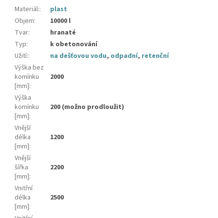
Materiál:
:
plast
Objem
:
10000 l
Tvar
:
hranaté
Typ
:
k obetonování
Užití:
:
na dešťovou vodu
,
odpadní
,
retenční
Výška bez
komínku
2000
[mm]
:
Výška
komínku
200 (možno prodloužit)
[mm]
:
Vnější
délka
1200
[mm]
:
Vnější
šířka
2200
[mm]
:
Vnitřní
délka
2500
[mm]
: