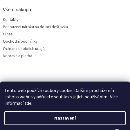
Vše o nákupu
Kontakty
Posouzení nároku na dotaci dešťovka
O nás
Obchodní podmínky
Ochrana osobních údajů
Doprava a platba
Virtuální asistent
Filtry dešťové vody
Tento web používá soubory cookie. Dalším procházením
Online
tohoto webu vyjadřujete souhlas s jejich používáním.. Více
informací
zde
.
Nastavení
Vytvořil Shoptet
Začít konverzaci