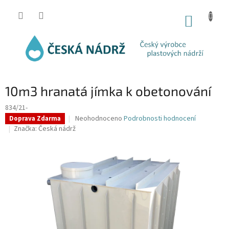
Přejít
na
NÁKUP
obsah
KOŠÍK
10m3 hranatá jímka k obetonování
834/21-
Průměrné
Neohodnoceno
Podrobnosti hodnocení
Doprava Zdarma
hodnocení
Značka:
Česká nádrž
produktu
je
0,0
z
5
hvězdiček.