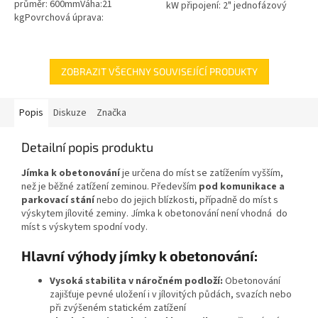
průměr: 600mmVáha:21
kW připojení: 2" jednofázový
kgPovrchová úprava:
motor 50 Hz kabel 10 m
protiskluzBarva: černáPoklop je
hmotnost 24 kg
vybaven 2 nerezovými šrouby.
ZOBRAZIT VŠECHNY SOUVISEJÍCÍ PRODUKTY
Popis
Diskuze
Značka
Detailní popis produktu
Jímka k obetonování
je určena do míst se zatížením vyšším,
než je běžné zatížení zeminou. Především
pod komunikace a
parkovací stání
nebo do jejich blízkosti, případně do míst s
výskytem jílovité zeminy. Jímka k obetonování není vhodná do
míst s výskytem spodní vody.
Hlavní výhody jímky k obetonování:
Vysoká stabilita v náročném podloží:
Obetonování
zajišťuje pevné uložení i v jílovitých půdách, svazích nebo
při zvýšeném statickém zatížení