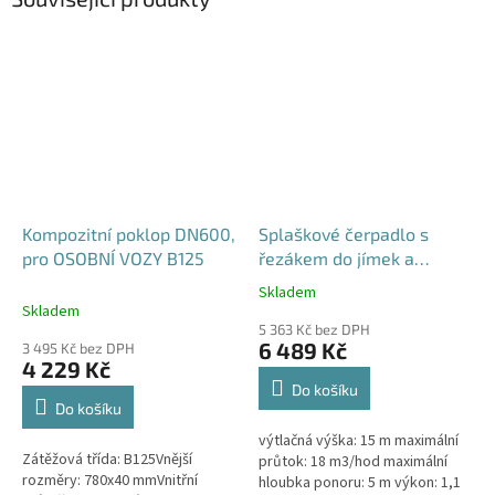
Kompozitní poklop DN600,
Splaškové čerpadlo s
pro OSOBNÍ VOZY B125
řezákem do jímek a
septiků - Blue Line PQD 7-
Skladem
Průměrné
12-1.1QGF, 230V,
Skladem
hodnocení
5 363 Kč bez DPH
produktu
6 489 Kč
3 495 Kč bez DPH
je
4 229 Kč
5,0
Do košíku
z
Do košíku
5
výtlačná výška: 15 m maximální
hvězdiček.
Zátěžová třída: B125Vnější
průtok: 18 m3/hod maximální
rozměry: 780x40 mmVnitřní
hloubka ponoru: 5 m výkon: 1,1