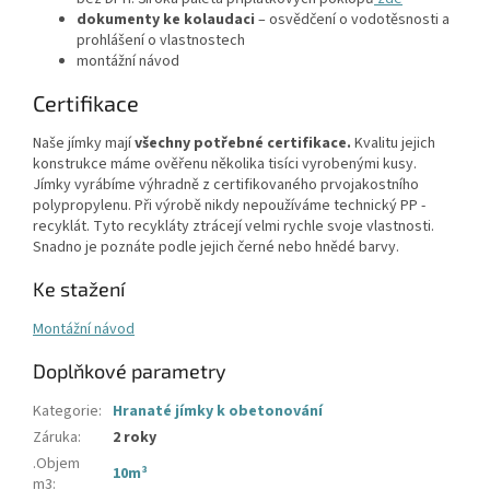
dokumenty ke kolaudaci
– osvědčení o vodotěsnosti a
prohlášení o vlastnostech
montážní návod
Certifikace
Naše jímky mají
všechny potřebné certifikace.
Kvalitu jejich
konstrukce máme ověřenu několika tisíci vyrobenými kusy.
Jímky vyrábíme výhradně z certifikovaného prvojakostního
polypropylenu. Při výrobě nikdy nepoužíváme technický PP -
recyklát. Tyto recykláty ztrácejí velmi rychle svoje vlastnosti.
Snadno je poznáte podle jejich černé nebo hnědé barvy.
Ke stažení
Montážní návod
Doplňkové parametry
Kategorie
:
Hranaté jímky k obetonování
Záruka
:
2 roky
.Objem
10m³
m3
: