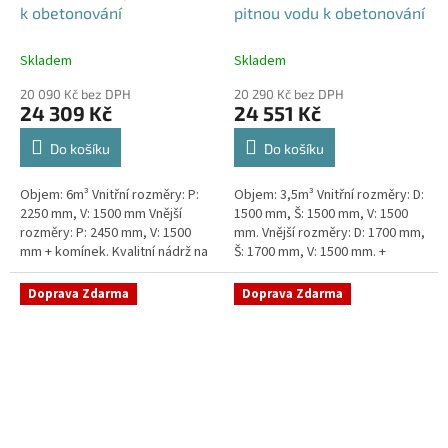
k obetonování
pitnou vodu k obetonování
Skladem
Skladem
20 090 Kč bez DPH
20 290 Kč bez DPH
24 309 Kč
24 551 Kč
Do košíku
Do košíku
Objem: 6m³ Vnitřní rozměry: P:
Objem: 3,5m³ Vnitřní rozměry: D:
2250 mm, V: 1500 mm Vnější
1500 mm, Š: 1500 mm, V: 1500
rozměry: P: 2450 mm, V: 1500
mm. Vnější rozměry: D: 1700 mm,
mm + komínek. Kvalitní nádrž na
Š: 1700 mm, V: 1500 mm. +
pitnou vodu pod parkovací
komínek Kvalitní nádrž na pitnou
stání. Průměr a umístění všech...
vodu pod parkovací...
Doprava Zdarma
Doprava Zdarma