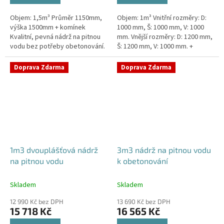
Objem: 1,5m³ Průměr 1150mm,
Objem: 1m³ Vnitřní rozměry: D:
výška 1500mm + komínek
1000 mm, Š: 1000 mm, V: 1000
Kvalitní, pevná nádrž na pitnou
mm. Vnější rozměry: D: 1200 mm,
vodu bez potřeby obetonování.
Š: 1200 mm, V: 1000 mm. +
Průměr a umístění všech
komínek. Kvalitní nádrž na pitnou
prostupů pro potrubí a hadice...
vodu pod parkovací...
Doprava Zdarma
Doprava Zdarma
1m3 dvouplášťová nádrž
3m3 nádrž na pitnou vodu
na pitnou vodu
k obetonování
Skladem
Skladem
12 990 Kč bez DPH
13 690 Kč bez DPH
15 718 Kč
16 565 Kč