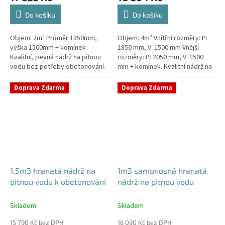
Do košíku
Do košíku
Objem: 2m³ Průměr 1350mm,
Objem: 4m³ Vnitřní rozměry: P:
výška 1500mm + komínek
1850 mm, V: 1500 mm Vnější
Kvalitní, pevná nádrž na pitnou
rozměry: P: 2050 mm, V: 1500
vodu bez potřeby obetonování.
mm + komínek. Kvalitní nádrž na
Průměr a umístění všech
pitnou vodu pod parkovací
prostupů pro potrubí a hadice
stání. Průměr a umístění všech...
Doprava Zdarma
Doprava Zdarma
specifikujte...
1,5m3 hranatá nádrž na
1m3 samonosná hranatá
pitnou vodu k obetonování
nádrž na pitnou vodu
Skladem
Skladem
15 790 Kč bez DPH
16 090 Kč bez DPH