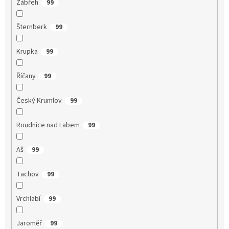
Zábřeh
99
Šternberk
99
Krupka
99
Říčany
99
Český Krumlov
99
Roudnice nad Labem
99
Aš
99
Tachov
99
Vrchlabí
99
Jaroměř
99