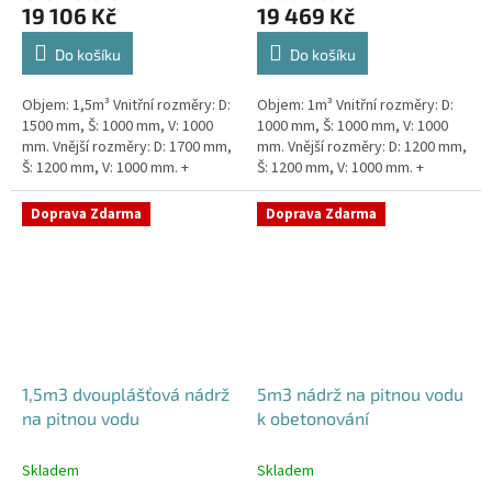
19 106 Kč
19 469 Kč
Do košíku
Do košíku
Objem: 1,5m³ Vnitřní rozměry: D:
Objem: 1m³ Vnitřní rozměry: D:
1500 mm, Š: 1000 mm, V: 1000
1000 mm, Š: 1000 mm, V: 1000
mm. Vnější rozměry: D: 1700 mm,
mm. Vnější rozměry: D: 1200 mm,
Š: 1200 mm, V: 1000 mm. +
Š: 1200 mm, V: 1000 mm. +
komínek. Kvalitní nádrž na pitnou
komínek Kvalitní, pevná nádrž na
vodu pod parkovací...
pitnou vodu bez...
Doprava Zdarma
Doprava Zdarma
1,5m3 dvouplášťová nádrž
5m3 nádrž na pitnou vodu
na pitnou vodu
k obetonování
Skladem
Skladem