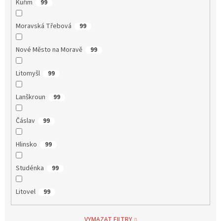
Kuřim
99
Moravská Třebová
99
Nové Město na Moravě
99
Litomyšl
99
Lanškroun
99
Čáslav
99
Hlinsko
99
Studénka
99
Litovel
99
VYMAZAT FILTRY