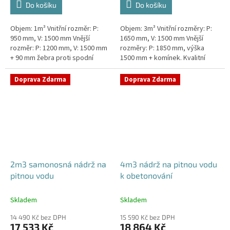
Do košíku
Do košíku
Objem: 1m³ Vnitřní rozměr: P:
Objem: 3m³ Vnitřní rozměry: P:
950 mm, V: 1500 mm Vnější
1650 mm, V: 1500 mm Vnější
rozměr: P: 1200 mm, V: 1500 mm
rozměry: P: 1850 mm, výška
+ 90 mm žebra proti spodní
1500 mm + komínek. Kvalitní
vodě + komínek Kvalitní nádrž na
nádrž na pitnou vodu pod
pitnou vodu do míst vysokou...
parkovací stání. Průměr a
Doprava Zdarma
Doprava Zdarma
umístění...
2m3 samonosná nádrž na
4m3 nádrž na pitnou vodu
pitnou vodu
k obetonování
Skladem
Skladem
14 490 Kč bez DPH
15 590 Kč bez DPH
17 533 Kč
18 864 Kč