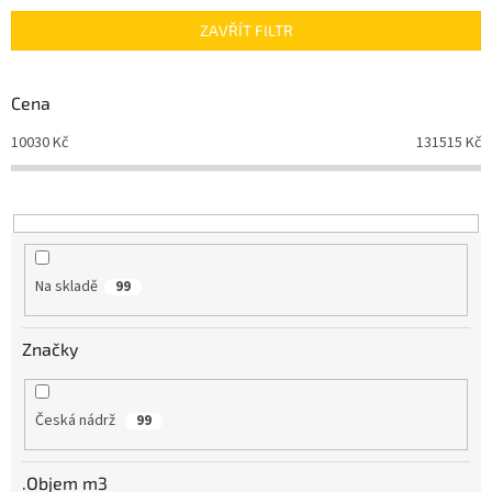
n
ZAVŘÍT FILTR
í
p
r
Cena
o
d
10030
Kč
131515
Kč
u
k
t
ů
Na skladě
99
Značky
Česká nádrž
99
.Objem m3