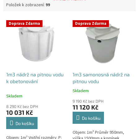
Položek k zobrazení:
99
V
Doprava Zdarma
Doprava Zdarma
ý
p
i
s
p
r
o
d
1m3 nádrž na pitnou vodu
1m3 samonosná nádrž na
u
k obetonování
pitnou vodu
k
Skladem
Průměrné
t
Skladem
hodnocení
ů
9 190 Kč bez DPH
produktu
11 120 Kč
8 290 Kč bez DPH
je
10 031 Kč
5,0
Do košíku
z
Do košíku
5
Objem: 1m³ Průměr 950mm,
hvězdiček.
Objem: 1m³ Vnitřní rozměry: P:
výška 1500mm + komínek