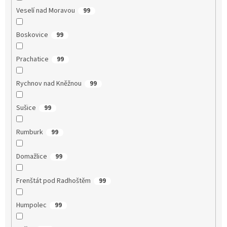
Veselí nad Moravou
99
Boskovice
99
Prachatice
99
Rychnov nad Kněžnou
99
Sušice
99
Rumburk
99
Domažlice
99
Frenštát pod Radhoštěm
99
Humpolec
99