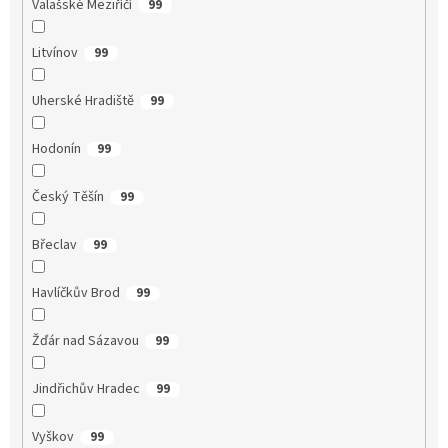
Valašské Meziříčí
99
Litvínov
99
Uherské Hradiště
99
Hodonín
99
Český Těšín
99
Břeclav
99
Havlíčkův Brod
99
Žďár nad Sázavou
99
Jindřichův Hradec
99
Vyškov
99