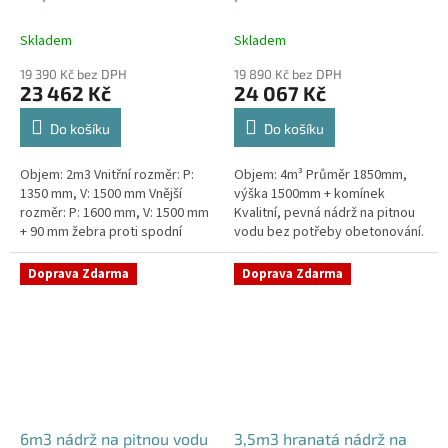
Skladem
Skladem
19 390 Kč bez DPH
19 890 Kč bez DPH
23 462 Kč
24 067 Kč
Do košíku
Do košíku
Objem: 2m3 Vnitřní rozměr: P:
Objem: 4m³ Průměr 1850mm,
1350 mm, V: 1500 mm Vnější
výška 1500mm + komínek
rozměr: P: 1600 mm, V: 1500 mm
Kvalitní, pevná nádrž na pitnou
+ 90 mm žebra proti spodní
vodu bez potřeby obetonování.
vodě + komínek Kvalitní nádrž na
Průměr a umístění všech
pitnou vodu do míst vysokou...
prostupů pro potrubí a hadice
Doprava Zdarma
Doprava Zdarma
specifikujte...
6m3 nádrž na pitnou vodu
3,5m3 hranatá nádrž na