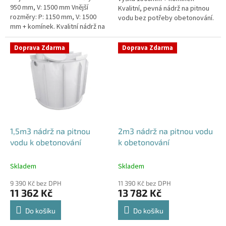
950 mm, V: 1500 mm Vnější
Kvalitní, pevná nádrž na pitnou
rozměry: P: 1150 mm, V: 1500
vodu bez potřeby obetonování.
mm + komínek. Kvalitní nádrž na
Průměr a umístění všech
pitnou vodu pod parkovací
prostupů pro potrubí a hadice
stání. Průměr a umístění všech...
specifikujte...
Doprava Zdarma
Doprava Zdarma
1,5m3 nádrž na pitnou
2m3 nádrž na pitnou vodu
vodu k obetonování
k obetonování
Skladem
Skladem
9 390 Kč bez DPH
11 390 Kč bez DPH
11 362 Kč
13 782 Kč
Do košíku
Do košíku