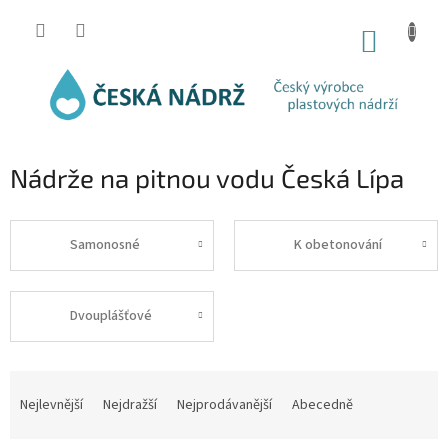
Přejít
na
NÁKUP
obsah
KOŠÍK
Nádrže na pitnou vodu Česká Lípa
Samonosné
K obetonování
Dvouplášťové
Ř
a
Nejlevnější
Nejdražší
Nejprodávanější
Abecedně
z
e