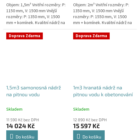
Objem: 1,5m³ Vnitřní rozměry: P:
Objem: 2m³ Vnitřní rozměry: P:
1150 mm, V: 1500 mm Vnější
1350 mm, V: 1500 mm Vnější
rozměry: P: 1350 mm, V: 1500
rozměry: P: 1550 mm, V: 1500
mm + komínek. Kvalitní nádrž na
mm + komínek. Kvalitní nádrž na
pitnou vodu pod parkovací
pitnou vodu pod parkovací
stání. Průměr a umístění všech...
stání. Průměr a umístění všech...
Doprava Zdarma
Doprava Zdarma
1,5m3 samonosná nádrž
1m3 hranatá nádrž na
na pitnou vodu
pitnou vodu k obetonování
Skladem
Skladem
11 590 Kč bez DPH
12 890 Kč bez DPH
14 024 Kč
15 597 Kč
Do košíku
Do košíku