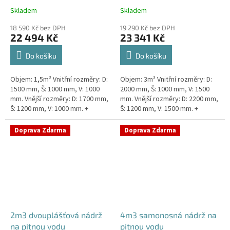
Skladem
Skladem
18 590 Kč bez DPH
19 290 Kč bez DPH
22 494 Kč
23 341 Kč
Do košíku
Do košíku
Objem: 1,5m³ Vnitřní rozměry: D:
Objem: 3m³ Vnitřní rozměry: D:
1500 mm, Š: 1000 mm, V: 1000
2000 mm, Š: 1000 mm, V: 1500
mm. Vnější rozměry: D: 1700 mm,
mm. Vnější rozměry: D: 2200 mm,
Š: 1200 mm, V: 1000 mm. +
Š: 1200 mm, V: 1500 mm. +
komínek Kvalitní, pevná nádrž na
komínek. Kvalitní nádrž na
pitnou vodu bez...
pitnou vodu pod...
Doprava Zdarma
Doprava Zdarma
2m3 dvouplášťová nádrž
4m3 samonosná nádrž na
na pitnou vodu
pitnou vodu