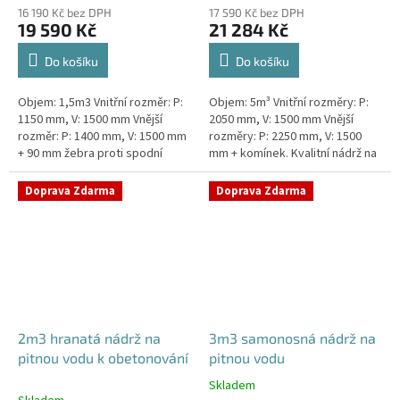
16 190 Kč bez DPH
17 590 Kč bez DPH
19 590 Kč
21 284 Kč
Do košíku
Do košíku
Objem: 1,5m3 Vnitřní rozměr: P:
Objem: 5m³ Vnitřní rozměry: P:
1150 mm, V: 1500 mm Vnější
2050 mm, V: 1500 mm Vnější
rozměr: P: 1400 mm, V: 1500 mm
rozměry: P: 2250 mm, V: 1500
+ 90 mm žebra proti spodní
mm + komínek. Kvalitní nádrž na
vodě + komínek Kvalitní nádrž na
pitnou vodu pod parkovací
pitnou vodu do míst vysokou...
stání. Průměr a umístění všech...
Doprava Zdarma
Doprava Zdarma
2m3 hranatá nádrž na
3m3 samonosná nádrž na
pitnou vodu k obetonování
pitnou vodu
Skladem
Průměrné