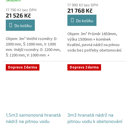
Skladem
hodnocení
17 990 Kč bez DPH
produktu
21 768 Kč
17 790 Kč bez DPH
je
21 526 Kč
5,0
Do košíku
z
Do košíku
5
Objem: 3m³ Průměr 1650mm,
hvězdiček.
Objem: 3m³ Vnitřní rozměry: D:
výška 1500mm + komínek
2000 mm, Š: 1000 mm, V: 1000
Kvalitní, pevná nádrž na pitnou
mm. Vnější rozměry: D: 2200 mm,
vodu bez potřeby obetonování.
Š: 1200 mm, V: 1000 mm. +
Průměr a umístění všech
komínek. Kvalitní nádrž na pitnou
prostupů pro potrubí a hadice
vodu pod parkovací...
specifikujte...
Doprava Zdarma
Doprava Zdarma
1,5m3 samonosná hranatá
3m3 hranatá nádrž na
nádrž na pitnou vodu
pitnou vodu k obetonování