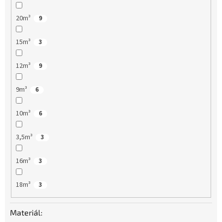
20m³
9
15m³
3
12m³
9
9m³
6
10m³
6
3,5m³
3
16m³
3
18m³
3
Materiál: