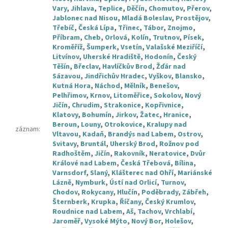
Vary
,
Jihlava
,
Teplice
,
Děčín
,
Chomutov
,
Přerov
,
Jablonec nad Nisou
,
Mladá Boleslav
,
Prostějov
,
Třebíč
,
Česká Lípa
,
Třinec
,
Tábor
,
Znojmo
,
Příbram
,
Cheb
,
Orlová
,
Kolín
,
Trutnov
,
Písek
,
Kroměříž
,
Šumperk
,
Vsetín
,
Valašské Meziříčí
,
Litvínov
,
Uherské Hradiště
,
Hodonín
,
Český
Těšín
,
Břeclav
,
Havlíčkův Brod
,
Žďár nad
Sázavou
,
Jindřichův Hradec
,
Vyškov
,
Blansko
,
Kutná Hora
,
Náchod
,
Mělník
,
Benešov
,
Pelhřimov
,
Krnov
,
Litoměřice
,
Sokolov
,
Nový
Jičín
,
Chrudim
,
Strakonice
,
Kopřivnice
,
Klatovy
,
Bohumín
,
Jirkov
,
Žatec
,
Hranice
,
Beroun
,
Louny
,
Otrokovice
,
Kralupy nad
záznam
:
Vltavou
,
Kadaň
,
Brandýs nad Labem
,
Ostrov
,
Svitavy
,
Bruntál
,
Uherský Brod
,
Rožnov pod
Radhoštěm
,
Jičín
,
Rakovník
,
Neratovice
,
Dvůr
Králové nad Labem
,
Česká Třebová
,
Bílina
,
Varnsdorf
,
Slaný
,
Klášterec nad Ohří
,
Mariánské
Lázně
,
Nymburk
,
Ústí nad Orlicí
,
Turnov
,
Chodov
,
Rokycany
,
Hlučín
,
Poděbrady
,
Zábřeh
,
Šternberk
,
Krupka
,
Říčany
,
Český Krumlov
,
Roudnice nad Labem
,
Aš
,
Tachov
,
Vrchlabí
,
Jaroměř
,
Vysoké Mýto
,
Nový Bor
,
Holešov
,