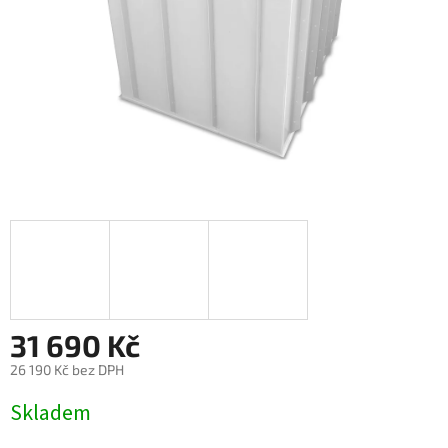
31 690 Kč
26 190 Kč bez DPH
Měrná
Skladem
cena: