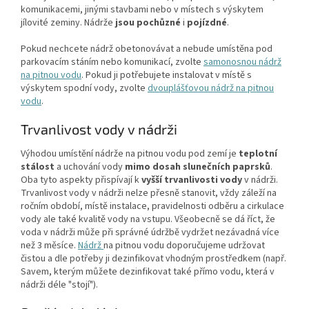
komunikacemi, jinými stavbami nebo v místech s výskytem
jílovité zeminy. Nádrže
jsou
pochůzné
i
pojízdné
.
Pokud nechcete nádrž obetonovávat a nebude umístěna pod
parkovacím stáním nebo komunikací, zvolte
samonosnou nádrž
na pitnou vodu
. Pokud ji potřebujete instalovat v místě s
výskytem spodní vody, zvolte
dvouplášťovou nádrž na pitnou
vodu
.
Trvanlivost vody v nádrži
Výhodou umístění nádrže na pitnou vodu pod zemí je
teplotní
stálost
a uchování vody
mimo dosah slunečních paprsků
.
Oba tyto aspekty přispívají k
vyšší trvanlivosti vody
v nádrži.
Trvanlivost vody v nádrži nelze přesně stanovit, vždy záleží na
ročním období, místě instalace, pravidelnosti odběru a cirkulace
vody ale také kvalitě vody na vstupu. Všeobecně se dá říct, že
voda v nádrži může při správné údržbě vydržet nezávadná více
než 3 měsíce.
Nádrž
na pitnou vodu doporučujeme udržovat
čistou a dle potřeby ji dezinfikovat vhodným prostředkem (např.
Savem, kterým můžete dezinfikovat také přímo vodu, která v
nádrži déle "stojí").