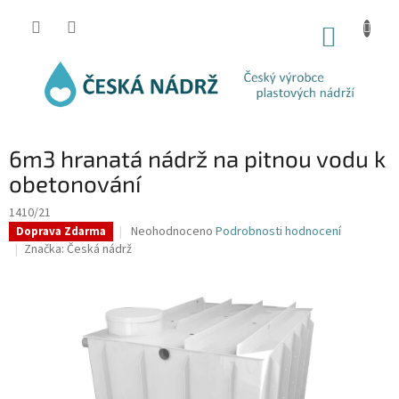
Přejít
na
NÁKUP
obsah
KOŠÍK
6m3 hranatá nádrž na pitnou vodu k
obetonování
1410/21
Průměrné
Neohodnoceno
Podrobnosti hodnocení
Doprava Zdarma
hodnocení
Značka:
Česká nádrž
produktu
je
0,0
z
5
hvězdiček.