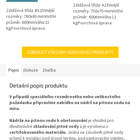
Zátěžová třída: A15Vnější
hvězdiček.
Zátěžová třída: B125Vnější
rozměry: 750x70 mmVnitřní
rozměry: 780x40 mmVnitřní
průměr: 600mmVáha:12
průměr: 600mmVáha:21
kgPovrchová úprava:
kgPovrchová úprava:
protiskluzBarva: zelenámateriál:
protiskluzBarva: černáPoklop je
PEPoklop je vybaven 2 šrouby
vybaven 2 nerezovými šrouby.
pro uzamčení/zajištění...
ZOBRAZIT VŠECHNY SOUVISEJÍCÍ PRODUKTY
Popis
Diskuze
Značka
Detailní popis produktu
V případě speciálního rozměrového nebo velikostního
požadavku připravíme nabídku na nádrž na pitnou vodu na
míru.
Nádrže na pitnou vodu k obetonování
je vhodná pro
dlouhodobé
skladování pitné vody
a je vyrobena z
certifokovaného materiálu
. Jedná se zásobník pitné vody
určený k instalaci pod úrovní terénu, pod parkovacími stáními,