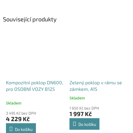
Související produkty
Kompozitní poklop DN600,
Zelený poklop v rámu se
pro OSOBNÍ VOZY B125
zámkem, A15
Skladem
Průměrné
Skladem
hodnocení
1 650 Kč bez DPH
produktu
1 997 Kč
3 495 Kč bez DPH
je
4 229 Kč
4,6
Do košíku
z
Do košíku
5