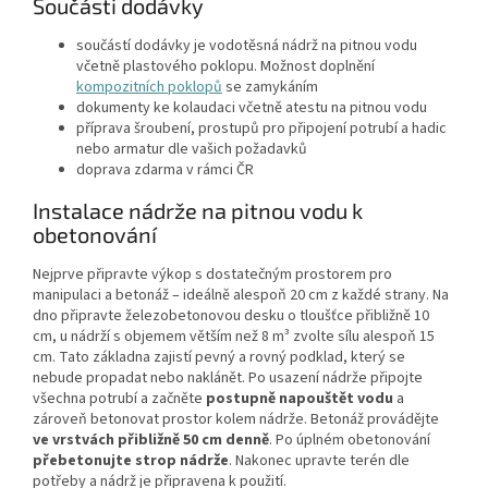
Součásti dodávky
součástí dodávky je vodotěsná nádrž na pitnou vodu
včetně plastového poklopu. Možnost doplnění
kompozitních poklopů
se zamykáním
dokumenty ke kolaudaci včetně atestu na pitnou vodu
příprava šroubení, prostupů pro připojení potrubí a hadic
nebo armatur dle vašich požadavků
doprava zdarma v rámci ČR
Instalace nádrže na pitnou vodu k
obetonování
Nejprve připravte výkop s dostatečným prostorem pro
manipulaci a betonáž – ideálně alespoň 20 cm z každé strany. Na
dno připravte železobetonovou desku o tloušťce přibližně 10
cm, u nádrží s objemem větším než 8 m³ zvolte sílu alespoň 15
cm. Tato základna zajistí pevný a rovný podklad, který se
nebude propadat nebo naklánět. Po usazení nádrže připojte
všechna potrubí a začněte
postupně napouštět vodu
a
zároveň betonovat prostor kolem nádrže. Betonáž provádějte
ve vrstvách přibližně 50 cm denně
. Po úplném obetonování
přebetonujte strop nádrže
. Nakonec upravte terén dle
potřeby a nádrž je připravena k použití.