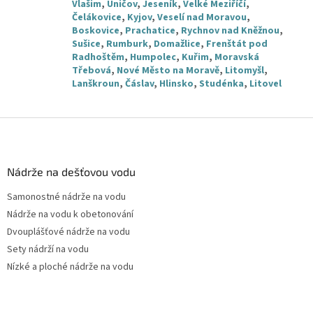
Vlašim
,
Uničov
,
Jeseník
,
Velké Meziříčí
,
Čelákovice
,
Kyjov
,
Veselí nad Moravou
,
Boskovice
,
Prachatice
,
Rychnov nad Kněžnou
,
Sušice
,
Rumburk
,
Domažlice
,
Frenštát pod
Radhoštěm
,
Humpolec
,
Kuřim
,
Moravská
Třebová
,
Nové Město na Moravě
,
Litomyšl
,
Lanškroun
,
Čáslav
,
Hlinsko
,
Studénka
,
Litovel
Z
á
p
a
Nádrže na dešťovou vodu
t
Samonostné nádrže na vodu
í
Nádrže na vodu k obetonování
Dvouplášťové nádrže na vodu
Sety nádrží na vodu
Nízké a ploché nádrže na vodu