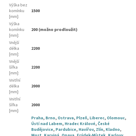
Výška bez
komínku
1500
[mm]
:
Výška
komínku
200 (možno prodloužit)
[mm]
:
Vnější
délka
2200
[mm]
:
Vnější
šířka
2200
[mm]
:
Vnitřní
délka
2000
[mm]
:
Vnitřní
šířka
2000
[mm]
:
Praha
,
Brno
,
Ostrava
,
Plzeň
,
Liberec
,
Olomouc
,
Ústí nad Labem
,
Hradec Králové
,
České
Budějovice
,
Pardubice
,
Havířov
,
Zlín
,
Kladno
,
Most
,
Karviná
,
Opava
,
Frýdek-Místek
,
Karlovy